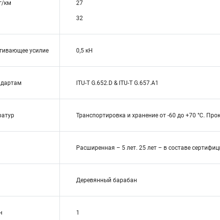
г/км
27
32
гивающее усилие
0,5 кН
ндартам
ITU-T G.652.D & ITU-T G.657.A1
ратур
Транспортировка и хранение от -60 до +70 °C. Прок
Расширенная – 5 лет. 25 лет – в составе сертиф
Деревянный барабан
н
1