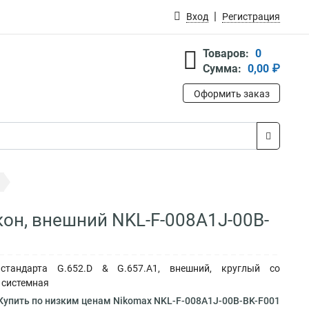
Вход
Регистрация
Товаров:
0
Сумма:
0,00 ₽
Оформить заказ
кон, внешний NKL-F-008A1J-00B-
стандарта G.652.D & G.657.A1, внешний, круглый со
т системная
Купить по низким ценам Nikomax NKL-F-008A1J-00B-BK-F001