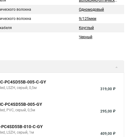
беля
Волоконно-оптический
тического волокна
Одномодовый
тического волокна
9/125мкм
кабеля
Круглый
Черный
NMC-PC4SD55B-005-C-GY
d, LSZH, серый, 0,5м
319,00 ₽
NMC-PC4SD55B-005-GY
d, PVC, серый, 0,5м
295,00 ₽
C-PC4SD55B-010-C-GY
d, LSZH, серый, 1м
409,00 ₽