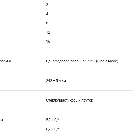
2
4
8
12
16
волокна
Одномодовое волокно 9/125 (Single Mode)
242 ± 5 мкм
Стеклопластиковый пруток
мм
5,7 ± 0,2
6,2 ± 0,2