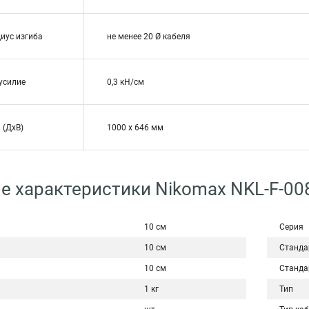
иус изгиба
не менее 20 Ø кабеля
усилие
0,3 кН/см
 (ДхВ)
1000 х 646 мм
е характеристики Nikomax NKL-F-00
10 см
Серия
10 см
Станда
10 см
Станда
1 кг
Тип