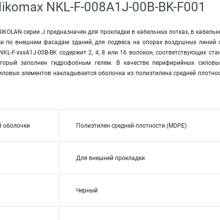
ikomax NKL-F-008A1J-00B-BK-F001
IKOLAN серии J предназначен для прокладки в кабельных лотках, в кабельных
и по внешним фасадам зданий, для подвеса на опорах воздушных линий с
KL-F-xxxA1J-00B-BK содержит 2, 4, 8 или 16 волокон, соответствующих стан
оторый заполнен гидрофобным гелем. В качестве перифирийных силовы
иловых элементов накладывается оболочка из полиэтилена средней плотнос
й оболочки
Полиэтилен средней плотности (MDPE)
Для внешней прокладки
Черный