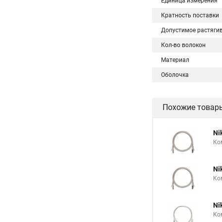
Единица измерения
Кратность поставки
Допустимое растяги
Кол-во волокон
Материал
Оболочка
Похожие товар
Ni
Ко
Ni
Ко
Ni
Ко