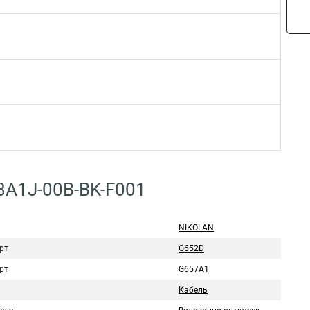
8A1J-00B-BK-F001
NIKOLAN
рт
G652D
рт
G657A1
Кабель