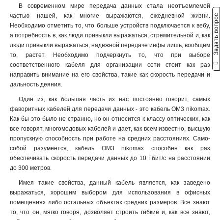
В современном мире передача данных стала неотъемлемой
26AWG
10
16
28
частью нашей, как многие выражаются, ежедневной жизни.
Задать вопрос
2
Высота
Коннекторы / полировка
32
Необходимо отметить то, что больше устройств подключается к вебу,
1
49
1U
FC/UPC16
а потребность в, как люди привыкли выражаться, стремительной и, как
1
1
4
люди привыкли выражаться, надежной передаче инфы лишь, вообщем
220
FC/UPC8
1
то, растет. Необходимо подчеркнуть то, что при выборе
SC/UPC-FC/UPC
1
соответственного кабеля для организации сети стоит как раз
FC/UPC
2
направить внимание на его свойства, такие как скорость передачи и
USOC
2
дальность деяния.
LC/UPC-LC/UPC
5
Один из, как большая часть из нас постоянно говорит, самых
фаворитных кабелей для передачи данных - это кабель ОМ3 nikomax.
Как бы это было не странно, но он относится к классу оптических, как
все говорят, многомодовых кабелей и дает, как всем известно, высшую
пропускную способность при работе на средних расстояниях. Само-
собой разумеется, кабель ОМ3 nikomax способен как раз
обеспечивать скорость передачи данных до 10 Гбит/с на расстоянии
до 300 метров.
Имея такие свойства, данный кабель является, как заведено
выражаться, хорошим выбором для использования в офисных
помещениях либо остальных объектах средних размеров. Все знают
то, что он, мягко говоря, дозволяет строить гибкие и, как все знают,