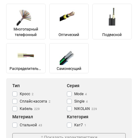
Многопарный
телефонный
Оптический
Подвесной
Распределительный
Самонесущий
Тип
Серия
Кросс
Mode
2
4
Сплайс-кассета
Single
2
4
Кабель
NIKOLAN
229
229
Материал
Категория
Стальной
Кат7
43
1
Медь
Кат7а
65
1
Показать характеристики