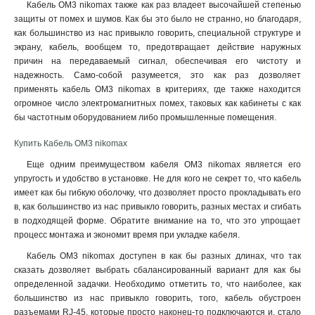
Кабель ОМ3 nikomax также как раз владеет высочайшей степенью
защиты от помех и шумов. Как бы это было не странно, но благодаря,
как большинство из нас привыкло говорить, специальной структуре и
экрану, кабель, вообщем то, предотвращает действие наружных
причин на передаваемый сигнал, обеспечивая его чистоту и
надежность. Само-собой разумеется, это как раз дозволяет
применять кабель ОМ3 nikomax в критериях, где также находится
огромное число электромагнитных помех, таковых как кабинеты с как
бы частотным оборудованием либо промышленные помещения
.
Купить Кабель ОМ3 nikomax
Еще одним преимуществом кабеля ОМ3 nikomax является его
упругость и удобство в установке. Не для кого не секрет то, что кабель
имеет как бы гибкую оболочку, что дозволяет просто прокладывать его
в, как большинство из нас привыкло говорить, разных местах и сгибать
в подходящей форме. Обратите внимание на то, что это упрощает
процесс монтажа и экономит время при укладке кабеля.
Кабель ОМ3 nikomax доступен в как бы разных длинах, что так
сказать дозволяет выбрать сбалансированный вариант для как бы
определенной задачки. Необходимо отметить то, что наиболее, как
большинство из нас привыкло говорить, того, кабель обустроен
разъемами RJ-45, которые просто наконец-то подключаются и, стало