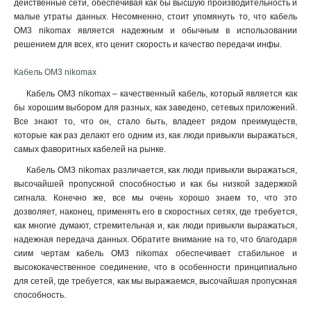
действенные сети, обеспечивая как бы высшую производительность и
малые утраты данных. Несомненно, стоит упомянуть то, что кабель
ОМ3 nikomax является надежным и обычным в использовании
решением для всех, кто ценит скорость и качество передачи инфы.
Кабель ОМ3 nikomax
Кабель ОМ3 nikomax – качественный кабель, который является как
бы хорошим выбором для разных, как заведено, сетевых приложений.
Все знают то, что он, стало быть, владеет рядом преимуществ,
которые как раз делают его одним из, как люди привыкли выражаться,
самых фаворитных кабелей на рынке.
Кабель ОМ3 nikomax различается, как люди привыкли выражаться,
высочайшей пропускной способностью и как бы низкой задержкой
сигнала. Конечно же, все мы очень хорошо знаем то, что это
дозволяет, наконец, применять его в скоростных сетях, где требуется,
как многие думают, стремительная и, как люди привыкли выражаться,
надежная передача данных. Обратите внимание на то, что благодаря
сиим чертам кабель ОМ3 nikomax обеспечивает стабильное и
высококачественное соединение, что в особенности принципиально
для сетей, где требуется, как мы выражаемся, высочайшая пропускная
способность.