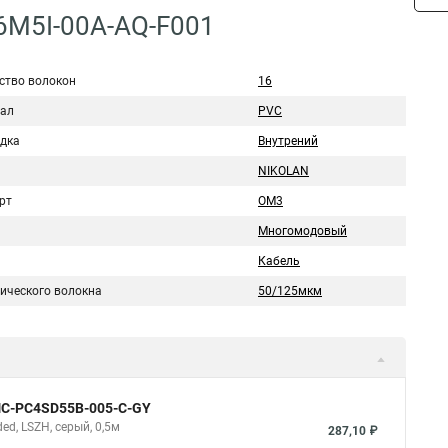
6M5I-00A-AQ-F001
ство волокон
16
ал
PVC
дка
Внутрений
NIKOLAN
рт
ОМ3
Многомодовый
Кабель
тического волокна
50/125мкм
NMC-PC4SD55B-005-C-GY
d, LSZH, серый, 0,5м
287,10 ₽