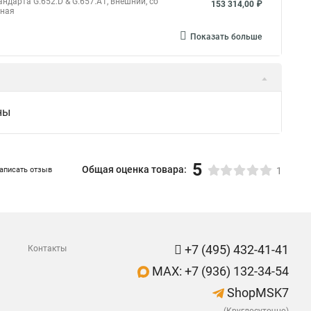
дарта G.652.D & G.657.A1, внешний, со
153 314,00 ₽
мная
Показать больше
ны
5
Общая оценка товара:
аписать отзыв
1
+7 (495) 432-41-41
Контакты
MAX: +7 (936) 132-34-54
ShopMSK7