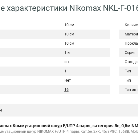
е характеристики Nikomax NKL-F-01
10 см
Количе
10 см
Матери
10 см
Прокла
1 кг
Серия
шт.
Станда
1
Тип
Нет
Тип
16
Тип оп
ы
komax Коммутационный шнур F/UTP 4 пары, категория 5е, 0,5м 
ммутационный шнур NIKOMAX F/UTP 4 пары, Кат.5е, 2хRJ45/8P8C, T568B, Molde