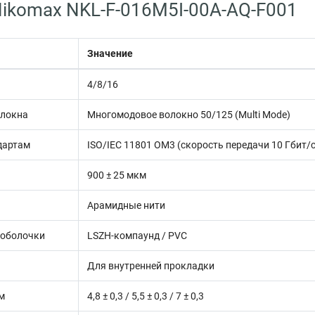
ikomax NKL-F-016M5I-00A-AQ-F001
Значение
н
4/8/16
олокна
Многомодовое волокно 50/125 (Multi Mode)
дартам
ISO/IEC 11801 OM3 (скорость передачи 10 Гбит/с
900 ± 25 мкм
Арамидные нити
 оболочки
LSZH-компаунд / PVC
Для внутренней прокладки
м
4,8 ± 0,3 / 5,5 ± 0,3 / 7 ± 0,3