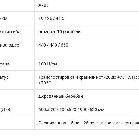
Аква
г/км
19 / 26 / 41,5
ус изгиба
не менее 10 Ø кабеля
гивающее
440 / 440 / 660
силие
100 Н/cм
атур
Транспортировка и хранение от -20 до +70 °C. Пр
+70 °C
Деревянный барабан
 (ДхВ)
600x520 / 600x520 / 900x520 мм
Расширенная – 5 лет. 25 лет – в составе серт