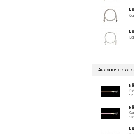
Ni
Ко
Ni
Ко
Аналоги по хар
Ni
Ка
с 
Ni
Ка
ра
Ni