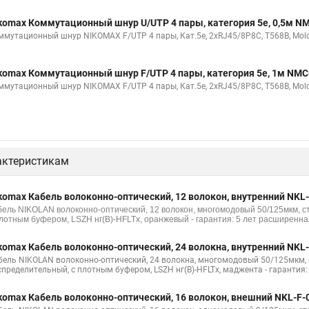
komax Коммутационный шнур U/UTP 4 пары, категория 5е, 0,5м 
ммутационный шнур NIKOMAX F/UTP 4 пары, Кат.5е, 2хRJ45/8P8C, T568B, Molde
komax Коммутационный шнур F/UTP 4 пары, категория 5е, 1м NM
ммутационный шнур NIKOMAX F/UTP 4 пары, Кат.5е, 2хRJ45/8P8C, T568B, Molde
актеристикам
komax Кабель волоконно-оптический, 12 волокон, внутренний NKL
бель NIKOLAN волоконно-оптический, 12 волокон, многомодовый 50/125мкм, 
плотным буфером, LSZH нг(B)-HFLTx, оранжевый - гарантия: 5 лет расширенная
komax Кабель волоконно-оптический, 24 волокна, внутренний NKL
бель NIKOLAN волоконно-оптический, 24 волокна, многомодовый 50/125мкм, 
спределительный, с плотным буфером, LSZH нг(B)-HFLTx, маджента - гарантия:
komax Кабель волоконно-оптический, 16 волокон, внешний NKL-F-