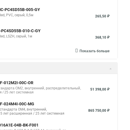
NMC-PC4SD55B-005-GY
d, PVC, серый, 0,5м
265,50 ₽
C-PC4SD55B-010-C-GY
d, LSZH, серый, 1м
368,10 ₽
Показать больше
-F-012M2I-00C-OR
стандарта ОМ2, внутренний, распределительный,
51 398,00 ₽
 / 25 лет системная
-F-024M4I-00C-MG
стандарта ОМ4, внутренний,
865 750,00 ₽
 5 лет расширенная / 25 лет системная
016A1E-04B-BK-F001