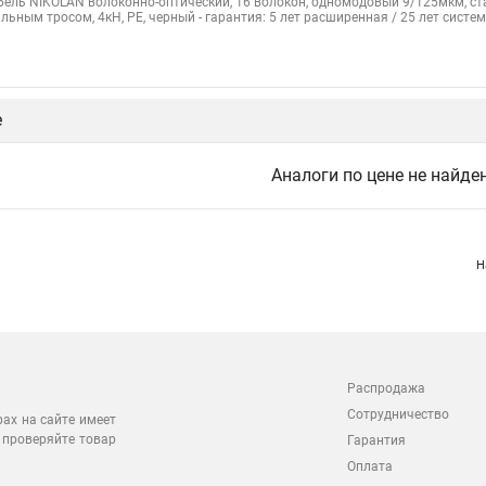
бель NIKOLAN волоконно-оптический, 16 волокон, одномодовый 9/125мкм, стан
альным тросом, 4кН, PE, черный - гарантия: 5 лет расширенная / 25 лет систе
е
Аналоги по цене не найде
Н
Распродажа
Сотрудничество
рах на сайте имеет
 проверяйте товар
Гарантия
Оплата