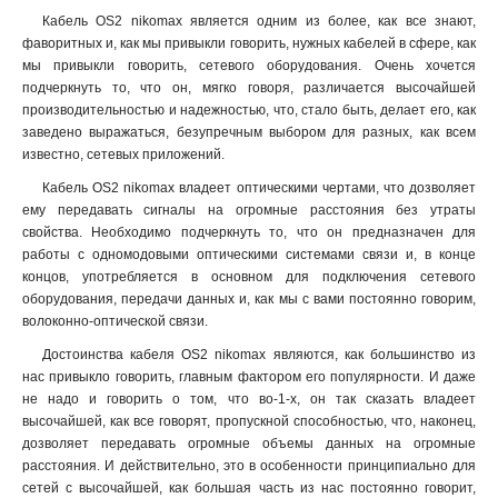
Кабель OS2 nikomax является одним из более, как все знают,
фаворитных и, как мы привыкли говорить, нужных кабелей в сфере, как
мы привыкли говорить, сетевого оборудования. Очень хочется
подчеркнуть то, что он, мягко говоря, различается высочайшей
производительностью и надежностью, что, стало быть, делает его, как
заведено выражаться, безупречным выбором для разных, как всем
известно, сетевых приложений.
Кабель OS2 nikomax владеет оптическими чертами, что дозволяет
ему передавать сигналы на огромные расстояния без утраты
свойства. Необходимо подчеркнуть то, что он предназначен для
работы с одномодовыми оптическими системами связи и, в конце
концов, употребляется в основном для подключения сетевого
оборудования, передачи данных и, как мы с вами постоянно говорим,
волоконно-оптической связи.
Достоинства кабеля OS2 nikomax являются, как большинство из
нас привыкло говорить, главным фактором его популярности. И даже
не надо и говорить о том, что во-1-х, он так сказать владеет
высочайшей, как все говорят, пропускной способностью, что, наконец,
дозволяет передавать огромные объемы данных на огромные
расстояния. И действительно, это в особенности принципиально для
сетей с высочайшей, как большая часть из нас постоянно говорит,