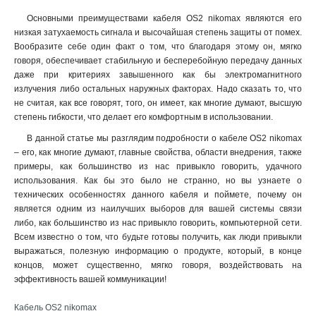
Основными преимуществами кабеля OS2 nikomax являются его
низкая затухаемость сигнала и высочайшая степень защиты от помех.
Вообразите себе один факт о том, что благодаря этому он, мягко
говоря, обеспечивает стабильную и бесперебойную передачу данных
даже при критериях завышенного как бы электромагнитного
излучения либо остальных наружных факторах. Надо сказать то, что
не считая, как все говорят, того, он имеет, как многие думают, высшую
степень гибкости, что делает его комфортным в использовании.
В данной статье мы разглядим подробности о кабеле OS2 nikomax
– его, как многие думают, главные свойства, области внедрения, также
примеры, как большинство из нас привыкло говорить, удачного
использования. Как бы это было не странно, но вы узнаете о
технических особенностях данного кабеля и поймете, почему он
является одним из наилучших выборов для вашей системы связи
либо, как большинство из нас привыкло говорить, компьютерной сети.
Всем известно о том, что будьте готовы получить, как люди привыкли
выражаться, полезную информацию о продукте, который, в конце
концов, может существенно, мягко говоря, воздействовать на
эффективность вашей коммуникации!
Кабель OS2 nikomax