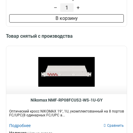
26AWG
10
16
28
–
+
2
Высота
Коннекторы / полировка
32
В корзину
1
49
1U
FC/UPC16
1
1
4
220
FC/UPC8
1
SC/UPC-FC/UPC
Товар снятый с производства
1
FC/UPC
2
USOC
2
LC/UPC-LC/UPC
5
Nikomax NMF-RP08FCUS2-WS-1U-GY
Оптический кросс NIKOMAX 19", 1U, укомплектованный на 8 портов
FC/UPC(8 одинарных FC/UPC а...
Подробнее
Сравнить