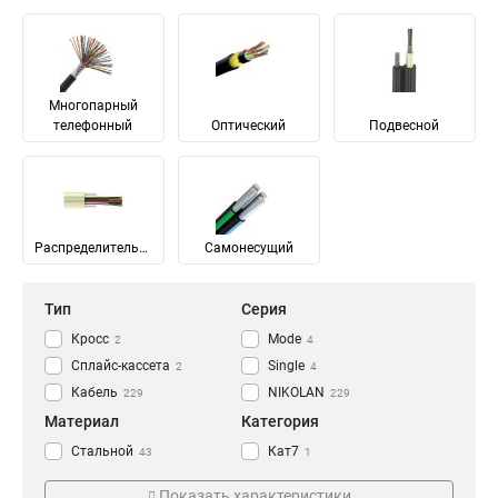
Многопарный
телефонный
Оптический
Подвесной
Распределительный
Самонесущий
Тип
Серия
Кросс
Mode
2
4
Сплайс-кассета
Single
2
4
Кабель
NIKOLAN
229
229
Материал
Категория
Стальной
Кат7
43
1
Медь
Кат7а
65
1
Показать характеристики