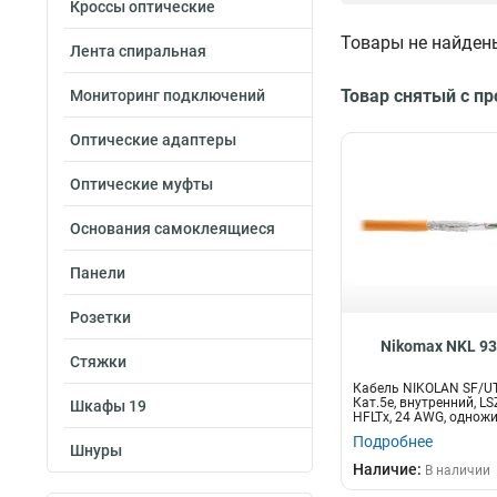
Кроссы оптические
500м
12
Товары не найден
05м
Лента спиральная
17
15м
Тип кабеля
18
Товар снятый с п
Мониторинг подключений
2м
19
UTP
1
3м
22
SF/UTP
1
Оптические адаптеры
5м
21
F/FTP
2
1м
Оптические муфты
28
F/UTP
34
305м
55
S/FTP
36
Основания самоклеящиеся
30м
1
U/UTP
141
Диаметр проводн
20м
1
Панели
AWG
03м
1
22AWG
50м
1
Розетки
3
23AWG
100м
21
3
Nikomax NKL 9
Стяжки
24AWG
42
Кабель NIKOLAN SF/UT
26AWG
10
Кат.5e, внутренний, LS
Шкафы 19
HFLTx, 24 AWG, однож
100МГц...
Подробнее
Шнуры
Наличие:
В наличии