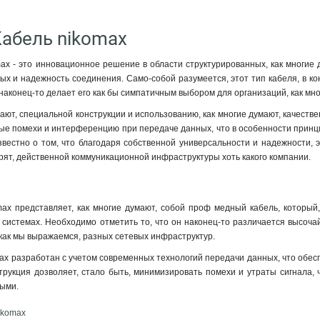
Кабель nikomax
ax - это инновационное решение в области структурированных, как многие 
ых и надежность соединения. Само-собой разумеется, этот тип кабеля, в ко
 наконец-то делает его как бы симпатичным выбором для организаций, как мног
нают, специальной конструкции и использованию, как многие думают, качеств
ые помехи и интерференцию при передаче данных, что в особенности принци
вестно о том, что благодаря собственной универсальности и надежности, 
орят, действенной коммуникационной инфраструктуры хоть какого компании.
ax представляет, как многие думают, собой проф медный кабель, который,
 системах. Необходимо отметить то, что он наконец-то различается высоч
как мы выражаемся, разных сетевых инфраструктур.
ax разработан с учетом современных технологий передачи данных, что обес
нструкция дозволяет, стало быть, минимизировать помехи и утраты сигнала,
ными
.
ikomax