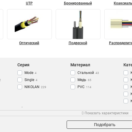
UTP
Бронированный
Коаксиал
Оптический
Подвесной
Распределит
Серия
Материал
Кат
Mode
Стальной
4
43
Single
Медь
2
4
65
NIKOLAN
PVC
229
114
Оболочка
Степень защиты
Про
Показать характеристики
PUR
IP67
6
6
PE
73
Подобрать
LSZH
175