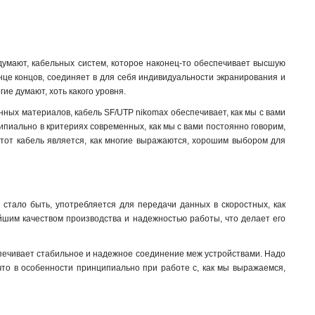
думают, кабельных систем, которое наконец-то обеспечивает высшую
нце концов, соединяет в для себя индивидуальности экранирования и
ие думают, хоть какого уровня.
енных материалов, кабель SF/UTP nikomax обеспечивает, как мы с вами
пиально в критериях современных, как мы с вами постоянно говорим,
этот кабель является, как многие выражаются, хорошим выбором для
 стало быть, употребляется для передачи данных в скоростных, как
айшим качеством производства и надежностью работы, что делает его
печивает стабильное и надежное соединение меж устройствами. Надо
 что в особенности принципиально при работе с, как мы выражаемся,