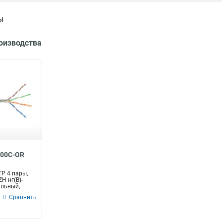
ы
Доп
Тип оптического волокна
Интерфейс
роизводства
рас
50/125мкм
Телефонный
43
1
9/125мкм
110-RJ12/6P6C
112
2
Ethernet
2
110-RJ45/8P8C
2
2хRJ45/8P8C
125
иков,
Высота
Коннекторы / полировка
1U
FC/UPC16
1
1
FC/UPC8
1
SC/UPC-FC/UPC
300C-OR
1
FC/UPC
2
P 4 пары,
USOC
2
ZH нг(В)-
ильный,
LC/UPC-LC/UPC
5
Сравнить