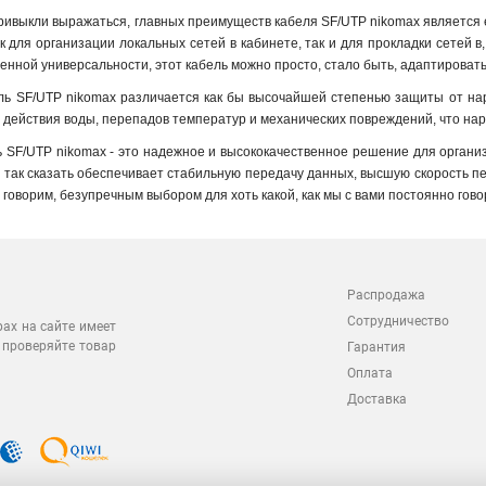
ривыкли выражаться, главных преимуществ кабеля SF/UTP nikomax является ег
к для организации локальных сетей в кабинете, так и для прокладки сетей 
венной универсальности, этот кабель можно просто, стало быть, адаптироват
ель SF/UTP nikomax различается как бы высочайшей степенью защиты от нар
 действия воды, перепадов температур и механических повреждений, что нар
ь SF/UTP nikomax - это надежное и высококачественное решение для организа
 так сказать обеспечивает стабильную передачу данных, высшую скорость пер
о говорим, безупречным выбором для хоть какой, как мы с вами постоянно го
Распродажа
Сотрудничество
рах на сайте имеет
 проверяйте товар
Гарантия
Оплата
Доставка