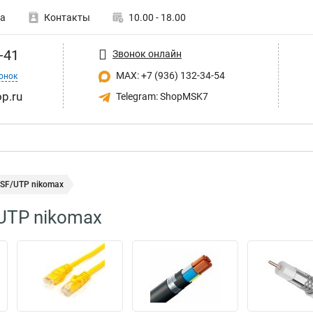
а
Контакты
10.00 - 18.00
-41
Звонок онлайн
MAX: +7 (936) 132-34-54
онок
p.ru
Telegram: ShopMSK7
 SF/UTP nikomax
UTP nikomax