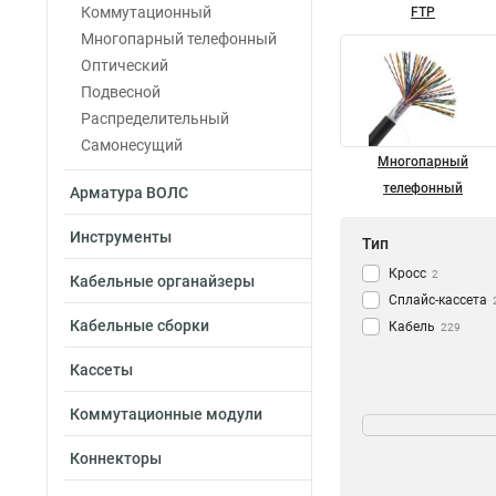
Коммутационный
FTP
Многопарный телефонный
Оптический
Подвесной
Распределительный
Самонесущий
Многопарный
телефонный
Арматура ВОЛС
Инструменты
Тип
Кросс
2
Кабельные органайзеры
Сплайс-кассета
Кабельные сборки
Кабель
229
Кассеты
Длина
Коммутационные модули
2км
12
Коннекторы
10м
10
75м
10