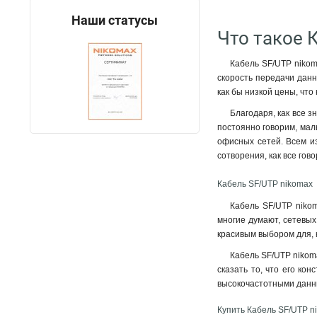
Наши статусы
Что такое 
Кабель SF/UTP nikom
скорость передачи данн
как бы низкой цены, что
Благодаря, как все з
постоянно говорим, мал
офисных сетей. Всем из
сотворения, как все гов
Кабель SF/UTP nikomax
Кабель SF/UTP nikom
многие думают, сетевых
красивым выбором для, 
Кабель SF/UTP nikom
сказать то, что его ко
высокочастотными дан
Купить Кабель SF/UTP n