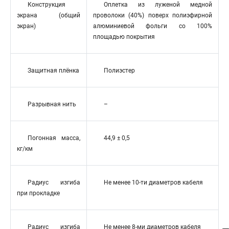
Конструкция
Оплетка из луженой медной
экрана (общий
проволоки (40%) поверх полиэфирной
экран)
алюминиевой фольги со 100%
площадью покрытия
Защитная плёнка
Полиэстер
Разрывная нить
–
Погонная масса,
44,9 ± 0,5
кг/км
Радиус изгиба
Не менее 10-ти диаметров кабеля
при прокладке
Радиус изгиба
Не менее 8-ми диаметров кабеля