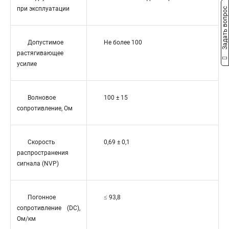
при эксплуатации
Задать вопрос
Допустимое
Не более 100
растягивающее
усилие
Волновое
100 ± 15
сопротивление, Ом
Скорость
0,69 ± 0,1
распространения
сигнала (NVP)
Погонное
≤ 93,8
сопротивление (DC),
Ом/км