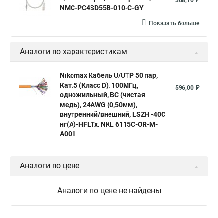
368,10 ₽
NMC-PC4SD55B-010-C-GY
Показать больше
Аналоги по характеристикам
Nikomax Кабель U/UTP 50 пар,
Кат.5 (Класс D), 100МГц,
596,00 ₽
одножильный, BC (чистая
медь), 24AWG (0,50мм),
внутренний/внешний, LSZH -40C
нг(А)-HFLTx, NKL 6115C-OR-M-
A001
Аналоги по цене
Аналоги по цене не найдены