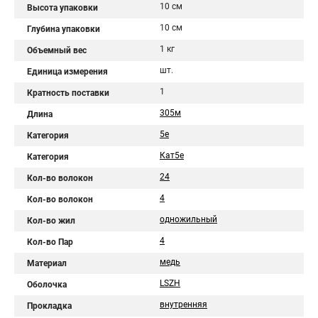
10 см
Высота упаковки
10 см
Глубина упаковки
1 кг
Объемный вес
шт.
Единица измерения
1
Кратность поставки
305м
Длина
5e
Категория
Кат5e
Категория
24
Кол-во волокон
4
Кол-во волокон
одножильный
Кол-во жил
4
Кол-во Пар
медь
Материал
LSZH
Оболочка
внутренняя
Прокладка