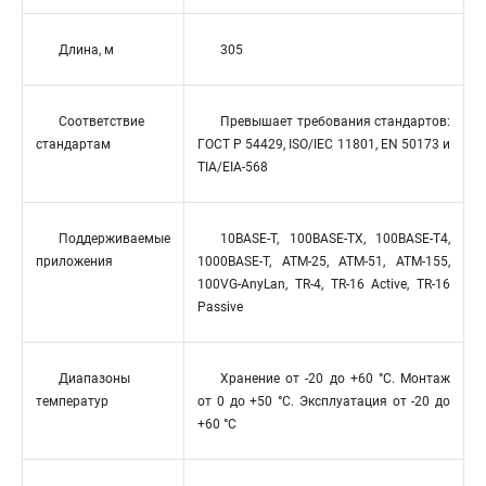
Длина, м
305
Соответствие
Превышает требования стандартов:
стандартам
ГОСТ Р 54429, ISO/IEC 11801, EN 50173 и
TIA/EIA-568
Поддерживаемые
10BASE-T, 100BASE-TX, 100BASE-T4,
приложения
1000BASE-T, ATM-25, ATM-51, ATM-155,
100VG-AnyLan, TR-4, TR-16 Active, TR-16
Passive
Диапазоны
Хранение от -20 до +60 °C. Монтаж
температур
от 0 до +50 °C. Эксплуатация от -20 до
+60 °C