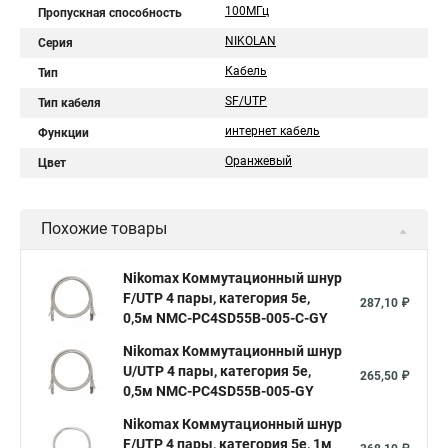
100МГц
Пропускная способность
NIKOLAN
Серия
Кабель
Тип
SF/UTP
Тип кабеля
интернет кабель
Функции
Оранжевый
Цвет
Похожие товары
Nikomax Коммутационный шнур
F/UTP 4 пары, категория 5е,
287,10 ₽
0,5м NMC-PC4SD55B-005-C-GY
Nikomax Коммутационный шнур
U/UTP 4 пары, категория 5е,
265,50 ₽
0,5м NMC-PC4SD55B-005-GY
Nikomax Коммутационный шнур
F/UTP 4 пары, категория 5е, 1м