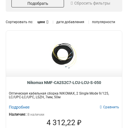
Сбросить фильтры
Подобрать
5м
2
2м
2
3м
3
Сортировать по:
цене
дате добавления
популярности
50м
3
15м
Диаметр
Пропускная способность
1
7мма
250МГц
4
6
20мма
2
Оболочка
Коннекторы / полировка
PUR
SC/UPC-FC/UPC
6
1
LC/UPC-LC/UPC
5
Тип оптического волокна
Интерфейс
Nikomax NMF-CA2S2C7-LCU-LCU-S-050
LSZH
2хRJ45/8P8C
4
6
9/125
6
Оптическая кабельная сборка NIKOMAX, 2 Single Mode 9/125,
LC/UPC-LC/UPC, LSZH, 7мм, 50м
Диаметр проводников,
Тип кабеля
AWG
Многожильный
Подробнее
Сравнить
6
24AWG
3
Коммутационный
Наличие:
6
В наличии
26AWG
3
4 312,22 ₽
Индустриальный
6
Оптический
6