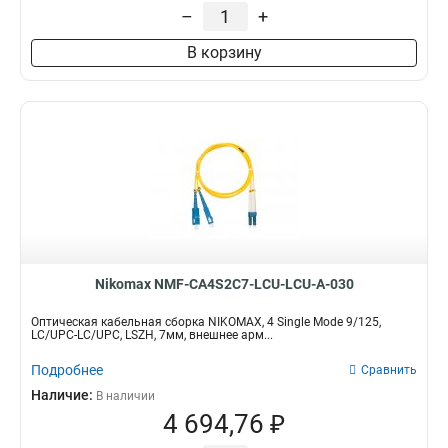
–
+
U/UTP
3
F/UTP
3
В корзину
Nikomax NMF-CA4S2C7-LCU-LCU-A-030
Оптическая кабельная сборка NIKOMAX, 4 Single Mode 9/125,
LC/UPC-LC/UPC, LSZH, 7мм, внешнее арм...
Подробнее
Сравнить
Наличие:
В наличии
4 694,76 ₽