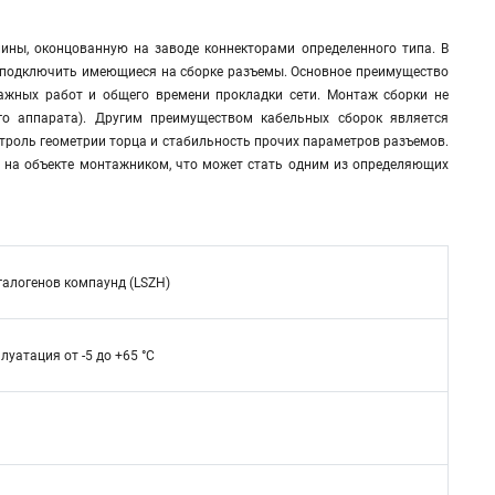
лины, оконцованную на заводе коннекторами определенного типа. В
и подключить имеющиеся на сборке разъемы. Основное преимущество
жных работ и общего времени прокладки сети. Монтаж сборки не
го аппарата). Другим преимуществом кабельных сборок является
нтроль геометрии торца и стабильность прочих параметров разъемов.
го на объекте монтажником, что может стать одним из определяющих
алогенов компаунд (LSZH)
плуатация от -5 до +65 °C