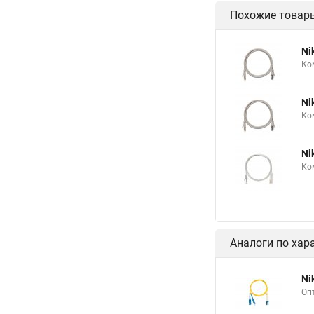
Похожие товар
Ni
Ко
Ni
Ко
Ni
Ко
Аналоги по хар
Ni
Оп