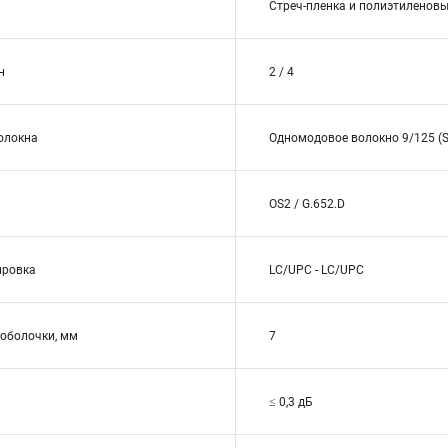
Стреч-пленка и полиэтиленовы
н
2 / 4
волокна
Одномодовое волокно 9/125 (S
OS2 / G.652.D
ировка
LC/UPC - LC/UPC
оболочки, мм
7
≤ 0,3 дБ