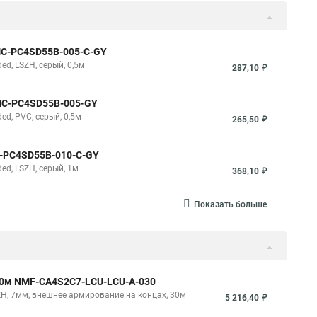
NMC-PC4SD55B-005-C-GY
d, LSZH, серый, 0,5м
287,10 ₽
NMC-PC4SD55B-005-GY
d, PVC, серый, 0,5м
265,50 ₽
C-PC4SD55B-010-C-GY
d, LSZH, серый, 1м
368,10 ₽
Показать больше
 30м NMF-CA4S2C7-LCU-LCU-A-030
ZH, 7мм, внешнее армирование на концах, 30м
5 216,40 ₽