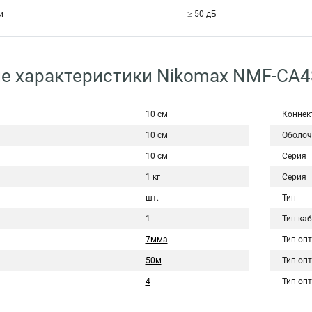
и
≥ 50 дБ
е характеристики Nikomax NMF-CA4
10 см
Коннек
10 см
Оболоч
10 см
Серия
1 кг
Серия
шт.
Тип
1
Тип ка
7мма
Тип оп
50м
Тип оп
4
Тип оп