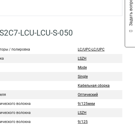
Задать вопрос
S2C7-LCU-LCU-S-050
торы / полировка
LC/UPC-LC/UPC
ка
LSZH
Mode
Single
Кабельная сборка
беля
Оптический
тического волокна
9/125мкм
тического волокна
LSZH
тического волокна
9/125