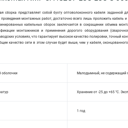
ая сборка представляет собой бухту оптоволоконного кабеля заданной д
е проведения монтажных работ, достаточно всего лишь проложить кабель 
минированных кабельных сборок заключается в сокращении объема монта
ификации монтажников и применения дорогого оборудования (сварочно
аводских условиях, что гарантирует высокое качество полировки, точный ко
бщее качество сети в этом случае будет выше, чем у кабеля, оконцованно
й оболочки
Малодымный, не содержащий г
ратур
Хранение от -25 до +65 °C. Экс
1 год