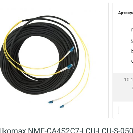
Артику
10 
ikomax NMF-CA4S2C7-LCU-LCU-S-05