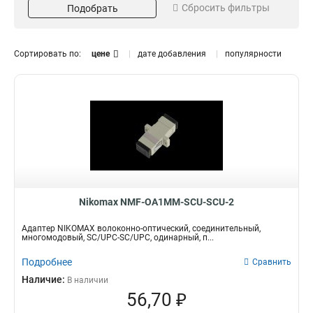
Сбросить фильтры
Подобрать
SC-ST
Зеленый
1
3
SC-FC
Синий
1
3
ST-ST
Металлик
1
7
Сортировать по:
цене
дате добавления
популярности
FC-FC
1
LC/APC-LC/APC
Тип оптического волокна
Исполнение
1
ST/UPC-ST/UPC
1
Многомодовый
Двойной
3
6
FC/UPC-FC/UPC
1
Одномодовый
Одинарный
8
10
SC/APC-SC/APC
2
LC/UPC-LC/UPC
2
SC/UPC-SC/UPC
4
SM/MM
5
Nikomax NMF-OA1MM-SCU-SCU-2
Адаптер NIKOMAX волоконно-оптический, соединительный,
многомодовый, SC/UPC-SC/UPC, одинарный, п...
Подробнее
Сравнить
Наличие:
В наличии
56,70 ₽