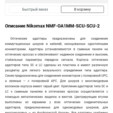
Быстрый заказ
В корзину
Описание Nikomax NMF-OA1MM-SCU-SCU-2
Оптические адаптеры предназначены для соединения
коммутационных шнуров и кабелей, оконцованных однотипными
коннекторами. Адаптеры устанавливаются в съемные панели на
оптических кроссах и обеспечивают надежное соединение и высокие,
стабильные параметры передачи сигнала. Корпуса оптических
адаптеров типа SC и LC сделаны из пластика и имеют различную
расцветку для легкого визуального определения типа адаптера.
Синие предназначены для соединения коннекторов с полировкой UPC,
а зеленые — с полировкой APC. Для шнуров с многомодовым
волокном корпуса имеют серый цвет. Крепление адаптеров типа SC и
LC к съемным панелям в оптических кроссах осуществляется с
помощью металлических защелок и винтов. Центрирующие втулки
выполнены из керамики у всех оптических соединительных
адаптеров, предназначенных для одномодовых шнурков, для
многомодовых — из фосфористой бронзы. Все адаптеры снабжены