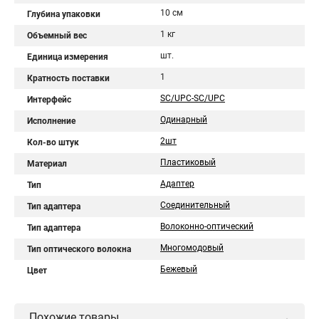
10 см
Глубина упаковки
1 кг
Объемный вес
шт.
Единица измерения
1
Кратность поставки
SC/UPC-SC/UPC
Интерфейс
Одинарный
Исполнение
2шт
Кол-во штук
Пластиковый
Материал
Адаптер
Тип
Соединительный
Тип адаптера
Волоконно-оптический
Тип адаптера
Многомодовый
Тип оптического волокна
Бежевый
Цвет
Похожие товары