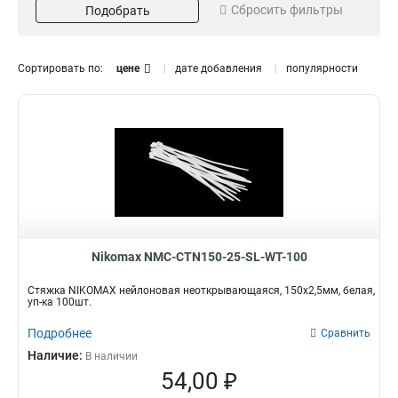
Сбросить фильтры
Подобрать
250
Зеленый
1
8
300
Черный
3
8
350
Диаметр
Морозостойкость
1
Сортировать по:
цене
дате добавления
популярности
400
2
9 мм
Да
4
9
12 мм
Нет
4
42
16 мм
12
Nikomax NMC-CTN150-25-SL-WT-100
Стяжка NIKOMAX нейлоновая неоткрывающаяся, 150х2,5мм, белая,
уп-ка 100шт.
Подробнее
Сравнить
Наличие:
В наличии
54,00 ₽