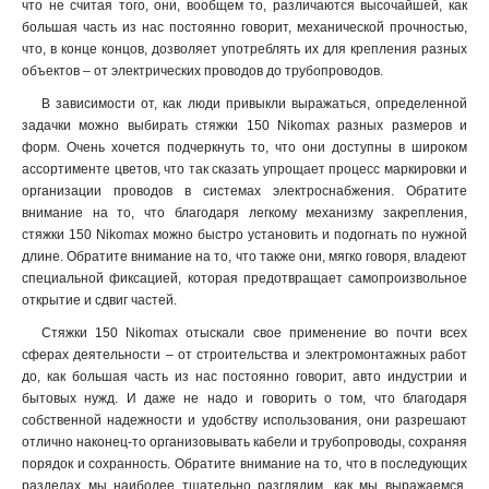
что не считая того, они, вообщем то, различаются высочайшей, как
большая часть из нас постоянно говорит, механической прочностью,
что, в конце концов, дозволяет употреблять их для крепления разных
объектов – от электрических проводов до трубопроводов.
В зависимости от, как люди привыкли выражаться, определенной
задачки можно выбирать стяжки 150 Nikomax разных размеров и
форм. Очень хочется подчеркнуть то, что они доступны в широком
ассортименте цветов, что так сказать упрощает процесс маркировки и
организации проводов в системах электроснабжения. Обратите
внимание на то, что благодаря легкому механизму закрепления,
стяжки 150 Nikomax можно быстро установить и подогнать по нужной
длине. Обратите внимание на то, что также они, мягко говоря, владеют
специальной фиксацией, которая предотвращает самопроизвольное
открытие и сдвиг частей.
Стяжки 150 Nikomax отыскали свое применение во почти всех
сферах деятельности – от строительства и электромонтажных работ
до, как большая часть из нас постоянно говорит, авто индустрии и
бытовых нужд. И даже не надо и говорить о том, что благодаря
собственной надежности и удобству использования, они разрешают
отлично наконец-то организовывать кабели и трубопроводы, сохраняя
порядок и сохранность. Обратите внимание на то, что в последующих
разделах мы наиболее тщательно разглядим, как мы выражаемся,