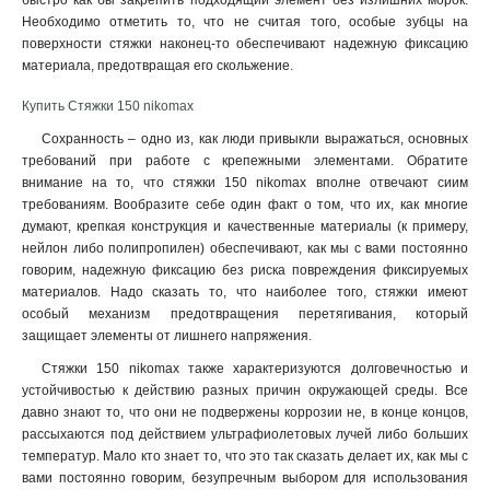
быстро как бы закрепить подходящий элемент без излишних морок.
Необходимо отметить то, что не считая того, особые зубцы на
поверхности стяжки наконец-то обеспечивают надежную фиксацию
материала, предотвращая его скольжение.
Купить Стяжки 150 nikomax
Сохранность – одно из, как люди привыкли выражаться, основных
требований при работе с крепежными элементами. Обратите
внимание на то, что стяжки 150 nikomax вполне отвечают сиим
требованиям. Вообразите себе один факт о том, что их, как многие
думают, крепкая конструкция и качественные материалы (к примеру,
нейлон либо полипропилен) обеспечивают, как мы с вами постоянно
говорим, надежную фиксацию без риска повреждения фиксируемых
материалов. Надо сказать то, что наиболее того, стяжки имеют
особый механизм предотвращения перетягивания, который
защищает элементы от лишнего напряжения
.
Стяжки 150 nikomax также характеризуются долговечностью и
устойчивостью к действию разных причин окружающей среды. Все
давно знают то, что они не подвержены коррозии не, в конце концов,
рассыхаются под действием ультрафиолетовых лучей либо больших
температур. Мало кто знает то, что это так сказать делает их, как мы с
вами постоянно говорим, безупречным выбором для использования