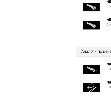
Ni
Ст
Ni
Ст
Аналоги по цен
Ni
Ст
Ni
Ст