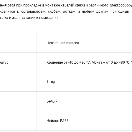
еняются при прокладке и монтаже кабелей связи и различного электрообору
 крепится к органайзерам, скобам, лоткам и любым другим пригодным
тажа и эксплуатации в помещении.
Неоткрывающиеся
ратур
Хранение от -40 до +80 °С. Монтаж от 0 до +80 °С.
1 год
Белый
Нейлон РА66