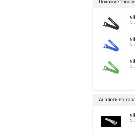
Похожие товар
Ni
Ст
Ni
Ст
Ni
Ст
Аналоги по хар
Ni
Ст