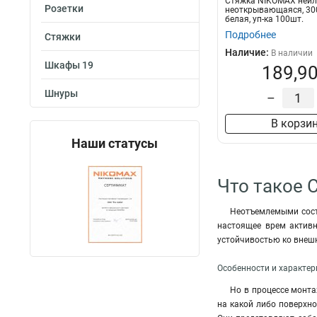
Стяжка NIKOMAX ней
Розетки
неоткрывающаяся, 30
белая, уп-ка 100шт.
Подробнее
Стяжки
Наличие:
В наличии
Шкафы 19
189,90
Шнуры
–
В корзи
Наши статусы
Что такое 
Неотъемлемыми сост
настоящее врем активн
устойчивостью ко внеш
Особенности и характер
Но в процессе монта
на какой либо поверхн