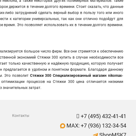
 нейлона, а также некоторых других полимерных материалов. Такие
орое держится в течение долгого времени
.
Стоит сказать, что данные
х-либо затруднений сделать верный выбор в пользу того или иного
ести к категории универсальных, так как они отлично подойдут для
е время. Это позволяет использовать их в течение долгого времени.
иализируется большое число фирм. Все они стремятся к обеспечению
ественной экономией Стяжки 300 купить в случае необходимости все
агает только качественную и надёжную продукцию, которую получает
Он предлагается в удобном и понятном формате. Благодаря данному
ом. Это позволит
Стяжки 300 Специализированный магазин nikomax-
 оптимизации процессов на Стяжки 300 цена отличается низкими
з значительных затрат.
+7 (495) 432-41-41
Контакты
MAX: +7 (936) 132-34-54
ShopMSK7