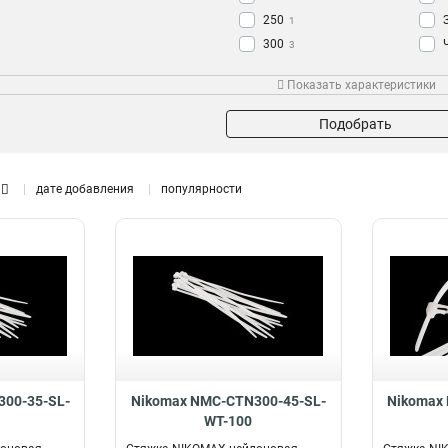
250
1
300
3
350
1
Показать характеристики
400
2
Подобрать
дате добавления
популярности
00-35-SL-
Nikomax NMC-CTN300-45-SL-
Nikomax
WT-100