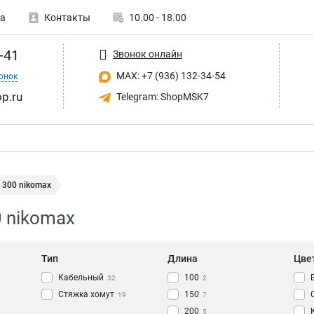
а
Контакты
10.00 - 18.00
-41
Звонок онлайн
MAX: +7 (936) 132-34-54
онок
p.ru
Telegram: ShopMSK7
 300 nikomax
 nikomax
Тип
Длина
Цве
Кабельный
100
32
2
Стяжка хомут
150
19
7
200
5