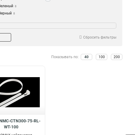
Зеленый
8
Черный
8
Сбросить фильтры
Показывать по:
40
100
200
 NMC-CTN300-75-RL-
WT-100