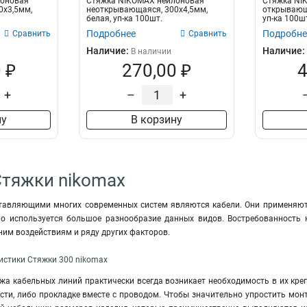
лоновая
Стяжка NIKOMAX нейлоновая
Стяжка NI
0х3,5мм,
неоткрывающаяся, 300х4,5мм,
открывающа
белая, уп-ка 100шт.
уп-ка 100ш
Подробнее
Подробне
Сравнить
Сравнить
Наличие:
Наличие:
В наличии
 ₽
270,00 ₽
4
+
–
+
ну
В корзину
Стяжки nikomax
авляющими многих современных систем являются кабели. Они применяются
о используется большое разнообразие данных видов. Востребованность 
ним воздействиям и ряду других факторов.
истики Стяжки 300 nikomax
жа кабельных линий практически всегда возникает необходимость в их кре
ости, либо прокладке вместе с проводом. Чтобы значительно упростить мо