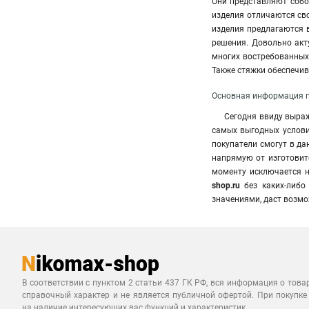
Они представляют собо
изделия отличаются сво
изделия предлагаются 
решения. Довольно ак
многих востребованных 
Также стяжки обеспечив
Основная информация п
Сегодня ввиду выра
самых выгодных условий
покупатели смогут в д
напрямую от изготовит
моменту исключается н
shop.ru
без каких-либо
значениями, даст возмо
В соответствии с пунктом 2 статьи 437 ГК РФ, вся информация о това
справочный характер и не является публичной офертой. При покупке
на наличие интересующих вас функций и характеристик.