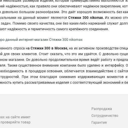
й небольших размеров изделия, которые преимущественно выполняются из
ей надёжностью, как правило они обеспечивают надёжное закрепление, кот
в довольно большом разнообразии. Это даёт хорошую возможность без каки
туальными на данный момент являются
Стяжки 300 nikomax.
Их можно отн
задач. Помимо своего качества, они без каких-либо нареканий служат долго
ают надёжность и герметичность самого крепёжного соединения.
ро данный интернет-магазин Стяжки 300 nikomax
женного спроса н
а Стяжки 300 в Москве,
на их активном производстве спец
 для своих клиентов. Стоит сказать, что это им удаётся. С довольно сущ
анном магазине. Он довольно продолжительное время ведёт работу и предл
еля. Также существенное внимание компании было уделено и интерфейсу. 
еобходимость в процедуре освоения, облегчается взаимодействие с сайт
 трудностей. При этом благодаря снижению издерживающих моментов и
жность купить рассматриваемые изделия с соответствующей экономией и бе
Распродажа
Сотрудничество
рах на сайте имеет
 проверяйте товар
Гарантия