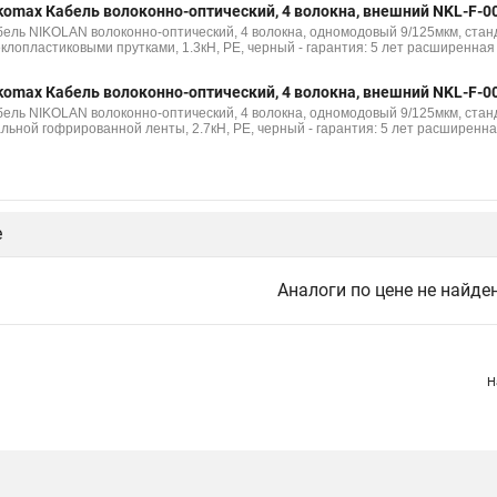
komax Кабель волоконно-оптический, 4 волокна, внешний NKL-F-
бель NIKOLAN волоконно-оптический, 4 волокна, одномодовый 9/125мкм, станд
еклопластиковыми прутками, 1.3кН, PE, черный - гарантия: 5 лет расширенная 
komax Кабель волоконно-оптический, 4 волокна, внешний NKL-F-0
бель NIKOLAN волоконно-оптический, 4 волокна, одномодовый 9/125мкм, станд
альной гофрированной ленты, 2.7кН, PE, черный - гарантия: 5 лет расширенна
е
Аналоги по цене не найде
Н