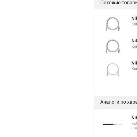
Похожие товар
Ni
Ко
Ni
Ко
Ni
Ко
Аналоги по хар
Ni
Ка
ст