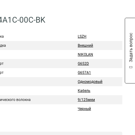
4A1C-00C-BK
Задать вопрос
ка
LSZH
дка
Внешний
NIKOLAN
рт
G652D
рт
G657A1
Одномодовый
Кабель
тического волокна
9/125мкм
Черный