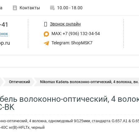
а
Контакты
10.00 - 18.00
-41
Звонок онлайн
MAX: +7 (936) 132-34-54
онок
p.ru
Telegram: ShopMSK7
Оптический
Nikomax Кабель волоконно-оптический, 4 волокна, вн..
бель волоконно-оптический, 4 воло
C-BK
но-оптический, 4 волокна, одномодовый 9/125мкм, стандарта G.657.A1 & G.6
-40C нг(B)-HFLTx, черный