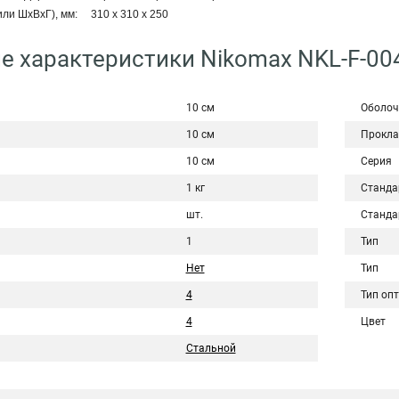
или ШхВхГ), мм: 310 х 310 х 250
е характеристики Nikomax NKL-F-00
10 см
Оболоч
10 см
Прокла
10 см
Серия
1 кг
Станда
шт.
Станда
1
Тип
Нет
Тип
4
Тип оп
4
Цвет
Стальной