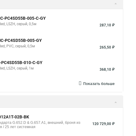
NMC-PC4SD55B-005-C-GY
d, LSZH, серый, 0,5м
287,10 ₽
NMC-PC4SD55B-005-GY
d, PVC, серый, 0,5м
265,50 ₽
C-PC4SD55B-010-C-GY
d, LSZH, серый, 1м
368,10 ₽
Показать больше
012A1T-02B-BK
дарта G.652.D & G.657.A1, внешний, броня из
120 729,00 ₽
я / 25 лет системная