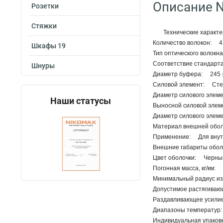
Описание N
Розетки
Стяжки
Технические характе
Количество волокон: 4
Шкафы 19
Тип оптического волокн
Соответствие стандарта
Шнуры
Диаметр буфера: 245 ±
Силовой элемент: Стек
Диаметр силового элеме
Наши статусы
Выносной силовой эле
Диаметр силового элем
Материал внешней обол
Применение: Для внут
Внешние габариты оболоч
Цвет оболочки: Черны
Погонная масса, кг/км: 
Минимальный радиус из
Допустимое растягива
Раздавливающее усили
Диапазоны температур: 
Индивидуальная упаков