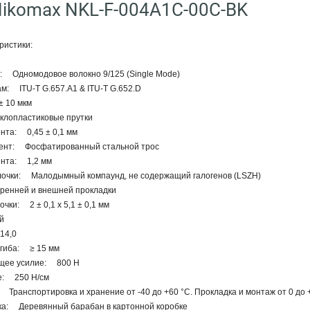
ikomax NKL-F-004A1C-00C-BK
ристики:
а: Одномодовое волокно 9/125 (Single Mode)
м: ITU-T G.657.A1 & ITU-T G.652.D
 10 мкм
лопластиковые прутки
нта: 0,45 ± 0,1 мм
мент: Фосфатированный стальной трос
ента: 1,2 мм
очки: Малодымный компаунд, не содержащий галогенов (LSZH)
ренней и внешней прокладки
ки: 2 ± 0,1 х 5,1 ± 0,1 мм
й
14,0
гиба: ≥ 15 мм
ющее усилие: 800 Н
е: 250 Н/см
Транспортировка и хранение от -40 до +60 °C. Прокладка и монтаж от 0 до +
ка: Деревянный барабан в картонной коробке