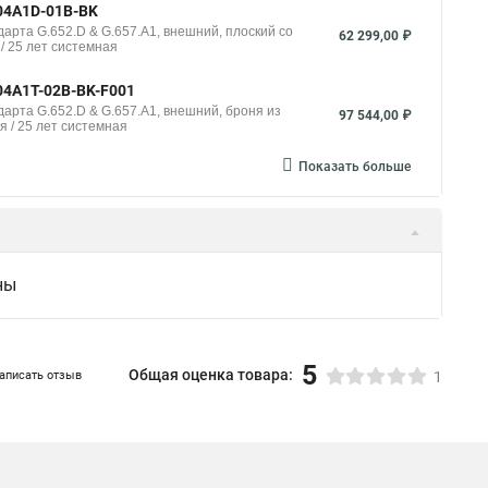
004A1D-01B-BK
арта G.652.D & G.657.A1, внешний, плоский со
62 299,00 ₽
/ 25 лет системная
04A1T-02B-BK-F001
арта G.652.D & G.657.A1, внешний, броня из
97 544,00 ₽
я / 25 лет системная
Показать больше
ны
5
Общая оценка товара:
аписать отзыв
1