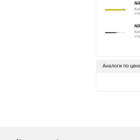
Ni
Ка
ст
Ni
Ка
ст
Аналоги по цен