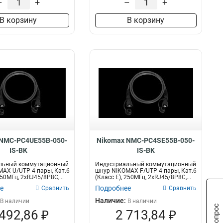
–
+
–
+
В корзину
В корзину
 NMC-PC4UE55B-050-
Nikomax NMC-PC4SE55B-050-
IS-BK
IS-BK
льный коммутационный
Индустриальный коммутационный
AX U/UTP 4 пары, Кат.6
шнур NIKOMAX F/UTP 4 пары, Кат.6
250МГц, 2хRJ45/8P8C,...
(Класс E), 250МГц, 2хRJ45/8P8C,...
е
Подробнее
Сравнить
Сравнить
Наличие:
В наличии
В наличии
 492,86 ₽
2 713,84 ₽