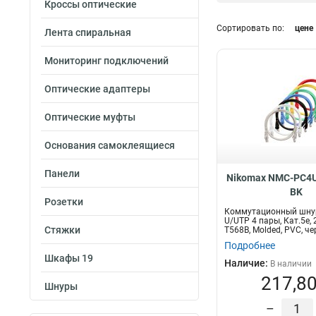
Кроссы оптические
500м
12
Сортировать по:
цене
05м
Лента спиральная
17
15м
Тип кабеля
18
Мониторинг подключений
2м
19
UTP
1
3м
22
SF/UTP
1
Оптические адаптеры
5м
21
F/FTP
2
1м
Оптические муфты
28
F/UTP
34
305м
55
S/FTP
36
Основания самоклеящиеся
30м
1
U/UTP
141
Диаметр проводн
20м
1
Панели
Nikomax NMC-PC4U
AWG
03м
1
BK
22AWG
50м
1
Розетки
3
Коммутационный шну
23AWG
100м
21
3
U/UTP 4 пары, Кат.5е,
Стяжки
T568B, Molded, PVC, чер
24AWG
42
Подробнее
26AWG
10
Шкафы 19
Наличие:
В наличии
217,80
Шнуры
–