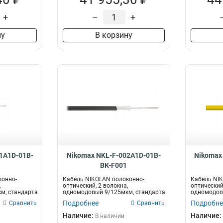
+
–
+
ну
В корзину
1A1D-01B-
Nikomax NKL-F-002A1D-01B-
Nikomax
BK-F001
конно-
Кабель NIKOLAN волоконно-
Кабель NI
,
оптический, 2 волокна,
оптический,
м, стандарта
одномодовый 9/125мкм, стандарта
одномодов
G.652.D & G...
G.652.D & G.
Подробнее
Подробне
Сравнить
Сравнить
Наличие:
Наличие:
В наличии