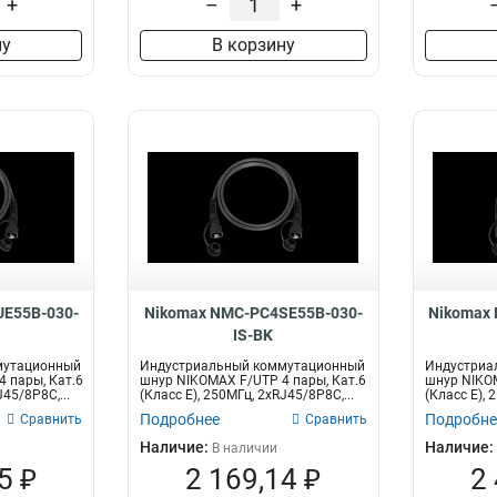
+
–
+
ну
В корзину
E55B-030-
Nikomax NMC-PC4SE55B-030-
Nikomax
IS-BK
мутационный
Индустриальный коммутационный
Индустриа
 пары, Кат.6
шнур NIKOMAX F/UTP 4 пары, Кат.6
шнур NIKOM
J45/8P8C,...
(Класс E), 250МГц, 2хRJ45/8P8C,...
(Класс E), 
Подробнее
Подробне
Сравнить
Сравнить
Наличие:
Наличие:
В наличии
5 ₽
2 169,14 ₽
2