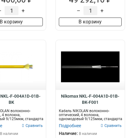
–
+
–
+
В корзину
В корзину
 NKL-F-004A1D-01B-
Nikomax NKL-F-004A1D-01B-
BK
BK-F001
KOLAN волоконно-
Кабель NIKOLAN волоконно-
 4 волокна,
оптический, 4 волокна,
ый 9/125мкм, стандарта
одномодовый 9/125мкм, стандарта
..
G.652.D & G...
е
Подробнее
Сравнить
Сравнить
Наличие:
В наличии
В наличии