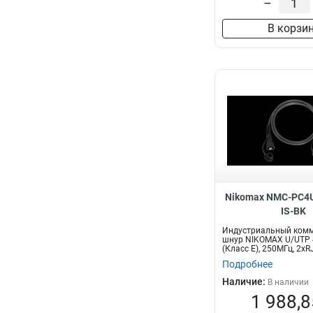
–
В корзи
Nikomax NMC-PC4U
IS-BK
Индустриальный ком
шнур NIKOMAX U/UTP 4
(Класс E), 250МГц, 2хR
Подробнее
Наличие:
В наличии
1 988,8