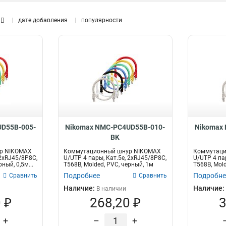
дате добавления
популярности
Доп
Тип оптического волокна
Интерфейс
рас
50/125мкм
Телефонный
43
1
9/125мкм
110-RJ12/6P6C
112
2
Ethernet
2
110-RJ45/8P8C
2
2хRJ45/8P8C
125
иков,
Высота
Коннекторы / полировка
D55B-005-
Nikomax NMC-PC4UD55B-010-
Nikomax
1U
FC/UPC16
1
1
BK
FC/UPC8
1
р NIKOMAX
Коммутационный шнур NIKOMAX
Коммутаци
SC/UPC-FC/UPC
1
 2хRJ45/8P8C,
U/UTP 4 пары, Кат.5е, 2хRJ45/8P8C,
U/UTP 4 па
ный, 0,5м...
T568B, Molded, PVC, черный, 1м
T568B, Mold
FC/UPC
2
Подробнее
Подробне
Сравнить
Сравнить
USOC
2
Наличие:
Наличие:
В наличии
LC/UPC-LC/UPC
5
 ₽
268,20 ₽
3
+
–
+