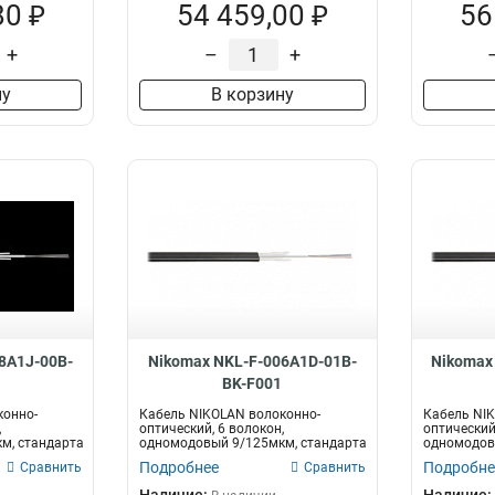
80 ₽
54 459,00 ₽
56
+
–
+
ну
В корзину
8A1J-00B-
Nikomax NKL-F-006A1D-01B-
Nikomax
BK-F001
конно-
Кабель NIKOLAN волоконно-
Кабель NI
,
оптический, 6 волокон,
оптический,
м, стандарта
одномодовый 9/125мкм, стандарта
одномодов
G.652.D & G...
G.652.D & G.
Подробнее
Подробне
Сравнить
Сравнить