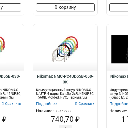
ну
В корзину
D55B-030-
Nikomax NMC-PC4UD55B-050-
Nikomax
BK
р NIKOMAX
Коммутационный шнур NIKOMAX
Индустриа
 2хRJ45/8P8C,
U/UTP 4 пары, Кат.5е, 2хRJ45/8P8C,
шнур NIKOM
ерный, 3м
T568B, Molded, PVC, черный, 5м
(Класс E), 
Подробнее
Подробне
Сравнить
Сравнить
Наличие:
Наличие:
В наличии
 ₽
740,70 ₽
1