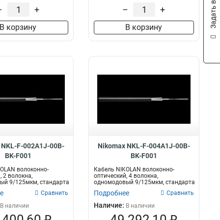
Задать вопрос
–
+
–
+
В корзину
В корзину
 NKL-F-002A1J-00B-
Nikomax NKL-F-004A1J-00B-
BK-F001
BK-F001
KOLAN волоконно-
Кабель NIKOLAN волоконно-
 2 волокна,
оптический, 4 волокна,
ый 9/125мкм, стандарта
одномодовый 9/125мкм, стандарта
..
G.652.D & G...
е
Подробнее
Сравнить
Сравнить
Наличие:
В наличии
В наличии
 400,60 ₽
49 292,10 ₽