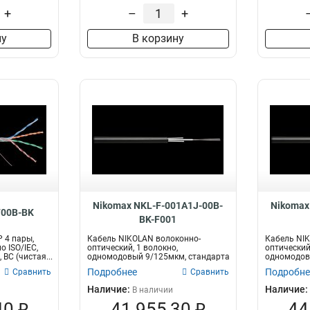
+
–
+
ну
В корзину
Nikomax NKL-F-001A1J-00B-
Nikomax
700B-BK
BK-F001
 4 пары,
Кабель NIKOLAN волоконно-
Кабель NI
по ISO/IEC,
оптический, 1 волокно,
оптический,
BC (чистая...
одномодовый 9/125мкм, стандарта
одномодов
G.652.D & G...
G.652.D & G.
Подробнее
Подробне
Сравнить
Сравнить
Наличие:
Наличие:
В наличии
40 ₽
41 955,30 ₽
44