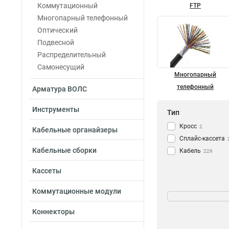
Коммутационный
FTP
Многопарный телефонный
Оптический
Подвесной
Распределительный
Самонесущий
Многопарный
телефонный
Арматура ВОЛС
Инструменты
Тип
Кросс
2
Кабельные органайзеры
Сплайс-кассета
Кабельные сборки
Кабель
229
Кассеты
Длина
Коммутационные модули
2км
12
Коннекторы
10м
10
75м
10