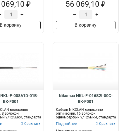
 069,10 ₽
56 069,10 ₽
–
+
–
+
В корзину
В корзину
 NKL-F-008A1D-01B-
Nikomax NKL-F-016S2I-00C-
BK-F001
BK-F001
KOLAN волоконно-
Кабель NIKOLAN волоконно-
 8 волокон,
оптический, 16 волокон,
ый 9/125мкм, стандарта
одномодовый 9/125мкм, стандарта
..
OS2, внутренни...
е
Подробнее
Сравнить
Сравнить