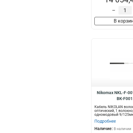
–
В корзи
Nikomax NKL-F-00
BK-F001
Кабель NIKOLAN воло
оптический, 1 волокно
одномодовый 9/125мк
G.652.D & G...
Подробнее
Наличие:
В наличии