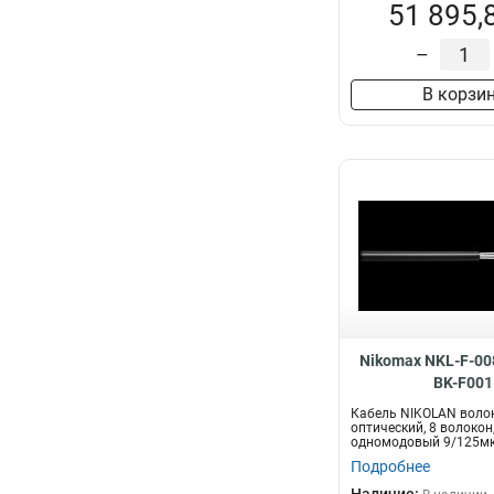
51 895,
–
В корзи
Nikomax NKL-F-00
BK-F001
Кабель NIKOLAN воло
оптический, 8 волокон
одномодовый 9/125мк
G.652.D & G...
Подробнее