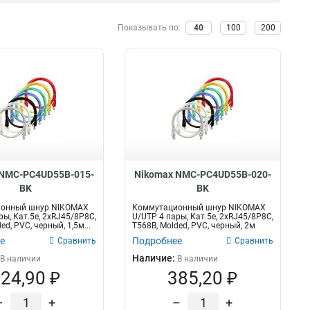
Синий
10
500МГц
ОМ2
4
5
Желтый
Показывать по:
40
100
200
22
16МГц
OS2
7
26
Оранжевый
26
устимое
100МГц
ОМ3
Кол-во волокон
51
2
тягивающее усилие
Серый
111
250МГц
ОМ4
23
12
6
2
Салатовый
1
1кН
OM3
1
12
12
24
17кН
OM2
2
12
8
25
14кН
2
24
27
05кН
10
16
28
27кН
8
2
32
4кН
8
1
49
 NMC-PC4UD55B-015-
Nikomax NMC-PC4UD55B-020-
13кН
8
4
220
BK
BK
7кН
8
онный шнур NIKOMAX
Коммутационный шнур NIKOMAX
6кН
8
ры, Кат.5е, 2хRJ45/8P8C,
U/UTP 4 пары, Кат.5е, 2хRJ45/8P8C,
ed, PVC, черный, 1,5м...
T568B, Molded, PVC, черный, 2м
15кН
8
е
Подробнее
Сравнить
Сравнить
Наличие:
В наличии
В наличии
24,90 ₽
385,20 ₽
–
+
–
+