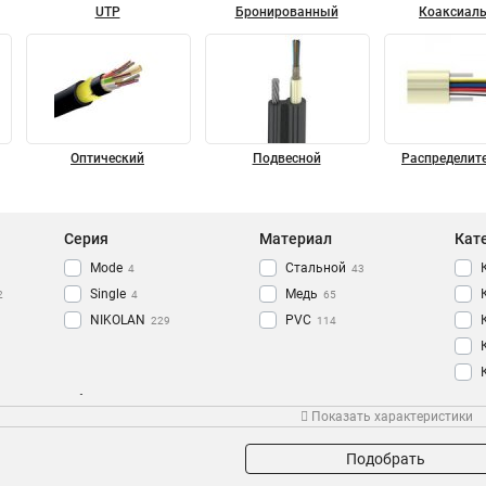
UTP
Бронированный
Коаксиал
Оптический
Подвесной
Распределит
Серия
Материал
Кат
Mode
Стальной
4
43
Single
Медь
2
4
65
NIKOLAN
PVC
229
114
Оболочка
Степень защиты
Про
Показать характеристики
PUR
IP67
6
6
PE
73
Подобрать
LSZH
175