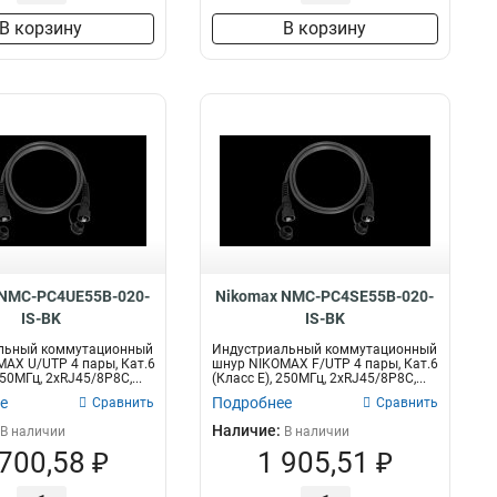
В корзину
В корзину
 NMC-PC4UE55B-020-
Nikomax NMC-PC4SE55B-020-
IS-BK
IS-BK
льный коммутационный
Индустриальный коммутационный
AX U/UTP 4 пары, Кат.6
шнур NIKOMAX F/UTP 4 пары, Кат.6
250МГц, 2хRJ45/8P8C,...
(Класс E), 250МГц, 2хRJ45/8P8C,...
е
Подробнее
Сравнить
Сравнить
Наличие:
В наличии
В наличии
 700,58 ₽
1 905,51 ₽