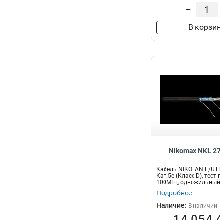
–
В корзи
Nikomax NKL 2
Кабель NIKOLAN F/UTP
Кат.5e (Класс D), тест 
100МГц, одножильный, 
Подробнее
Наличие:
В наличии
14 054,