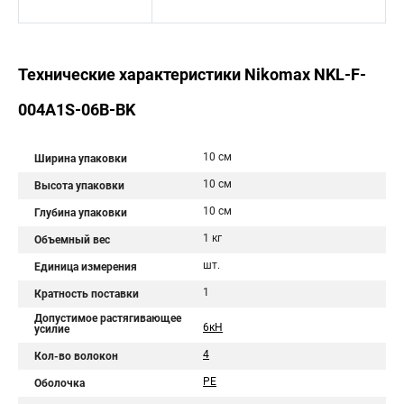
Технические характеристики Nikomax NKL-F-
004A1S-06B-BK
10 см
Ширина упаковки
10 см
Высота упаковки
10 см
Глубина упаковки
1 кг
Объемный вес
шт.
Единица измерения
1
Кратность поставки
Допустимое растягивающее
6кН
усилие
4
Кол-во волокон
PE
Оболочка