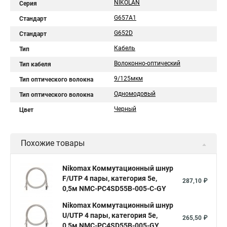
NIKOLAN
Серия
G657A1
Стандарт
G652D
Стандарт
Кабель
Тип
Волоконно-оптический
Тип кабеля
9/125мкм
Тип оптического волокна
Одномодовый
Тип оптического волокна
Черный
Цвет
Похожие товары
Nikomax Коммутационный шнур
F/UTP 4 пары, категория 5е,
287,10 ₽
0,5м NMC-PC4SD55B-005-C-GY
Nikomax Коммутационный шнур
U/UTP 4 пары, категория 5е,
265,50 ₽
0,5м NMC-PC4SD55B-005-GY