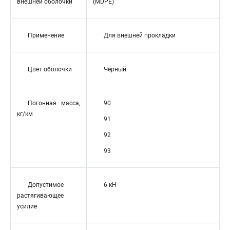
внешней оболочки
(MDPE)
Применение
Для внешней прокладки
Цвет оболочки
Черный
Погонная масса,
90
кг/км
91
92
93
Допустимое
6 кН
растягивающее
усилие