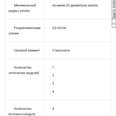
Задать вопрос
Минимальный
не менее 20 диаметров кабеля
радиус изгиба
Раздавливающее
0,3 кН/см
усилие
Силовой элемент
Стеклонити
Количество
1
оптических модулей
2
3
4
Количество
4
волокон в модуле