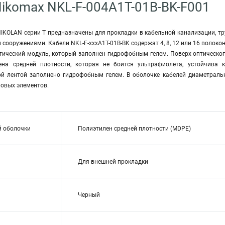
ikomax NKL-F-004A1T-01B-BK-F001
IKOLAN серии Т предназначены для прокладки в кабельной канализации, труба
 сооружениями. Кабели NKL-F-xxxA1T-01B-BK содержат 4, 8, 12 или 16 волокон
тический модуль, который заполнен гидрофобным гелем. Поверх оптическо
ена средней плотности, которая не боится ультрафиолета, устойчива
й лентой заполнено гидрофобным гелем. В оболочке кабелей диаметраль
овых элементов.
й оболочки
Полиэтилен средней плотности (MDPE)
Для внешней прокладки
Черный