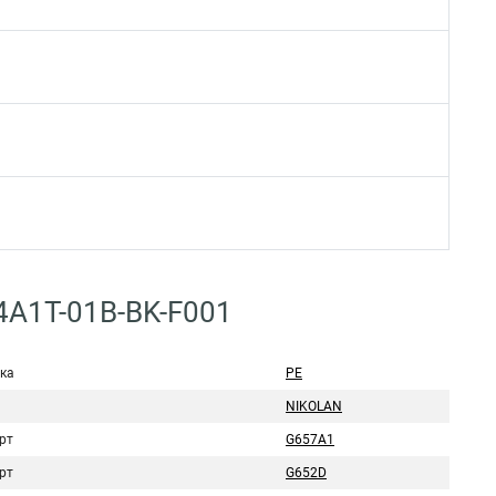
4A1T-01B-BK-F001
ка
PE
NIKOLAN
рт
G657A1
рт
G652D