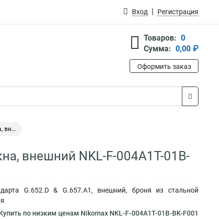
Вход
Регистрация
Товаров:
0
Сумма:
0,00 ₽
Оформить заказ
 вн...
на, внешний NKL-F-004A1T-01B-
дарта G.652.D & G.657.A1, внешний, броня из стальной
ая
Купить по низким ценам Nikomax NKL-F-004A1T-01B-BK-F001