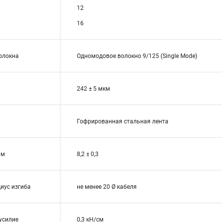
12
16
волокна
Одномодовое волокно 9/125 (Single Mode)
242 ± 5 мкм
Гофрированная стальная лента
мм
8,2 ± 0,3
иус изгиба
не менее 20 Ø кабеля
усилие
0,3 кН/см