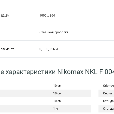
 (ДхВ)
1000 х 864
Стальная проволка
 элемента
0,9 ± 0,05 мм
е характеристики Nikomax NKL-F-00
10 см
Оболоч
10 см
Серия
10 см
Станда
1 кг
Станда