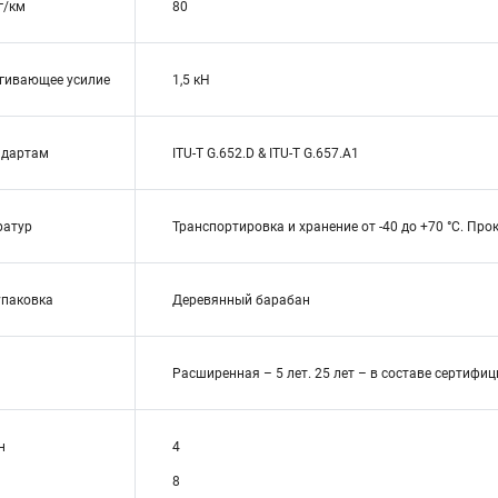
г/км
80
гивающее усилие
1,5 кН
ндартам
ITU-T G.652.D & ITU-T G.657.A1
ратур
Транспортировка и хранение от -40 до +70 °C. Прок
упаковка
Деревянный барабан
Расширенная – 5 лет. 25 лет – в составе сертиф
н
4
8