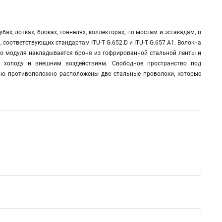
х, лотках, блоках, тоннелях, коллекторах, по мостам и эстакадам, в
, соответствующих стандартам ITU-T G.652.D и ITU-T G.657.A1. Волокна
го модуля накладывается броня из гофрированной стальной ленты и
 к холоду и внешним воздействиям. Свободное пространство под
но противоположно расположены две стальные проволоки, которые