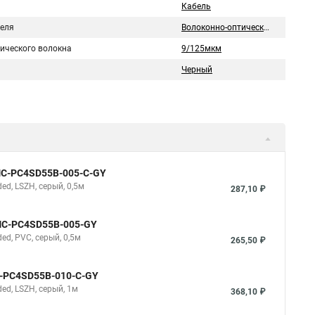
Кабель
беля
Волоконно-оптический
тического волокна
9/125мкм
Черный
NMC-PC4SD55B-005-C-GY
d, LSZH, серый, 0,5м
287,10 ₽
NMC-PC4SD55B-005-GY
d, PVC, серый, 0,5м
265,50 ₽
C-PC4SD55B-010-C-GY
d, LSZH, серый, 1м
368,10 ₽