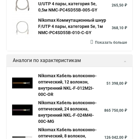
U/UTP 4 пары, категория 5е,
265,50 ₽
0,5м NMC-PC4SD55B-005-GY
Nikomax Коммутационный шнур
F/UTP 4 пары, категория 5е, 1м
368,10 ₽
NMC-PC4SD55B-010-C-GY
Показать больше
Аналоги по характеристикам
Nikomax Кабель волоконно-
оптический, 12 волокон,
51 398,00 ₽
внутренний NKL-F-012M2I-
00C-OR
Nikomax Кабель волоконно-
оптический, 24 волокна,
865 750,00 ₽
внутренний NKL-F-024M4I-
00C-MG
Nikomax Кабель волоконно-
оптический, 8 волокон,
126 042,00 ₽