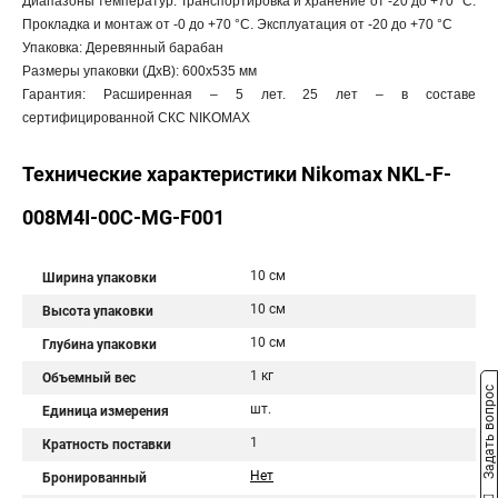
Диапазоны температур: Транспортировка и хранение от -20 до +70 °C.
Прокладка и монтаж от -0 до +70 °C. Эксплуатация от -20 до +70 °C
Упаковка: Деревянный барабан
Размеры упаковки (ДхВ): 600x535 мм
Гарантия: Расширенная – 5 лет. 25 лет – в составе
сертифицированной СКС NIKOMAX
Технические характеристики Nikomax NKL-F-
008M4I-00C-MG-F001
10 см
Ширина упаковки
10 см
Высота упаковки
10 см
Глубина упаковки
1 кг
Объемный вес
Задать вопрос
шт.
Единица измерения
1
Кратность поставки
Нет
Бронированный