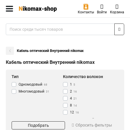
Контакты
Войти
Корзина
Кабель оптический Внутренний nikomax
Кабель оптический Внутренний nikomax
Тип
Количество волокон
Одномодовый
1
68
5
Многомодовый
2
31
16
4
21
8
14
12
16
16
Прокладка
Бронированный
17
Сбросить фильтры
Подобрать
24
10
Внешний
Да
35
17