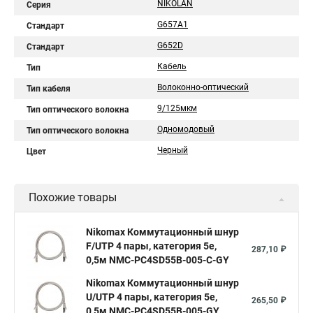
NIKOLAN
Серия
G657A1
Стандарт
G652D
Стандарт
Кабель
Тип
Волоконно-оптический
Тип кабеля
9/125мкм
Тип оптического волокна
Одномодовый
Тип оптического волокна
Черный
Цвет
Похожие товары
Nikomax Коммутационный шнур
F/UTP 4 пары, категория 5е,
287,10 ₽
0,5м NMC-PC4SD55B-005-C-GY
Nikomax Коммутационный шнур
U/UTP 4 пары, категория 5е,
265,50 ₽
0,5м NMC-PC4SD55B-005-GY