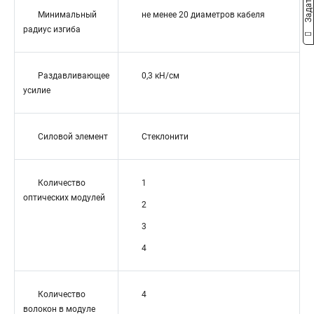
Минимальный
не менее 20 диаметров кабеля
радиус изгиба
Раздавливающее
0,3 кН/см
усилие
Силовой элемент
Стеклонити
Количество
1
оптических модулей
2
3
4
Количество
4
волокон в модуле