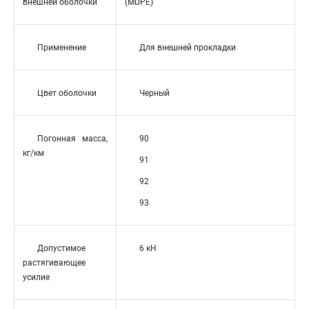
внешней оболочки
(MDPE)
Применение
Для внешней прокладки
Цвет оболочки
Черный
Погонная масса,
90
кг/км
91
92
93
Допустимое
6 кН
растягивающее
усилие