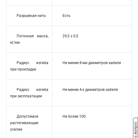
Разрывная нить
Есть
Погонная масса,
29,3 ± 0,5
кг/км
Радиус изгиба
Не менее 8-ми диаметров кабеля
при прокладке
Радиус изгиба
Не менее 4-х диаметров кабеля
при эксплуатации
Допустимое
Не более 100
растягивающее
Задать вопрос
усилие