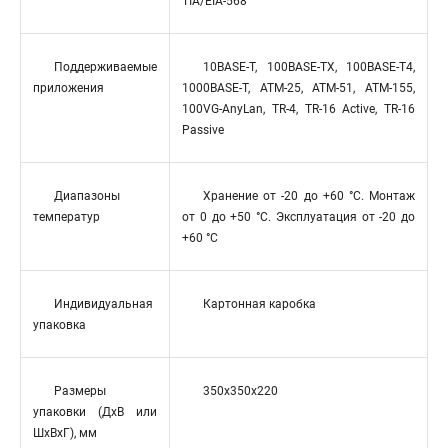
TIA/EIA-568
Поддерживаемые
10BASE-T, 100BASE-TX, 100BASE-T4,
приложения
1000BASE-T, ATM-25, ATM-51, ATM-155,
100VG-AnyLan, TR-4, TR-16 Active, TR-16
Passive
Диапазоны
Хранение от -20 до +60 °C. Монтаж
температур
от 0 до +50 °C. Эксплуатация от -20 до
+60 °C
Индивидуальная
Картонная каробка
упаковка
Размеры
350x350x220
упаковки (ДхВ или
ШхВхГ), мм