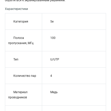
обратиться к экранированным решениям.
Характеристики
Категория
5e
Полоса
100
пропускания, МГц
Тип
U/UTP
Количество пар
4
Материал
Медь
проводников