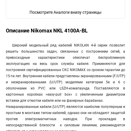
Посмотрите Аналоги внизу страницы
Описание Nikomax NKL 4100A-BL
Широкий модельный ряд кабелей NIKOLAN 4-й серии позволит
решить большинство задач, связанных с построением сетей, а
превосходные характеристики обеспечат беспроблемную
эксплуатацию на весь срок службы кабеля. Применяются для
построения сертифицированных СКС NIKOMAX со сроком гарантии до
15-ти лет. Внутренние кабели представлены экранированными (F/UTP)
и неэкранированными (U/UTP) моделями категории 5е и 6 с
оболочками из PVC или LSZH-комапаунда. Поставляются в
картонных коробках «easy-pull box» с увеличенным диаметром
вставки для отмотки кабеля или на фанерных барабанах.
Неэкранированные кабели (U/UTP) являются наиболее популярным и
простым в монтаже типом кабелей, однако они не обладают защитой
против электромагнитных наводок. При прокладке в
непосредственной близости к силовым линиями, рекомендуется