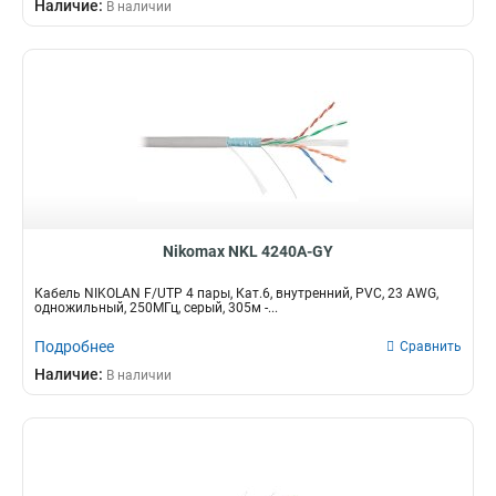
Наличие:
В наличии
26AWG
10
16
28
2
Высота
Коннекторы / полировка
32
1
49
1U
FC/UPC16
1
1
4
220
FC/UPC8
1
SC/UPC-FC/UPC
1
FC/UPC
2
USOC
2
LC/UPC-LC/UPC
5
Nikomax NKL 4240A-GY
Кабель NIKOLAN F/UTP 4 пары, Кат.6, внутренний, PVC, 23 AWG,
одножильный, 250МГц, серый, 305м -...
Подробнее
Сравнить
Наличие:
В наличии