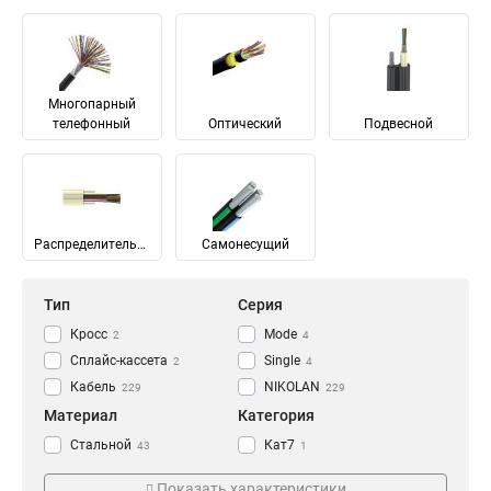
Многопарный
телефонный
Оптический
Подвесной
Распределительный
Самонесущий
Тип
Серия
Кросс
Mode
2
4
Сплайс-кассета
Single
2
4
Кабель
NIKOLAN
229
229
Материал
Категория
Стальной
Кат7
43
1
Медь
Кат7а
65
1
Показать характеристики