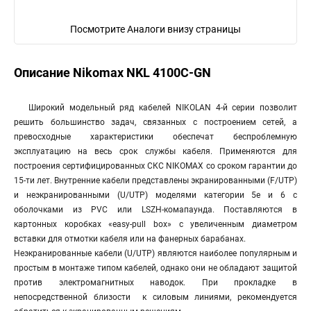
Посмотрите Аналоги внизу страницы
Описание Nikomax NKL 4100C-GN
Широкий модельный ряд кабелей NIKOLAN 4-й серии позволит
решить большинство задач, связанных с построением сетей, а
превосходные характеристики обеспечат беспроблемную
эксплуатацию на весь срок службы кабеля. Применяются для
построения сертифицированных СКС NIKOMAX со сроком гарантии до
15-ти лет. Внутренние кабели представлены экранированными (F/UTP)
и неэкранированными (U/UTP) моделями категории 5е и 6 с
оболочками из PVC или LSZH-комапаунда. Поставляются в
картонных коробках «easy-pull box» с увеличенным диаметром
вставки для отмотки кабеля или на фанерных барабанах.
Неэкранированные кабели (U/UTP) являются наиболее популярным и
простым в монтаже типом кабелей, однако они не обладают защитой
против электромагнитных наводок. При прокладке в
непосредственной близости к силовым линиями, рекомендуется