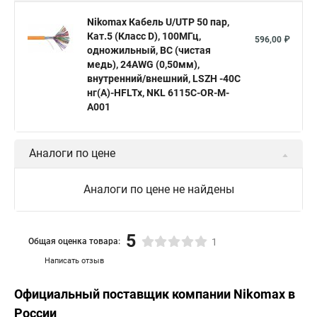
Nikomax Кабель U/UTP 50 пар,
Кат.5 (Класс D), 100МГц,
596,00 ₽
одножильный, BC (чистая
медь), 24AWG (0,50мм),
внутренний/внешний, LSZH -40C
нг(А)-HFLTx, NKL 6115C-OR-M-
A001
Аналоги по цене
Аналоги по цене не найдены
5
Общая оценка товара:
1
Написать отзыв
Официальный поставщик компании
Nikomax
в
России