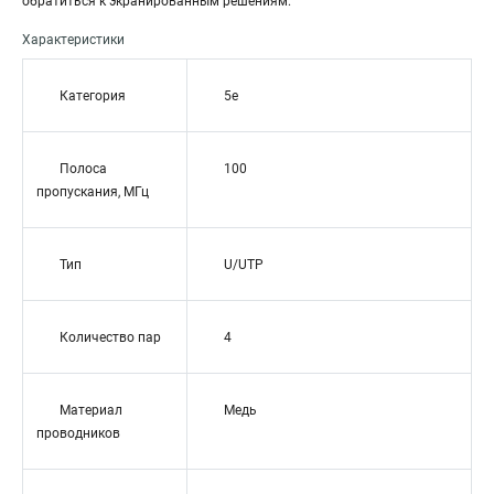
обратиться к экранированным решениям.
Характеристики
Категория
5e
Полоса
100
пропускания, МГц
Тип
U/UTP
Количество пар
4
Материал
Медь
проводников