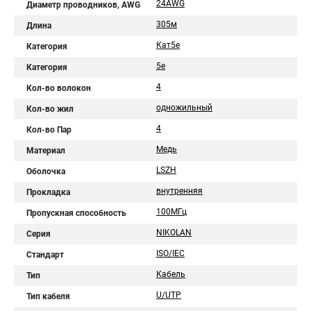
24AWG
Диаметр проводников, AWG
305м
Длина
Кат5e
Категория
5e
Категория
4
Кол-во волокон
одножильный
Кол-во жил
4
Кол-во Пар
Медь
Материал
LSZH
Оболочка
внутренняя
Прокладка
100МГц
Пропускная способность
NIKOLAN
Серия
ISO/IEC
Стандарт
Кабель
Тип
U/UTP
Тип кабеля