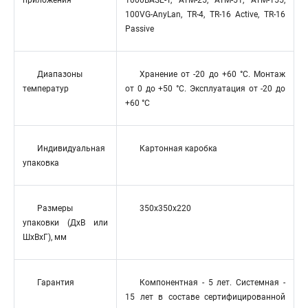
приложения
1000BASE-T, ATM-25, ATM-51, ATM-155,
100VG-AnyLan, TR-4, TR-16 Active, TR-16
Passive
Диапазоны
Хранение от -20 до +60 °C. Монтаж
температур
от 0 до +50 °C. Эксплуатация от -20 до
+60 °C
Индивидуальная
Картонная каробка
упаковка
Размеры
350x350x220
упаковки (ДхВ или
ШхВхГ), мм
Гарантия
Компонентная - 5 лет. Системная -
15 лет в составе сертифицированной