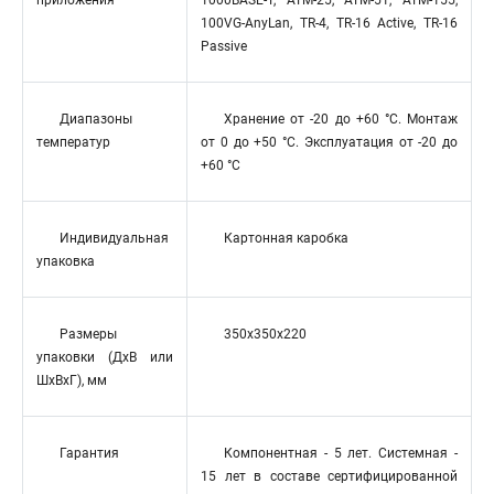
приложения
1000BASE-T, ATM-25, ATM-51, ATM-155,
100VG-AnyLan, TR-4, TR-16 Active, TR-16
Passive
Диапазоны
Хранение от -20 до +60 °C. Монтаж
температур
от 0 до +50 °C. Эксплуатация от -20 до
+60 °C
Индивидуальная
Картонная каробка
упаковка
Размеры
350x350x220
упаковки (ДхВ или
ШхВхГ), мм
Гарантия
Компонентная - 5 лет. Системная -
15 лет в составе сертифицированной