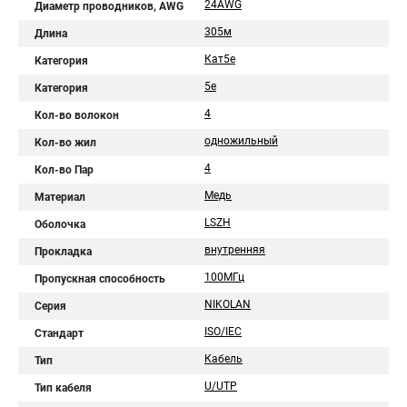
24AWG
Диаметр проводников, AWG
305м
Длина
Кат5e
Категория
5e
Категория
4
Кол-во волокон
одножильный
Кол-во жил
4
Кол-во Пар
Медь
Материал
LSZH
Оболочка
внутренняя
Прокладка
100МГц
Пропускная способность
NIKOLAN
Серия
ISO/IEC
Стандарт
Кабель
Тип
U/UTP
Тип кабеля