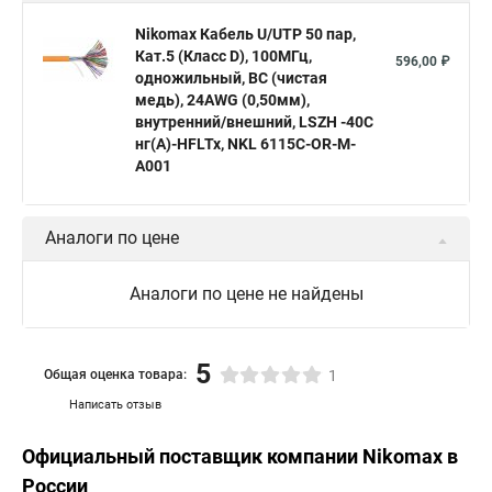
Nikomax Кабель U/UTP 50 пар,
Кат.5 (Класс D), 100МГц,
596,00 ₽
одножильный, BC (чистая
медь), 24AWG (0,50мм),
внутренний/внешний, LSZH -40C
нг(А)-HFLTx, NKL 6115C-OR-M-
A001
Аналоги по цене
Аналоги по цене не найдены
5
Общая оценка товара:
1
Написать отзыв
Официальный поставщик компании
Nikomax
в
России