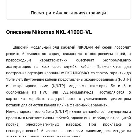
Посмотрите Аналоги внизу страницы
Описание Nikomax NKL 4100C-VL
Широкий модельный ряд кабелей NIKOLAN 4-й серии позволит
решить большинство задач, связанных с построением сетей, а
превосходные характеристики обеспечат беспроблемную
эксплуатацию на весь срок службы кабеля. Применяются для
построения сертифицированных СКС NIKOMAX со сроком гарантии до
15-ти лет. Внутренние кабели представлены экранированными (F/UTP)
и неэкранированными (U/UTP) моделями категории 5е и 6 с
оболочками из PVC или LSZH-комапаунда. Поставляются в
картонных коробках «easy-pull box» с увеличенным диаметром
вставки для отмотки кабеля или на фанерных барабанах.
Неэкранированные кабели (U/UTP) являются наиболее популярным и
простым в монтаже типом кабелей, однако они не обладают защитой
против электромагнитных наводок. При прокладке в
непосредственной близости к силовым линиями, рекомендуется