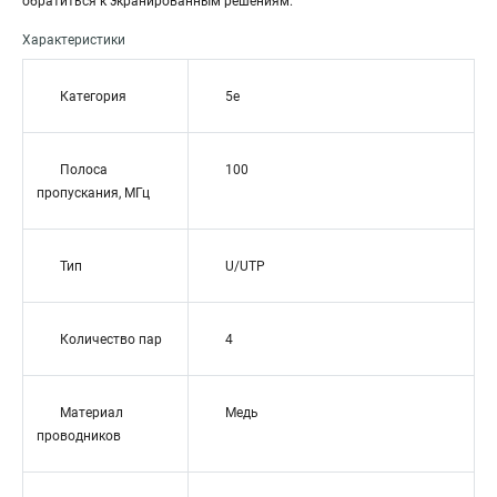
обратиться к экранированным решениям.
Характеристики
Категория
5e
Полоса
100
пропускания, МГц
Тип
U/UTP
Количество пар
4
Материал
Медь
проводников