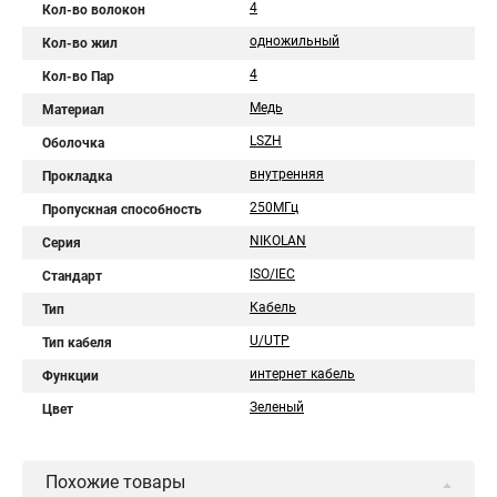
4
Кол-во волокон
одножильный
Кол-во жил
4
Кол-во Пар
Медь
Материал
LSZH
Оболочка
внутренняя
Прокладка
250МГц
Пропускная способность
NIKOLAN
Серия
ISO/IEC
Стандарт
Кабель
Тип
U/UTP
Тип кабеля
интернет кабель
Функции
Зеленый
Цвет
Похожие товары