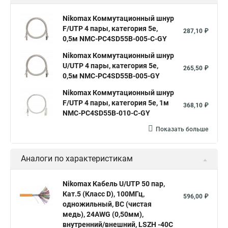
Nikomax Коммутационный шнур
F/UTP 4 пары, категория 5е,
287,10 ₽
0,5м NMC-PC4SD55B-005-C-GY
Nikomax Коммутационный шнур
U/UTP 4 пары, категория 5е,
265,50 ₽
0,5м NMC-PC4SD55B-005-GY
Nikomax Коммутационный шнур
F/UTP 4 пары, категория 5е, 1м
368,10 ₽
NMC-PC4SD55B-010-C-GY
Показать больше
Аналоги по характеристикам
Nikomax Кабель U/UTP 50 пар,
Кат.5 (Класс D), 100МГц,
596,00 ₽
одножильный, BC (чистая
медь), 24AWG (0,50мм),
внутренний/внешний, LSZH -40C