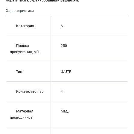
обратиться к экранированным решениям.
Характеристики
Категория
6
Полоса
250
пропускания, МГц
Тип
U/UTP
Количество пар
4
Материал
Медь
проводников