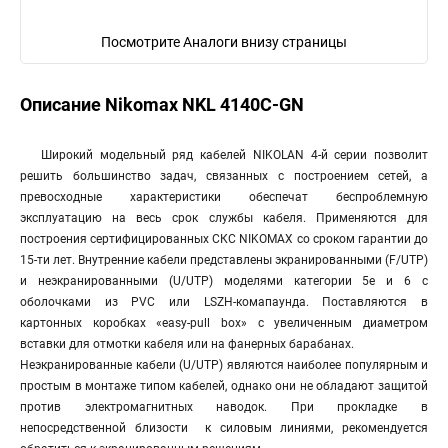
Посмотрите Аналоги внизу страницы
Описание Nikomax NKL 4140C-GN
Широкий модельный ряд кабелей NIKOLAN 4-й серии позволит
решить большинство задач, связанных с построением сетей, а
превосходные характеристики обеспечат беспроблемную
эксплуатацию на весь срок службы кабеля. Применяются для
построения сертифицированных СКС NIKOMAX со сроком гарантии до
15-ти лет. Внутренние кабели представлены экранированными (F/UTP)
и неэкранированными (U/UTP) моделями категории 5е и 6 с
оболочками из PVC или LSZH-комапаунда. Поставляются в
картонных коробках «easy-pull box» с увеличенным диаметром
вставки для отмотки кабеля или на фанерных барабанах.
Неэкранированные кабели (U/UTP) являются наиболее популярным и
простым в монтаже типом кабелей, однако они не обладают защитой
против электромагнитных наводок. При прокладке в
непосредственной близости к силовым линиями, рекомендуется