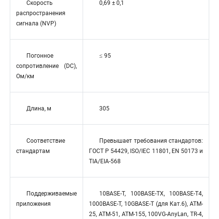
Скорость
0,69 ± 0,1
распространения
сигнала (NVP)
Погонное
≤ 95
сопротивление (DC),
Ом/км
Длина, м
305
Соответствие
Превышает требования стандартов:
стандартам
ГОСТ Р 54429, ISO/IEC 11801, EN 50173 и
TIA/EIA-568
Поддерживаемые
10BASE-T, 100BASE-TX, 100BASE-T4,
приложения
1000BASE-T, 10GBASE-T (для Кат.6), ATM-
25, ATM-51, ATM-155, 100VG-AnyLan, TR-4,