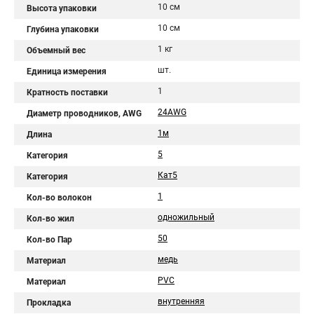
10 см
Высота упаковки
10 см
Глубина упаковки
1 кг
Объемный вес
шт.
Единица измерения
1
Кратность поставки
24AWG
Диаметр проводников, AWG
1м
Длина
5
Категория
Кат5
Категория
1
Кол-во волокон
одножильный
Кол-во жил
50
Кол-во Пар
медь
Материал
PVC
Материал
внутренняя
Прокладка