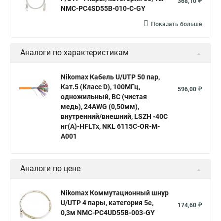
368,10 ₽
NMC-PC4SD55B-010-C-GY
Показать больше
Аналоги по характеристикам
Nikomax Кабель U/UTP 50 пар,
Кат.5 (Класс D), 100МГц,
596,00 ₽
одножильный, BC (чистая
медь), 24AWG (0,50мм),
внутренний/внешний, LSZH -40C
нг(А)-HFLTx, NKL 6115C-OR-M-
A001
Аналоги по цене
Nikomax Коммутационный шнур
U/UTP 4 пары, категория 5е,
174,60 ₽
0,3м NMC-PC4UD55B-003-GY