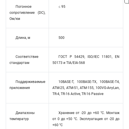
Погонное
≤ 95
сопротивление (DC),
Ом/км
Длина, м
500
Соответствие
ГОСТ Р 54429, ISO/IEC 11801, EN
стандартам
50173 и TIA/EIA-568
Поддерживаемые
10BASE-T, 100BASE-TX, 100BASE-T4,
приложения
ATM-25, ATM-51, ATM-155, 100VG-AnyLan,
TR-4, TR-16 Active, TR-16 Passive
Диапазоны
Хранение от -20 до +60 °C. Монтаж
температур
от 0 до +50 °C. Эксплуатация от -20 до
+60 °C