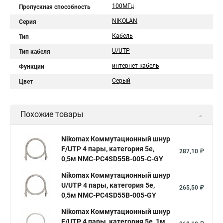
100МГц
Пропускная способность
NIKOLAN
Серия
Кабель
Тип
U/UTP
Тип кабеля
интернет кабель
Функции
Серый
Цвет
Похожие товары
Nikomax Коммутационный шнур
F/UTP 4 пары, категория 5е,
287,10 ₽
0,5м NMC-PC4SD55B-005-C-GY
Nikomax Коммутационный шнур
U/UTP 4 пары, категория 5е,
265,50 ₽
0,5м NMC-PC4SD55B-005-GY
Nikomax Коммутационный шнур
F/UTP 4 пары, категория 5е, 1м