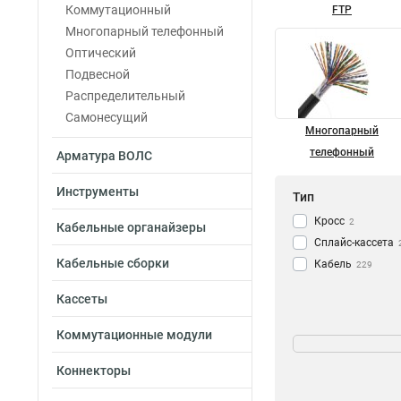
Коммутационный
FTP
Многопарный телефонный
Оптический
Подвесной
Распределительный
Самонесущий
Многопарный
телефонный
Арматура ВОЛС
Инструменты
Тип
Кросс
2
Кабельные органайзеры
Сплайс-кассета
Кабельные сборки
Кабель
229
Кассеты
Длина
Коммутационные модули
2км
12
Коннекторы
10м
10
75м
10