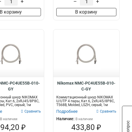
–
+
–
+
В корзину
В корзину
 NMC-PC4UE55B-010-
Nikomax NMC-PC4UE55B-010-
GY
C-GY
онный шнур NIKOMAX
Коммутационный шнур NIKOMAX
ры, Кат.6, 2хRJ45/8P8C,
U/UTP 4 пары, Кат.6, 2хRJ45/8P8C,
ed, PVC, серый, 1м
T568B, Molded, LSZH, серый, 1м
е
Подробнее
Сравнить
Сравнить
Наличие:
В наличии
В наличии
94,20 ₽
433,80 ₽