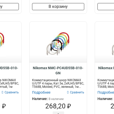
ну
В корзину
D55B-010-
Nikomax NMC-PC4UD55B-010-
Nikomax
GN
р NIKOMAX
Коммутационный шнур NIKOMAX
Коммутаци
 2хRJ45/8P8C,
U/UTP 4 пары, Кат.5е, 2хRJ45/8P8C,
U/UTP 4 па
елтый, 1м
T568B, Molded, PVC, зеленый, 1м...
T568B, Mold
Подробнее
Подробне
Сравнить
Сравнить
Наличие:
Наличие:
В наличии
 ₽
268,20 ₽
2