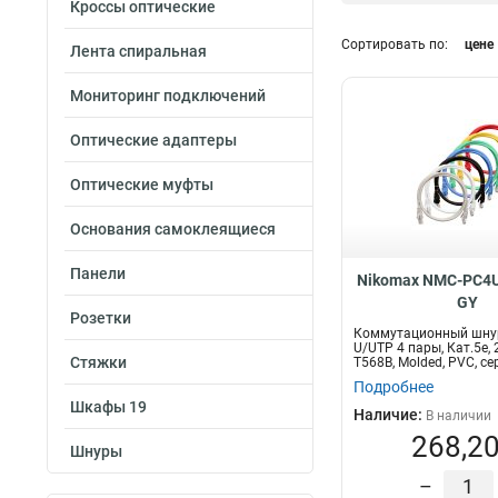
Кроссы оптические
500м
12
Сортировать по:
цене
05м
Лента спиральная
17
15м
Тип кабеля
18
Мониторинг подключений
2м
19
UTP
1
3м
22
SF/UTP
1
Оптические адаптеры
5м
21
F/FTP
2
1м
Оптические муфты
28
F/UTP
34
305м
55
S/FTP
36
Основания самоклеящиеся
30м
1
U/UTP
141
Диаметр проводн
20м
1
Панели
Nikomax NMC-PC4U
AWG
03м
1
GY
22AWG
50м
1
Розетки
3
Коммутационный шну
23AWG
100м
21
3
U/UTP 4 пары, Кат.5е,
Стяжки
T568B, Molded, PVC, се
24AWG
42
Подробнее
26AWG
10
Шкафы 19
Наличие:
В наличии
268,20
Шнуры
–