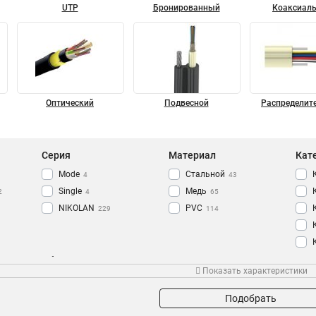
UTP
Бронированный
Коаксиал
Оптический
Подвесной
Распределит
Серия
Материал
Кат
Mode
Стальной
4
43
Single
Медь
2
4
65
NIKOLAN
PVC
229
114
Оболочка
Степень защиты
Про
Показать характеристики
PUR
IP67
6
6
PE
73
Подобрать
LSZH
175