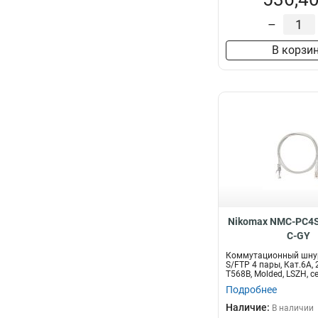
–
В корзи
Nikomax NMC-PC4S
C-GY
Коммутационный шну
S/FTP 4 пары, Кат.6A,
T568B, Molded, LSZH, с
Подробнее
Наличие:
В наличии