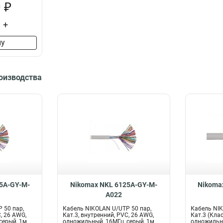
 ₽
+
ну
роизводства
5A-GY-M-
Nikomax NKL 6125A-GY-M-
Nikoma
A022
 50 пар,
Кабель NIKOLAN U/UTP 50 пар,
Кабель NIK
, 26 AWG,
Кат.3, внутренний, PVC, 26 AWG,
Кат.3 (Клас
серый, 1м
одножильный, 16МГц, серый, 1м
одножильны