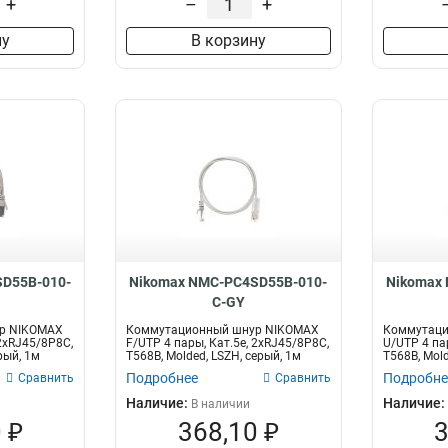
+
–
+
ну
В корзину
D55B-010-
Nikomax NMC-PC4SD55B-010-
Nikomax
C-GY
р NIKOMAX
Коммутационный шнур NIKOMAX
Коммутаци
 2хRJ45/8P8C,
F/UTP 4 пары, Кат.5е, 2хRJ45/8P8C,
U/UTP 4 па
рый, 1м
T568B, Molded, LSZH, серый, 1м
T568B, Mold
Подробнее
Подробне
Сравнить
Сравнить
Наличие:
Наличие:
В наличии
 ₽
368,10 ₽
3