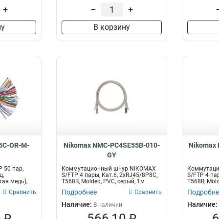
+
–
+
ну
В корзину
5C-OR-M-
Nikomax NMC-PC4SE55B-010-
Nikomax
GY
 50 пар,
Коммутационный шнур NIKOMAX
Коммутаци
ц,
S/FTP 4 пары, Кат.6, 2хRJ45/8P8C,
S/FTP 4 пар
тая медь),
T568B, Molded, PVC, серый, 1м
T568B, Mold
Подробнее
Подробне
Сравнить
Сравнить
Наличие:
Наличие:
В наличии
 ₽
566,10 ₽
6