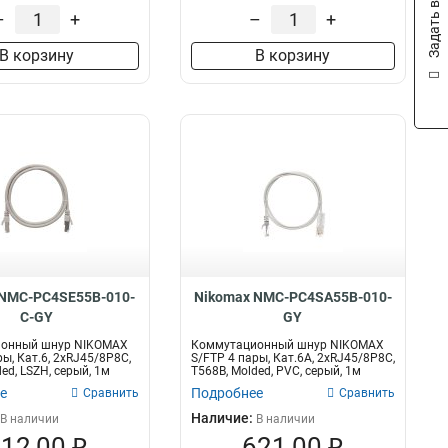
Задать вопрос
–
+
–
+
В корзину
В корзину
 NMC-PC4SE55B-010-
Nikomax NMC-PC4SA55B-010-
C-GY
GY
онный шнур NIKOMAX
Коммутационный шнур NIKOMAX
ы, Кат.6, 2хRJ45/8P8C,
S/FTP 4 пары, Кат.6A, 2хRJ45/8P8C,
ed, LSZH, серый, 1м
T568B, Molded, PVC, серый, 1м
е
Подробнее
Сравнить
Сравнить
Наличие:
В наличии
В наличии
12,00 ₽
621,00 ₽