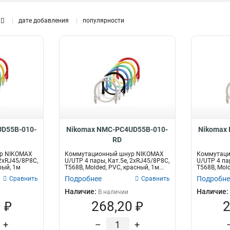
дате добавления
популярности
Доп
Тип оптического волокна
Интерфейс
рас
50/125мкм
Телефонный
43
1
9/125мкм
110-RJ12/6P6C
112
2
Ethernet
2
110-RJ45/8P8C
2
2хRJ45/8P8C
125
иков,
Высота
Коннекторы / полировка
D55B-010-
Nikomax NMC-PC4UD55B-010-
Nikomax
1U
FC/UPC16
1
1
RD
FC/UPC8
1
р NIKOMAX
Коммутационный шнур NIKOMAX
Коммутаци
SC/UPC-FC/UPC
1
 2хRJ45/8P8C,
U/UTP 4 пары, Кат.5е, 2хRJ45/8P8C,
U/UTP 4 па
рый, 1м
T568B, Molded, PVC, красный, 1м...
T568B, Mold
FC/UPC
2
Подробнее
Подробне
Сравнить
Сравнить
USOC
2
Наличие:
Наличие:
В наличии
LC/UPC-LC/UPC
5
 ₽
268,20 ₽
2
+
–
+