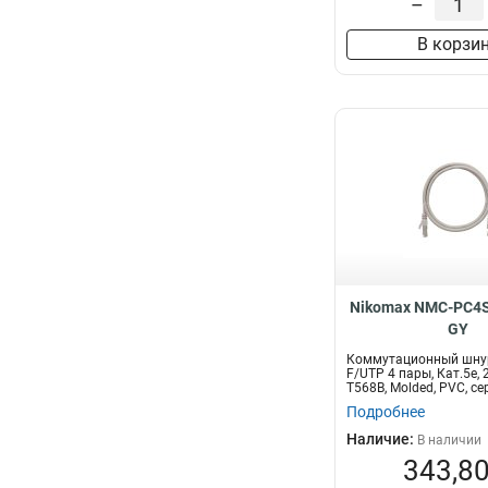
–
В корзи
Nikomax NMC-PC4S
GY
Коммутационный шну
F/UTP 4 пары, Кат.5е,
T568B, Molded, PVC, се
Подробнее
Наличие:
В наличии
343,80