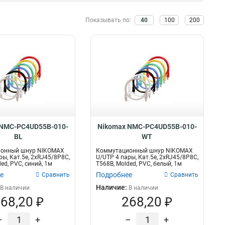
Синий
10
500МГц
ОМ2
4
5
Желтый
Показывать по:
40
100
200
22
16МГц
OS2
7
26
Оранжевый
26
устимое
100МГц
ОМ3
Кол-во волокон
51
2
тягивающее усилие
Серый
111
250МГц
ОМ4
23
12
6
2
Салатовый
1
1кН
OM3
1
12
12
24
17кН
OM2
2
12
8
25
14кН
2
24
27
05кН
10
16
28
27кН
8
2
32
4кН
8
1
49
 NMC-PC4UD55B-010-
Nikomax NMC-PC4UD55B-010-
13кН
8
4
220
BL
WT
7кН
8
онный шнур NIKOMAX
Коммутационный шнур NIKOMAX
6кН
8
ры, Кат.5е, 2хRJ45/8P8C,
U/UTP 4 пары, Кат.5е, 2хRJ45/8P8C,
ed, PVC, синий, 1м
T568B, Molded, PVC, белый, 1м
15кН
8
е
Подробнее
Сравнить
Сравнить
Наличие:
В наличии
В наличии
68,20 ₽
268,20 ₽
–
+
–
+