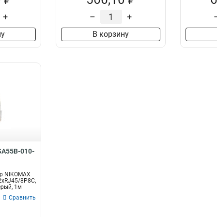
+
–
+
ну
В корзину
A55B-010-
р NIKOMAX
 2хRJ45/8P8C,
ерый, 1м
Сравнить