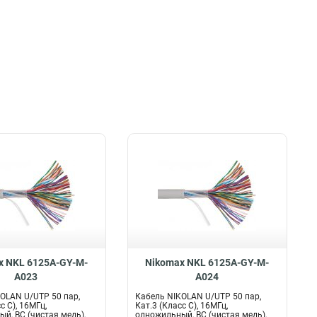
x NKL 6125A-GY-M-
Nikomax NKL 6125A-GY-M-
A023
A024
OLAN U/UTP 50 пар,
Кабель NIKOLAN U/UTP 50 пар,
с C), 16МГц,
Кат.3 (Класс C), 16МГц,
й, BC (чистая медь),
одножильный, BC (чистая медь),