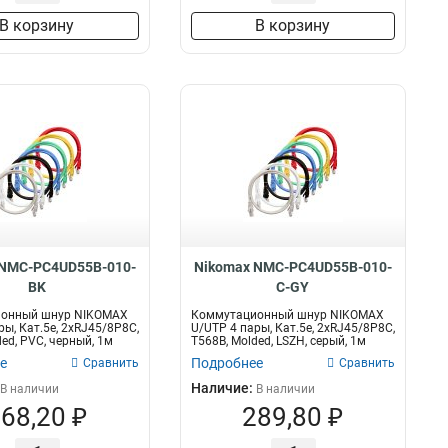
В корзину
В корзину
 NMC-PC4UD55B-010-
Nikomax NMC-PC4UD55B-010-
BK
C-GY
онный шнур NIKOMAX
Коммутационный шнур NIKOMAX
ры, Кат.5е, 2хRJ45/8P8C,
U/UTP 4 пары, Кат.5е, 2хRJ45/8P8C,
ed, PVC, черный, 1м
T568B, Molded, LSZH, серый, 1м
е
Подробнее
Сравнить
Сравнить
Наличие:
В наличии
В наличии
68,20 ₽
289,80 ₽