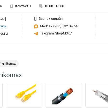
а
Контакты
10.00 - 18.00
-41
Звонок онлайн
MAX: +7 (936) 132-34-54
онок
p.ru
Telegram: ShopMSK7
 1м nikomax
nikomax