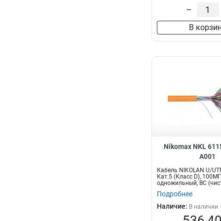
–
В корзи
Nikomax NKL 611
A001
Кабель NIKOLAN U/UTP
Кат.5 (Класс D), 100МГ
одножильный, BC (чис
24AWG (0,5...
Подробнее
Наличие:
В наличии
536,40