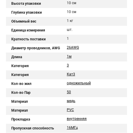
10 см
Высота упаковки
10 см
Глубина упаковки
1 кг
Объемный вес
шт.
Единица измерения
1
Кратность поставки
26AWG
Диаметр проводников, AWG
1м
Длина
3
Категория
Кат3
Категория
одножильный
Кол-во жил
50
Кол-во Пар
медь
Материал
PVC
Материал
внутренняя
Прокладка
16МГц
Пропускная способность