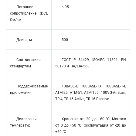
Погонное
≤ 95
сопротивление (DC),
Ом/км
Длина, м
500
Соответствие
ГОСТ Р 54429, ISO/IEC 11801, EN
стандартам
50173 и TIA/EIA-568
Поддерживаемые
10BASE-T, 100BASE-TX, 100BASE-T4,
приложения
ATM-25, ATM-51, ATM-155, 100VG-AnyLan,
TR-4, TR-16 Active, TR-16 Passive
Диапазоны
Хранение от -20 до +60 °C. Монтаж
температур
от 0 до +50 °C. Эксплуатация от -20 до
+60 °C