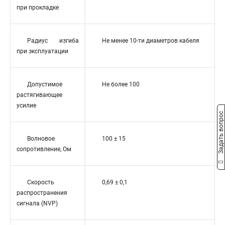
при прокладке
Радиус изгиба
Не менее 10-ти диаметров кабеля
при эксплуатации
Допустимое
Не более 100
растягивающее
усилие
Задать вопрос
Волновое
100 ± 15
сопротивление, Ом
Скорость
0,69 ± 0,1
распространения
сигнала (NVP)