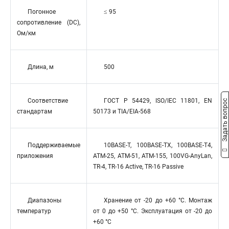
Погонное
≤ 95
сопротивление (DC),
Ом/км
Длина, м
500
Соответствие
ГОСТ Р 54429, ISO/IEC 11801, EN
Задать вопрос
стандартам
50173 и TIA/EIA-568
Поддерживаемые
10BASE-T, 100BASE-TX, 100BASE-T4,
приложения
ATM-25, ATM-51, ATM-155, 100VG-AnyLan,
TR-4, TR-16 Active, TR-16 Passive
Диапазоны
Хранение от -20 до +60 °C. Монтаж
температур
от 0 до +50 °C. Эксплуатация от -20 до
+60 °C