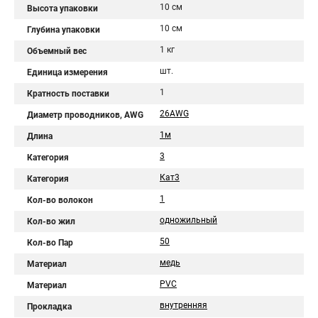
10 см
Высота упаковки
10 см
Глубина упаковки
1 кг
Объемный вес
шт.
Единица измерения
1
Кратность поставки
26AWG
Диаметр проводников, AWG
1м
Длина
3
Категория
Кат3
Категория
1
Кол-во волокон
одножильный
Кол-во жил
50
Кол-во Пар
медь
Материал
PVC
Материал
внутренняя
Прокладка