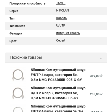
16МГц
Пропускная способность
NIKOLAN
Серия
Кабель
Тип
U/UTP
Тип кабеля
интернет кабель
Функции
Серый
Цвет
Похожие товары
Nikomax Коммутационный шнур
F/UTP 4 пары, категория 5е,
319,00 ₽
0,5м NMC-PC4SD55B-005-C-GY
Nikomax Коммутационный шнур
U/UTP 4 пары, категория 5е,
295,00 ₽
0,5м NMC-PC4SD55B-005-GY
Nikomax Коммутационный шнур
F/UTP 4 пары, категория 5е, 1м