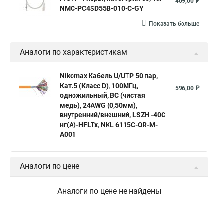
409,00 ₽
NMC-PC4SD55B-010-C-GY
Показать больше
Аналоги по характеристикам
Nikomax Кабель U/UTP 50 пар,
Кат.5 (Класс D), 100МГц,
596,00 ₽
одножильный, BC (чистая
медь), 24AWG (0,50мм),
внутренний/внешний, LSZH -40C
нг(А)-HFLTx, NKL 6115C-OR-M-
A001
Аналоги по цене
Аналоги по цене не найдены