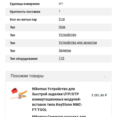
шт.
Единица измерения
1
Кратность поставки
5-ти
Кол-во витых пар
Нож
Тип
Устройство
Тип
Устройство для зачистки
Тип
Заделка
Тип
110
Тип оборудования
Похожие товары
Nikomax Устройство для
быстрой заделки UTP/STP
3 281,40 ₽
коммутационных модулей-
вставок типа KeyStone NMC-
FT-TOOL
Nikomax Сменная насадка для