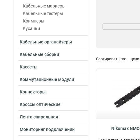
Кабельные маркеры
Кабельные тестеры
Кримперы
Кол-во витых пар
Кусачки
200-т
1
4-х
1
Кабельные органайзеры
5-ти
1
Кабельные сборки
Сортировать по:
цене
Кассеты
Коммутационные модули
Коннекторы
Кроссы оптические
Лента спиральная
Nikomax NMC
Мониторинг подключений