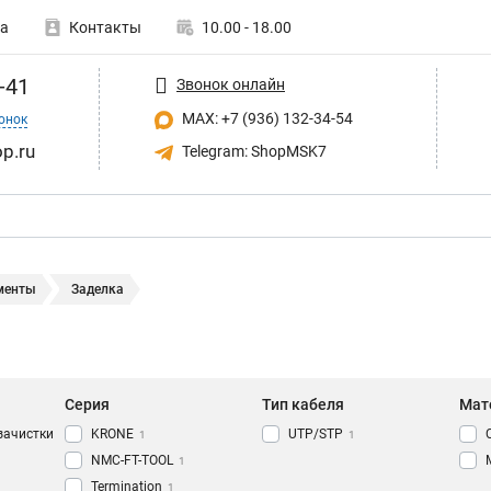
а
Контакты
10.00 - 18.00
-41
Звонок онлайн
MAX: +7 (936) 132-34-54
онок
p.ru
Telegram: ShopMSK7
менты
Заделка
Серия
Тип кабеля
Мат
зачистки
KRONE
UTP/STP
1
1
NMC-FT-TOOL
1
Termination
1