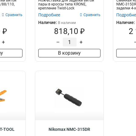
лки витой
Нож-вставка для заделки витой
Сменная на
/88/110,
пары в кроссы типа KRONE,
NMC-315DR
крепление Twist-Lock
заделки 4-
110...
Подробнее
Подробне
Сравнить
Сравнить
Наличие:
Наличие:
В наличии
 ₽
818,10 ₽
2
+
–
+
ну
В корзину
FT-TOOL
Nikomax NMC-315DR