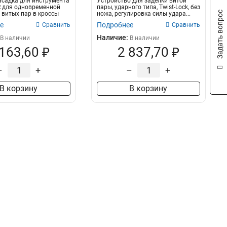
садка для инструмента
Устройство для заделки витой
 для одновременной
пары, ударного типа, Twist-Lock, без
Задать вопрос
х витых пар в кроссы
ножа, регулировка силы удара...
е
Подробнее
Сравнить
Сравнить
Наличие:
В наличии
В наличии
 163,60 ₽
2 837,70 ₽
–
+
–
+
В корзину
В корзину