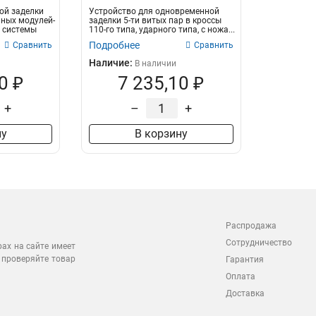
ой заделки
Устройство для одновременной
ных модулей-
заделки 5-ти витых пар в кроссы
e системы
110-го типа, ударного типа, с ножа...
Подробнее
Сравнить
Сравнить
Наличие:
В наличии
0 ₽
7 235,10 ₽
+
–
+
ну
В корзину
Распродажа
Сотрудничество
рах на сайте имеет
 проверяйте товар
Гарантия
Оплата
Доставка