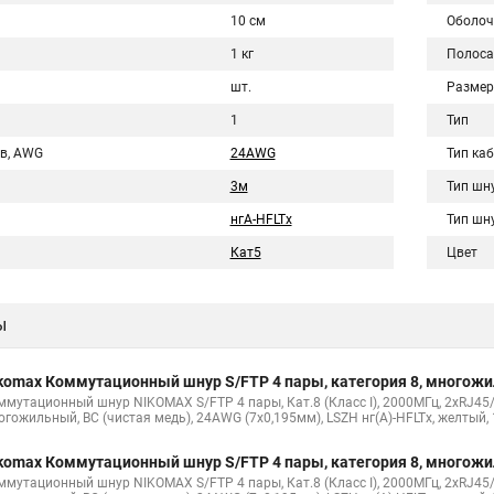
10 см
Оболоч
1 кг
Полоса
шт.
Размер
1
Тип
в, AWG
24AWG
Тип ка
3м
Тип шн
нгА-HFLTx
Тип шн
Кат5
Цвет
ы
komax Коммутационный шнур S/FTP 4 пары, категория 8, многож
ммутационный шнур NIKOMAX S/FTP 4 пары, Кат.8 (Класс I), 2000МГц, 2хRJ45/
огожильный, BC (чистая медь), 24AWG (7х0,195мм), LSZH нг(А)-HFLTx, желтый,
komax Коммутационный шнур S/FTP 4 пары, категория 8, многож
ммутационный шнур NIKOMAX S/FTP 4 пары, Кат.8 (Класс I), 2000МГц, 2хRJ45/