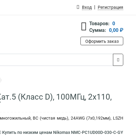
Вход
Регистрация
Товаров:
0
Сумма:
0,00 ₽
Оформить заказ
т.5 (Класс D), 100МГц, 2х110,
Y
 многожильный, BC (чистая медь), 24AWG (7х0,192мм), LSZH
Купить по низким ценам Nikomax NMC-PC1UD00D-030-C-GY