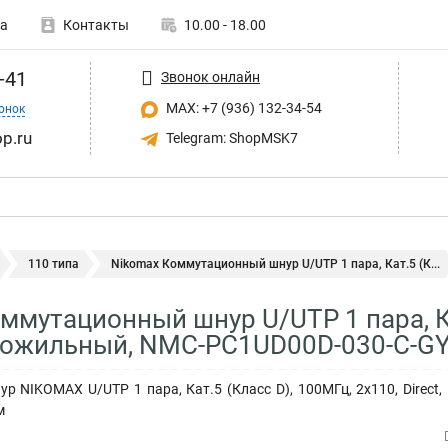
а
Контакты
10.00 - 18.00
-41
Звонок онлайн
MAX: +7 (936) 132-34-54
онок
p.ru
Telegram: ShopMSK7
110 типа
Nikomax Коммутационный шнур U/UTP 1 пара, Кат.5 (К...
ммутационный шнур U/UTP 1 пара, Ка
огожильный, NMC-PC1UD00D-030-C-G
 NIKOMAX U/UTP 1 пара, Кат.5 (Класс D), 100МГц, 2х110, Direct,
м