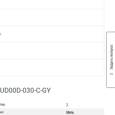
т
Задать вопрос
1UD00D-030-C-GY
 пар
1
ал
Медь