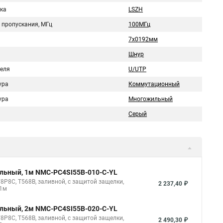
ка
LSZH
 пропускания, МГц
100МГц
7х0192мм
Шнур
беля
U/UTP
ура
Коммутационный
ура
Многожильный
Серый
ильный, 1м NMC-PC4SI55B-010-C-YL
8P8C, T568B, заливной, с защитой защелки,
2 237,40 ₽
 1м
ильный, 2м NMC-PC4SI55B-020-C-YL
8P8C, T568B, заливной, с защитой защелки,
2 490,30 ₽