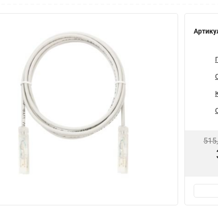
Артику
515