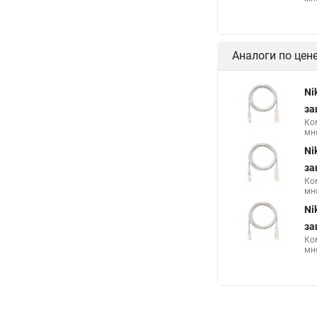
Аналоги по цен
Ni
за
Ко
мн
Ni
за
Ко
мно
Ni
за
Ко
мн