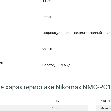
1 год
Direct
Индивидуальная – полиэтиленовый паке
2х110
ов
Золото, 3 – 3 мкд
е характеристики Nikomax NMC-PC
10 см
Кол-во
10 см
Матери