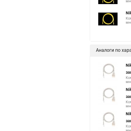
мн
Ni
Ко
мн
Аналоги по хар
Ni
за
Ко
мн
Ni
за
Ко
мно
Ni
за
Ко
мн