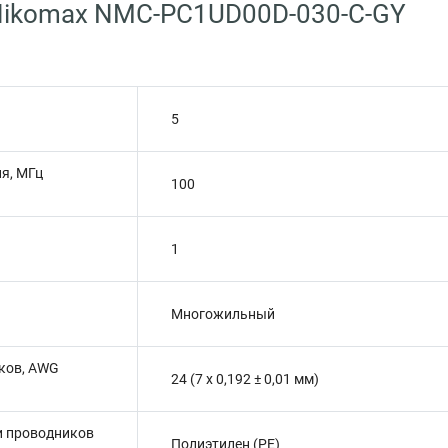
Nikomax NMC-PC1UD00D-030-C-GY
5
я, МГц
100
1
Многожильный
ков, AWG
24 (7 х 0,192 ± 0,01 мм)
и проводников
Полиэтилен (PE)