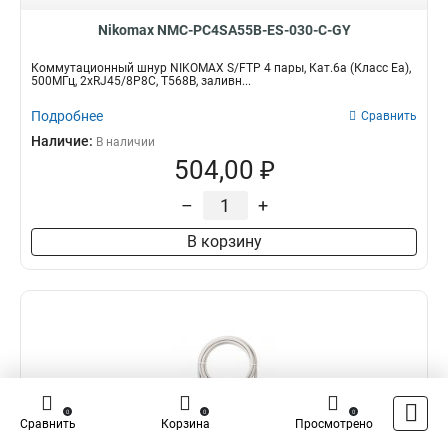
Nikomax NMC-PC4SA55B-ES-030-C-GY
Коммутационный шнур NIKOMAX S/FTP 4 пары, Кат.6a (Класс Ea),
500МГц, 2хRJ45/8P8C, T568B, заливн...
Подробнее
Сравнить
Наличие:
В наличии
504,00 ₽
–
+
В корзину
0
0
0
Сравнить
Корзина
Просмотрено