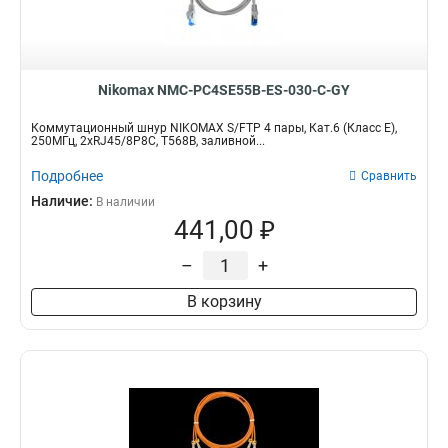
Nikomax NMC-PC4SE55B-ES-030-C-GY
Коммутационный шнур NIKOMAX S/FTP 4 пары, Кат.6 (Класс E),
250МГц, 2хRJ45/8P8C, T568B, заливной...
Подробнее
Сравнить
Наличие:
В наличии
441,00 ₽
–
+
В корзину