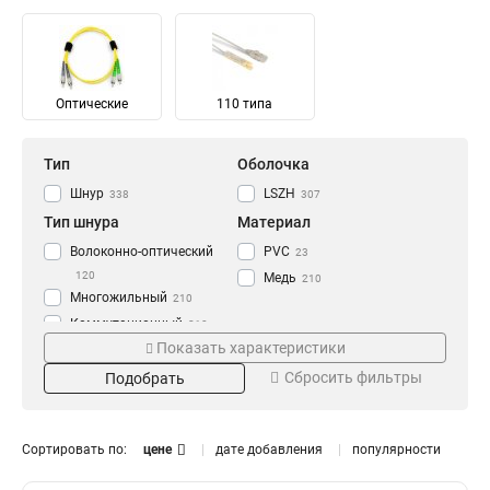
Оптические
110 типа
Тип
Оболочка
Шнур
LSZH
338
307
Тип шнура
Материал
Волоконно-оптический
PVC
23
120
Медь
210
Многожильный
210
Коммутационный
210
Показать характеристики
Диаметр проводников,
Тип кабеля
AWG
Сбросить фильтры
Подобрать
S/FTP
26
25AWG
21
F/UTP
11
26AWG
33
U/UTP
173
Сортировать по:
цене
дате добавления
популярности
24AWG
156
Схема разводки
Интерфейс