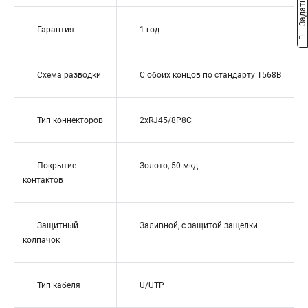
Гарантия
1 год
Схема разводки
С обоих концов по стандарту T568B
Тип коннекторов
2xRJ45/8P8C
Покрытие
Золото, 50 мкд
контактов
Защитный
Заливной, с защитой защелки
колпачок
Тип кабеля
U/UTP