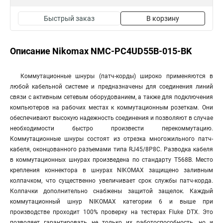
Быстрый заказ
В корзину
Описание Nikomax NMC-PC4UD55B-015-BK
Коммутационные шнуры (патч-корды) широко применяются в
любой кабельной системе и предназначены для соединения линий
связи с активным сетевым оборудованием, а также для подключения
компьютеров на рабочих местах к коммутационным розеткам. Они
обеспечивают высокую надежность соединения и позволяют в случае
необходимости быстро произвести перекоммутацию.
Коммутационные шнуры состоят из отрезка многожильного патч-
кабеля, оконцованного разъемами типа RJ45/8P8C. Разводка кабеля
в коммутационных шнурах произведена по стандарту T568B. Место
крепления коннектора в шнурах NIKOMAX защищено заливным
колпачком, что существенно увеличивает срок службы патч-корда.
Колпачки дополнительно снабжены защитой защелок. Каждый
коммутационный шнур NIKOMAX категории 6 и выше при
производстве проходит 100% проверку на тестерах Fluke DTX. Это
позволяет гарантировать не только их работоспособность, но и