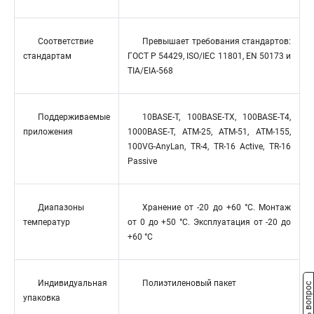
Соответствие
Превышает требования стандартов:
стандартам
ГОСТ Р 54429, ISO/IEC 11801, EN 50173 и
TIA/EIA-568
Поддерживаемые
10BASE-T, 100BASE-TX, 100BASE-T4,
приложения
1000BASE-T, ATM-25, ATM-51, ATM-155,
100VG-AnyLan, TR-4, TR-16 Active, TR-16
Passive
Диапазоны
Хранение от -20 до +60 °C. Монтаж
температур
от 0 до +50 °C. Эксплуатация от -20 до
+60 °C
Индивидуальная
Полиэтиленовый пакет
Задать вопрос
упаковка