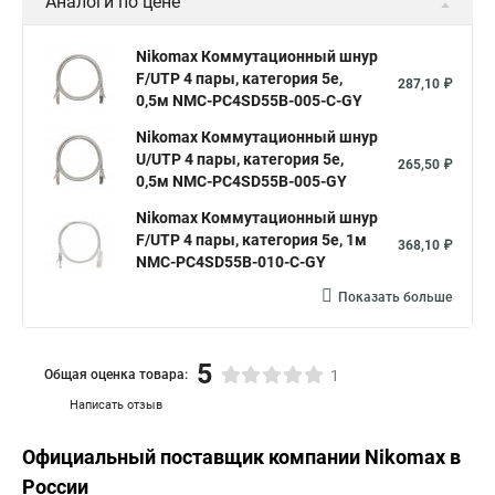
Аналоги по цене
Nikomax Коммутационный шнур
F/UTP 4 пары, категория 5е,
287,10 ₽
0,5м NMC-PC4SD55B-005-C-GY
Nikomax Коммутационный шнур
U/UTP 4 пары, категория 5е,
265,50 ₽
0,5м NMC-PC4SD55B-005-GY
Nikomax Коммутационный шнур
F/UTP 4 пары, категория 5е, 1м
368,10 ₽
NMC-PC4SD55B-010-C-GY
Показать больше
5
Общая оценка товара:
1
Написать отзыв
Официальный поставщик компании
Nikomax
в
России