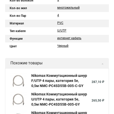
4
Кол-во волокон
многожильный
Кол-во жил
4
Кол-во Пар
PVC
Материал
U/UTP
Тип кабеля
интернет кабель
Функции
Черный
Цвет
Похожие товары
Nikomax Коммутационный шнур
F/UTP 4 пары, категория 5е,
287,10 ₽
0,5м NMC-PC4SD55B-005-C-GY
Nikomax Коммутационный шнур
U/UTP 4 пары, категория 5е,
265,50 ₽
0,5м NMC-PC4SD55B-005-GY
Nikomax Коммутационный шнур