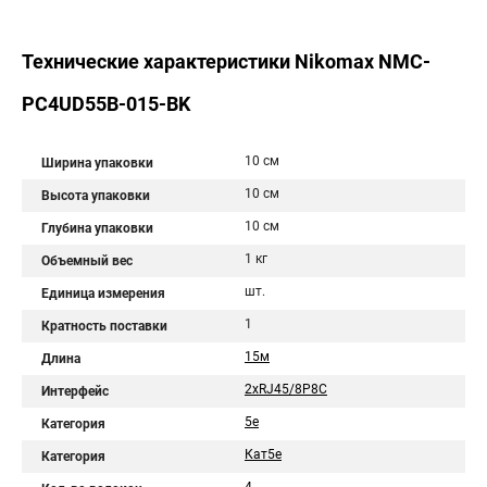
Технические характеристики Nikomax NMC-
PC4UD55B-015-BK
10 см
Ширина упаковки
10 см
Высота упаковки
10 см
Глубина упаковки
1 кг
Объемный вес
шт.
Единица измерения
1
Кратность поставки
15м
Длина
2хRJ45/8P8C
Интерфейс
5e
Категория
Кат5e
Категория