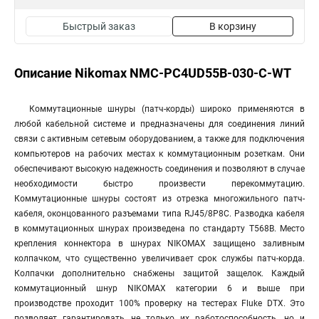
Быстрый заказ
В корзину
Описание Nikomax NMC-PC4UD55B-030-C-WT
Коммутационные шнуры (патч-корды) широко применяются в
любой кабельной системе и предназначены для соединения линий
связи с активным сетевым оборудованием, а также для подключения
компьютеров на рабочих местах к коммутационным розеткам. Они
обеспечивают высокую надежность соединения и позволяют в случае
необходимости быстро произвести перекоммутацию.
Коммутационные шнуры состоят из отрезка многожильного патч-
кабеля, оконцованного разъемами типа RJ45/8P8C. Разводка кабеля
в коммутационных шнурах произведена по стандарту T568B. Место
крепления коннектора в шнурах NIKOMAX защищено заливным
колпачком, что существенно увеличивает срок службы патч-корда.
Колпачки дополнительно снабжены защитой защелок. Каждый
коммутационный шнур NIKOMAX категории 6 и выше при
производстве проходит 100% проверку на тестерах Fluke DTX. Это
позволяет гарантировать не только их работоспособность, но и