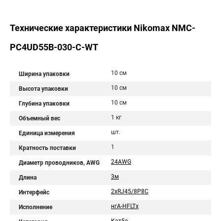
Технические характеристики Nikomax NMC-
PC4UD55B-030-C-WT
10 см
Ширина упаковки
10 см
Высота упаковки
10 см
Глубина упаковки
1 кг
Объемный вес
шт.
Единица измерения
1
Кратность поставки
24AWG
Диаметр проводников, AWG
3м
Длина
2хRJ45/8P8C
Интерфейс
нгА-HFLTx
Исполнение