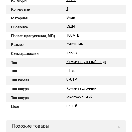
Кат5е
Категория
4
Кол-во пар
Медь
Материал
LSZH
Оболочка
100МГц
Полоса пропускания, МГц
7х0205мм
Размер
T568B
Схема разводки
Коммутационный шнур
Тип
Шнур
Тип
U/UTP
Тип кабеля
Коммутационный
Тип шнура
Многожильный
Тип шнура
Белый
Цвет
Похожие товары