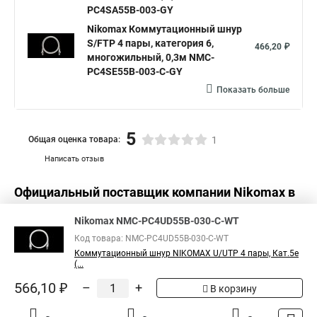
PC4SA55B-003-GY
Nikomax Коммутационный шнур
S/FTP 4 пары, категория 6,
466,20 ₽
многожильный, 0,3м NMC-
PC4SE55B-003-C-GY
Показать больше
5
Общая оценка товара:
1
Написать отзыв
Официальный поставщик компании
Nikomax
в
России
Nikomax NMC-PC4UD55B-030-C-WT
Код товара: NMC-PC4UD55B-030-C-WT
Коммутационный шнур NIKOMAX U/UTP 4 пары, Кат.5е
(...
566,10 ₽
–
+
В корзину