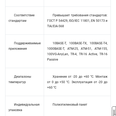
Соответствие
Превышает требования стандартов:
стандартам
ГОСТ Р 54429, ISO/IEC 11801, EN 50173 и
TIA/EIA-568
Поддерживаемые
10BASE-T, 100BASE-TX, 100BASE-T4,
приложения
1000BASE-T, ATM-25, ATM-51, ATM-155,
100VG-AnyLan, TR-4, TR-16 Active, TR-16
Passive
Диапазоны
Хранение от -20 до +60 °C. Монтаж
температур
от 0 до +50 °C. Эксплуатация от -20 до
+60 °C
Индивидуальная
Полиэтиленовый пакет
упаковка