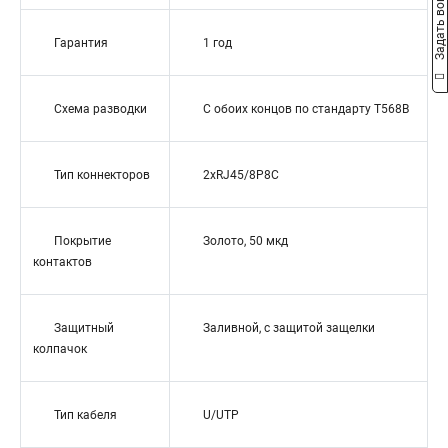
Задать вопрос
Гарантия
1 год
Схема разводки
С обоих концов по стандарту T568B
Тип коннекторов
2xRJ45/8P8C
Покрытие
Золото, 50 мкд
контактов
Защитный
Заливной, с защитой защелки
колпачок
Тип кабеля
U/UTP