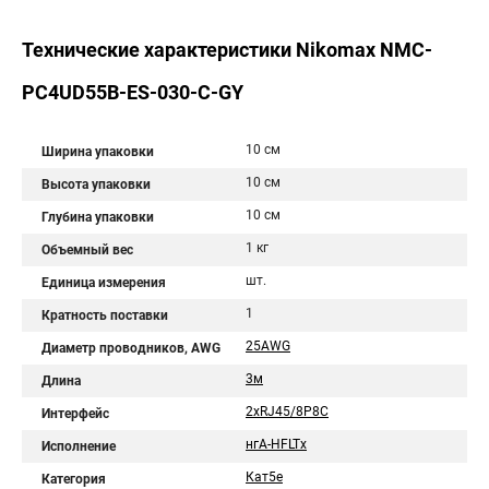
Технические характеристики Nikomax NMC-
PC4UD55B-ES-030-C-GY
10 см
Ширина упаковки
10 см
Высота упаковки
10 см
Глубина упаковки
1 кг
Объемный вес
шт.
Единица измерения
1
Кратность поставки
25AWG
Диаметр проводников, AWG
3м
Длина
2хRJ45/8P8C
Интерфейс
нгА-HFLTx
Исполнение
Кат5е
Категория