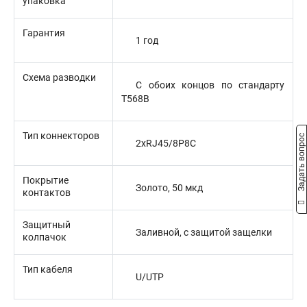
упаковка
Гарантия
1 год
Схема разводки
С обоих концов по стандарту
T568B
Тип коннекторов
Задать вопрос
2xRJ45/8P8C
Покрытие
Золото, 50 мкд
контактов
Защитный
Заливной, с защитой защелки
колпачок
Тип кабеля
U/UTP