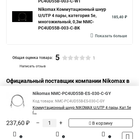
PC4UD55B-003-C-WT
Nikomax Коммутационный шнур
U/UTP 4 пары, категория 5е,
185,40 ₽
многожильный, 0,3м NMC-
PC4UD55B-003-C-BK
Показать больше
5
Общая оценка товара:
1
Написать отзыв
Официальный поставщик компании
Nikomax
в
России
Nikomax NMC-PC4UD55B-ES-030-C-GY
Код товара: NMC-PC4UD55B-ES-030-C-GY
Коммутационный шнур NIKOMAX U/UTP 4 пары, Кат.5е
(...
237,60 ₽
–
+
В корзину
0
0
1