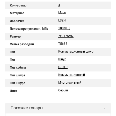
4
Кол-во пар
Медь
Материал
LSZH
Оболочка
100МГц
Полоса пропускания, МГц
7x0175мм
Размер
T568B
Схема разводки
Коммутационный шнур
Тип
Шнур
Тип
U/UTP
Тип кабеля
Коммутационный
Тип шнура
Многожильный
Тип шнура
Серый
Цвет
Похожие товары