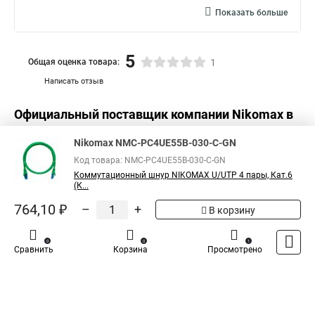
Показать больше
5
Общая оценка товара:
1
Написать отзыв
Официальный поставщик компании
Nikomax
в
России
Nikomax NMC-PC4UE55B-030-C-GN
Код товара: NMC-PC4UE55B-030-C-GN
Коммутационный шнур NIKOMAX U/UTP 4 пары, Кат.6
(К...
764,10 ₽
–
+
В корзину
0
0
1
Сравнить
Корзина
Просмотрено
Каталог
Оплата
Доставка
Контакты
Войти