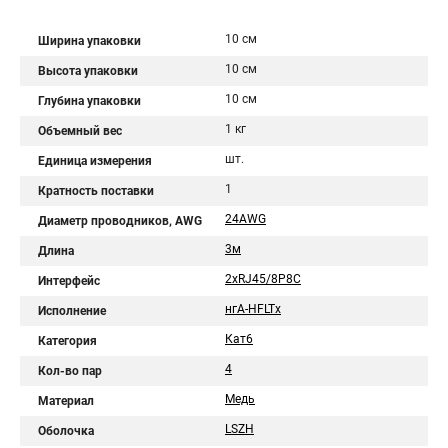
10 см
Ширина упаковки
10 см
Высота упаковки
10 см
Глубина упаковки
1 кг
Объемный вес
шт.
Единица измерения
1
Кратность поставки
24AWG
Диаметр проводников, AWG
3м
Длина
2хRJ45/8P8C
Интерфейс
нгА-HFLTx
Исполнение
Кат6
Категория
4
Кол-во пар
Медь
Материал
LSZH
Оболочка