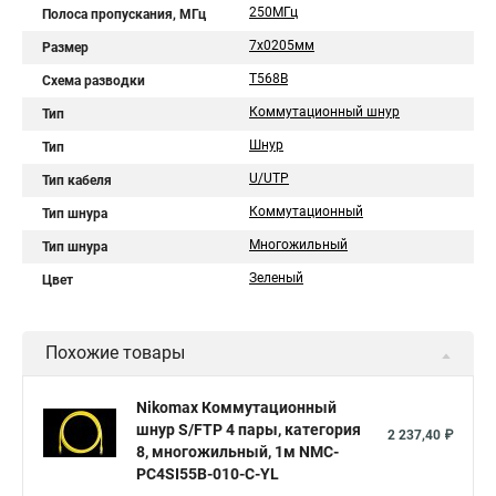
250МГц
Полоса пропускания, МГц
7х0205мм
Размер
T568B
Схема разводки
Коммутационный шнур
Тип
Шнур
Тип
U/UTP
Тип кабеля
Коммутационный
Тип шнура
Многожильный
Тип шнура
Зеленый
Цвет
Похожие товары
Nikomax Коммутационный
шнур S/FTP 4 пары, категория
2 237,40 ₽
8, многожильный, 1м NMC-
PC4SI55B-010-C-YL