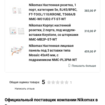
Nikomax Настенная розетка, 1
порт, категория 5е, RJ45/8P8C,
383,00 ₽
FT-TOOL/110/KRONE, T568A/B
NMC-WO1UD2-FT-ST-WT
Nikomax Корпус настенной
розетки, 2 порта, под модули-
310,00 ₽
вставки Keystone, со шторками
NMC-MB2P-ST-WT
Nikomax Настенная лицевая
панель под 3 вставки типа
459,00 ₽
Mosaic 45х45 мм, с
подрамником NMC-PL3PM-WT
Показать больше
5
Общая оценка товара:
1
Написать отзыв
Официальный поставщик компании
Nikomax
в