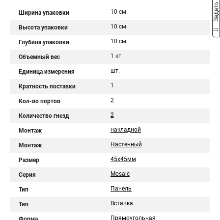
Задать вопрос
10 см
Ширина упаковки
10 см
Высота упаковки
10 см
Глубина упаковки
1 кг
Объемный вес
шт.
Единица измерения
1
Кратность поставки
2
Кол-во портов
2
Количество гнезд
накладной
Монтаж
Настенный
Монтаж
45х45мм
Размер
Mosaic
Серия
Панель
Тип
Вставка
Тип
Прямоугольная
Форма