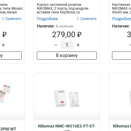
анель
Корпус настенной розетки
Настенная 
у типа Mosaic
NIKOMAX, 2 порта, под модули-
NIKOMAX по
ком, белая
вставки типа KeyStone, со
45х45 мм, 
шторками, белый...
Подробнее
Подробне
Сравнить
Сравнить
Наличие:
Наличие:
В наличии
 ₽
279,00 ₽
3
+
–
+
ну
В корзину
Nikomax NMC-WO1UE2-FT-ST-
Nikomax
L3PM-WT