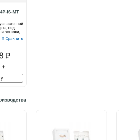
4P-IS-MT
ус настенной
рта, под
и-вставки,
Сравнить
8 ₽
+
ну
роизводства