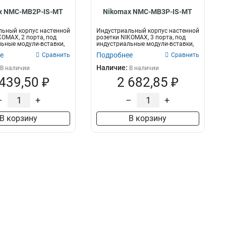
x NMC-MB2P-IS-MT
Nikomax NMC-MB3P-IS-MT
льный корпус настенной
Индустриальный корпус настенной
KOMAX, 2 порта, под
розетки NIKOMAX, 3 порта, под
ьные модули-вставки,
индустриальные модули-вставки,
IP...
е
Подробнее
Сравнить
Сравнить
Наличие:
В наличии
В наличии
 439,50 ₽
2 682,85 ₽
–
+
–
+
В корзину
В корзину