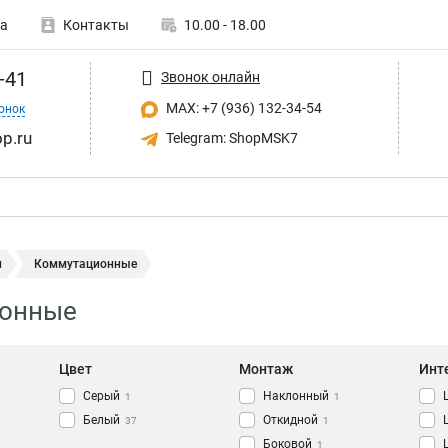
а
Контакты
10.00 - 18.00
-41
Звонок онлайн
MAX: +7 (936) 132-34-54
онок
p.ru
Telegram: ShopMSK7
и
Коммутационные
онные
Цвет
Монтаж
Инт
Серый
Наклонный
1
1
Белый
Откидной
37
1
Боковой
1