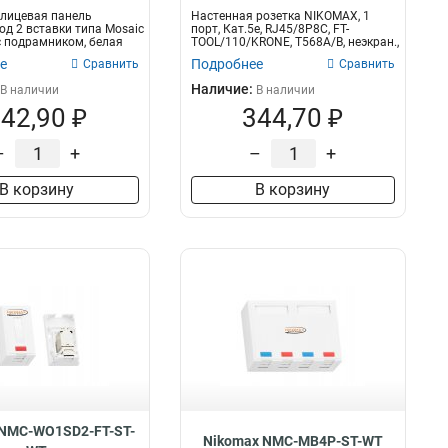
лицевая панель
Настенная розетка NIKOMAX, 1
д 2 вставки типа Mosaic
порт, Кат.5e, RJ45/8P8C, FT-
с подрамником, белая
TOOL/110/KRONE, T568A/B, неэкран.,
со...
е
Подробнее
Сравнить
Сравнить
Наличие:
В наличии
В наличии
42,90 ₽
344,70 ₽
–
+
–
+
В корзину
В корзину
 NMC-WO1SD2-FT-ST-
Nikomax NMC-MB4P-ST-WT