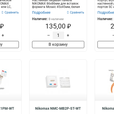
ической
Настенная лицевая панель
Корпус вол
IKOMAX
NIKOMAX 86х86мм для вставок
настенной 
 или LC,
формата Mosaic 45х45мм, белая
портов SC 
Подробнее
Подробне
Сравнить
Сравнить
Наличие:
Наличие:
В наличии
 ₽
135,00 ₽
2
+
–
+
ну
В корзину
L1PM-WT
Nikomax NMC-MB2P-ST-WT
Nikom