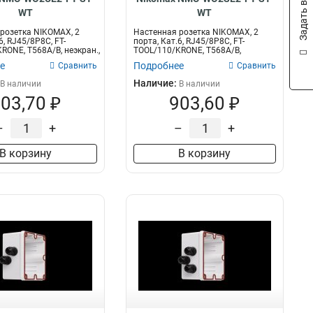
Задать вопрос
WT
WT
розетка NIKOMAX, 2
Настенная розетка NIKOMAX, 2
6, RJ45/8P8C, FT-
порта, Кат.6, RJ45/8P8C, FT-
RONE, T568A/B, неэкран.,
TOOL/110/KRONE, T568A/B,
экранированна...
е
Подробнее
Сравнить
Сравнить
Наличие:
В наличии
В наличии
03,70 ₽
903,60 ₽
–
+
–
+
В корзину
В корзину