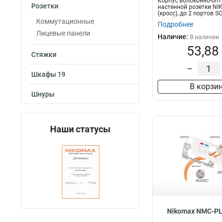
Корпус волоконно-опт
Розетки
настенной розетки N
(кросс), до 2 портов SC
белый, с...
Коммутационные
Подробнее
Лицевые панели
Наличие:
В наличии
53,88
Стяжки
–
Шкафы 19
В корзи
Шнуры
Наши статусы
Nikomax NMC-P