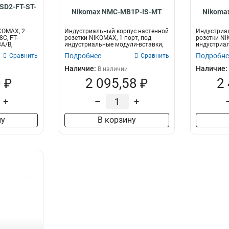
D2-FT-ST-
Nikomax NMC-MB1P-IS-MT
Nikoma
KOMAX, 2
Индустриальный корпус настенной
Индустриа
8C, FT-
розетки NIKOMAX, 1 порт, под
розетки NI
A/B,
индустриальные модули-вставки,
индустриал
IP6...
IP...
Подробнее
Подробне
Сравнить
Сравнить
Наличие:
Наличие:
В наличии
 ₽
2 095,58 ₽
2
+
–
+
ну
В корзину