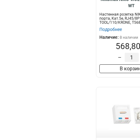
WT
Настенная розетка NI
порта, Кат.5e, RJ45/8P
TOOL/110/KRONE, T568A
со...
Подробнее
Наличие:
В наличии
568,80
–
В корзи