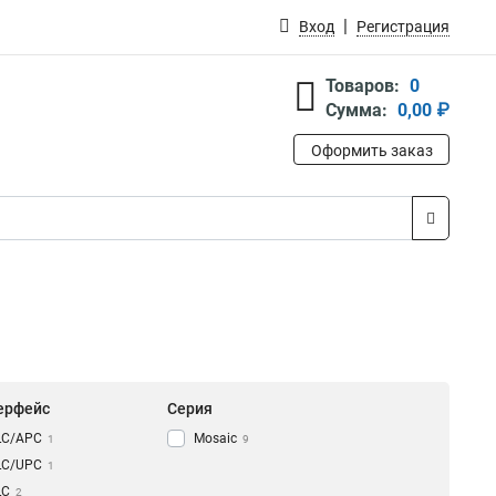
Вход
Регистрация
Товаров:
0
Сумма:
0,00 ₽
Оформить заказ
ерфейс
Серия
LC/APC
Mosaic
1
9
LC/UPC
1
LC
2