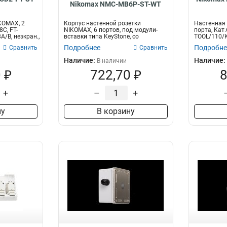
Nikomax NMC-MB6P-ST-WT
KOMAX, 2
Корпус настенной розетки
Настенная 
8C, FT-
NIKOMAX, 6 портов, под модули-
порта, Кат.
/B, неэкран.,
вставки типа KeyStone, со
TOOL/110/K
шторками, белы...
со...
Подробнее
Подробне
Сравнить
Сравнить
Наличие:
Наличие:
В наличии
 ₽
722,70 ₽
8
+
–
+
ну
В корзину