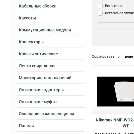
Кабельные сборки
Вставка
8
Вставка-заглушк
Кассеты
Модули-вставка
Категория
Кат5e
8
Коммутационные модули
Тип IDC контакто
Коннекторы
110/KRONE
8
FT-TOOL/110/KR
Кроссы оптические
Сортировать по:
цене
Лента спиральная
Длина
Мониторинг подключений
1м
6
Оптические адаптеры
Оптические муфты
Основания самоклеящиеся
Nikomax NMF-WO2
Панели
WT