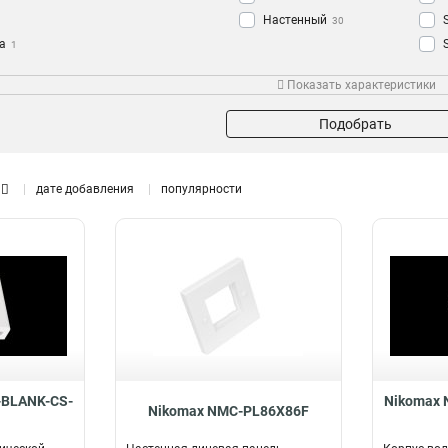
Настенный
30
а
1
Тип модуля
Стандарт
Мат
13
Показать характеристики
KeyStone
OS2
9
6
в
Кол-во портов
Исполнение
Тип
Подобрать
4
Неэкранированный
2
8
ONE
6
Экранированный
8
1
8
дате добавления
популярности
1
16
2
20
Размер
225x45мм
2
45х45мм
7
86х86мм
1
-BLANK-CS-
Nikomax
Nikomax NMC-PL86X86F