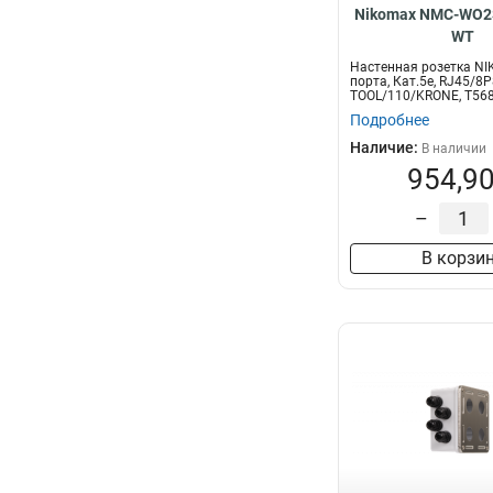
Nikomax NMC-WO2S
WT
Настенная розетка NI
порта, Кат.5e, RJ45/8P
TOOL/110/KRONE, T568
экранированн...
Подробнее
Наличие:
В наличии
954,90
–
В корзи