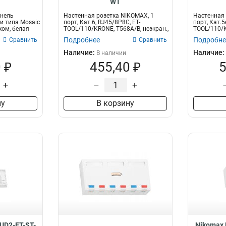
WT
анель
Настенная розетка NIKOMAX, 1
Настенная 
и типа Mosaic
порт, Кат.6, RJ45/8P8C, FT-
порт, Кат.5
ком, белая
TOOL/110/KRONE, T568A/B, неэкран.,
TOOL/110/K
со ш...
экранирова
Подробнее
Подробне
Сравнить
Сравнить
Наличие:
Наличие:
В наличии
 ₽
455,40 ₽
5
+
–
+
ну
В корзину
D2-FT-ST-
Nikomax