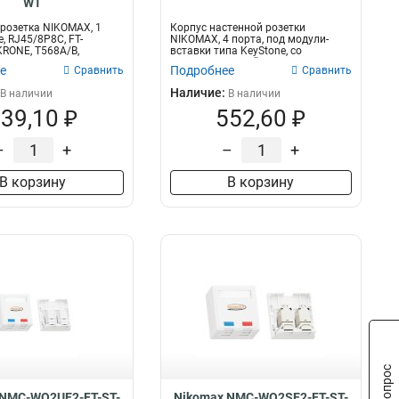
WT
розетка NIKOMAX, 1
Корпус настенной розетки
e, RJ45/8P8C, FT-
NIKOMAX, 4 порта, под модули-
RONE, T568A/B,
вставки типа KeyStone, со
нна...
шторками, белый...
е
Подробнее
Сравнить
Сравнить
Наличие:
В наличии
В наличии
39,10 ₽
552,60 ₽
–
+
–
+
В корзину
В корзину
 NMC-WO2UE2-FT-ST-
Nikomax NMC-WO2SE2-FT-ST-