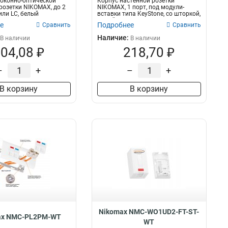
оконно-оптической
Корпус настенной розетки
розетки NIKOMAX, до 2
NIKOMAX, 1 порт, под модули-
или LC, белый
вставки типа KeyStone, со шторкой,
белый
е
Подробнее
Сравнить
Сравнить
Наличие:
В наличии
В наличии
04,08 ₽
218,70 ₽
–
+
–
+
В корзину
В корзину
Nikomax NMC-WO1UD2-FT-ST-
ax NMC-PL2PM-WT
WT