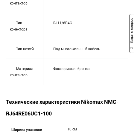
контактов
Задать вопрос
Тип
RJ11/6P4C
конектора
Тип ножей
Под многожильный кабель
Материал
Фосфористая бронза
контактов
Технические характеристики Nikomax NMC-
RJ64RE06UC1-100
10 см
Ширина упаковки