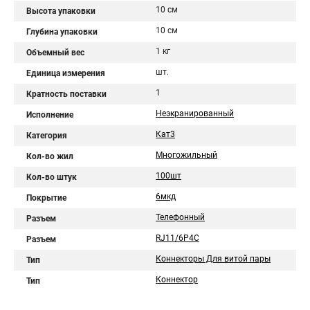
10 см
Высота упаковки
10 см
Глубина упаковки
1 кг
Объемный вес
шт.
Единица измерения
1
Кратность поставки
Неэкранированный
Исполнение
Кат3
Категория
Многожильный
Кол-во жил
100шт
Кол-во штук
6мкд
Покрытие
Телефонный
Разъем
RJ11/6P4C
Разъем
Коннекторы Для витой пары
Тип
Коннектор
Тип