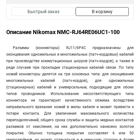
Быстрый заказ
В корзину
Описание Nikomax NMC-RJ64RE06UC1-100
Разъемы (коннекторы) RJ11/6P4C предназначены для
оконцевания одножильных и многожильных (патч-кордовых) кабелей
при производстве коммутационных шнуров (патч-кордов), а также в
ряде случаев при прокладке стационарных кабелей связи. По типу
ножей коннекторы делятся на три основных типа: для оконцевания
многожильных кабелей (патч-кордов), для одножильных
(стационарных) кабелей и универсальные, подходящие для обоих
типов проводников. Использование несоответствующего типа
коннектора не гарантирует качественного обжима вследствие
неправильного врезания ножей в жилы кабеля и может привести к
потери контакта. Для увеличения максимального количества
переподключений, общего срока службы и защиты медных контактов
разъемов от окисления, на них дополнительно нанесено золотое
покрытие. Обычно толщина покрытия составляет 6 или 50
микродюймов, но может отличаться и в меньшую сторону в более