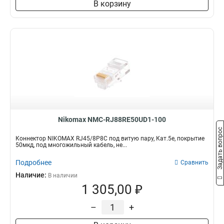
В корзину
Nikomax NMC-RJ88RE50UD1-100
Задать вопрос
Коннектор NIKOMAX RJ45/8P8C под витую пару, Кат.5е, покрытие
50мкд, под многожильный кабель, не...
Подробнее
Сравнить
Наличие:
В наличии
1 305,00 ₽
–
+