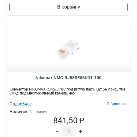
В корзину
Nikomax NMC-RJ88RE06UD1-100
Коннектор NIKOMAX RJ45/8P8C под витую пару, Кат.5е, покрытие
6мкд, под многожильный кабель, неэ...
Подробнее
Сравнить
Наличие:
В наличии
841,50 ₽
–
+