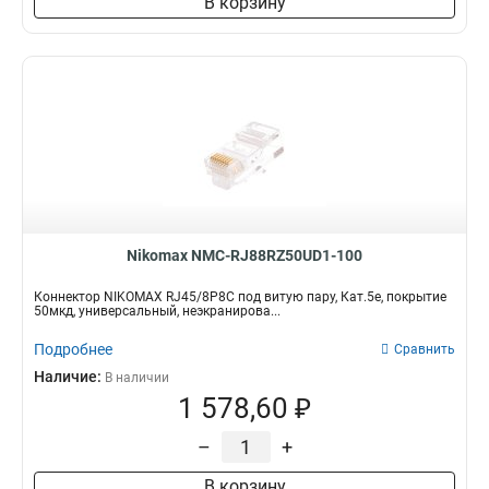
В корзину
Nikomax NMC-RJ88RZ50UD1-100
Коннектор NIKOMAX RJ45/8P8C под витую пару, Кат.5е, покрытие
50мкд, универсальный, неэкранирова...
Подробнее
Сравнить
Наличие:
В наличии
1 578,60 ₽
–
+
В корзину