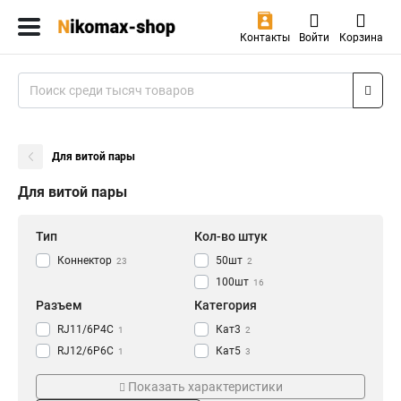
Контакты
Войти
Корзина
Для витой пары
Для витой пары
Тип
Кол-во штук
Коннектор
50шт
23
2
100шт
16
Разъем
Категория
RJ11/6P4C
Кат3
1
2
RJ12/6P6C
Кат5
1
3
RJ45
Кат6
2
5
Показать характеристики
Телефонный
Кат5е
2
11