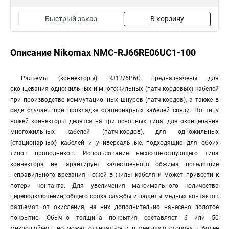
Быстрый заказ
В корзину
Описание Nikomax NMC-RJ66RE06UC1-100
Разъемы (коннекторы) RJ12/6P6C предназначены для
оконцевания одножильных и многожильных (патч-кордовых) кабелей
при производстве коммутационных шнуров (патч-кордов), а также в
ряде случаев при прокладке стационарных кабелей связи. По типу
ножей коннекторы делятся на три основных типа: для оконцевания
многожильных кабелей (патч-кордов), для одножильных
(стационарных) кабелей и универсальные, подходящие для обоих
типов проводников. Использование несоответствующего типа
коннектора не гарантирует качественного обжима вследствие
неправильного врезания ножей в жилы кабеля и может привести к
потери контакта. Для увеличения максимального количества
переподключений, общего срока службы и защиты медных контактов
разъемов от окисления, на них дополнительно нанесено золотое
покрытие. Обычно толщина покрытия составляет 6 или 50
микродюймов, но может отличаться и в меньшую сторону в более