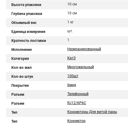
10 см
Высота упаковки
10 см
Глубина упаковки
1 кг
Объемный вес
шт.
Единица измерения
1
Кратность поставки
Неэкранированный
Исполнение
Кат3
Категория
Многожильный
Кол-во жил
100шт
Кол-во штук
6мкд
Покрытие
Телефонный
Разъем
RJ12/6P6C
Разъем
Коннекторы Для витой пары
Тип
Коннектор
Тип