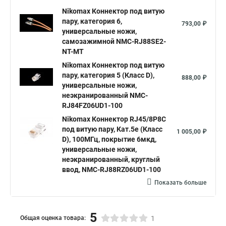
Nikomax Коннектор под витую
пару, категория 6,
793,00 ₽
универсальные ножи,
самозажимной NMC-RJ88SE2-
NT-MT
Nikomax Коннектор под витую
пару, категория 5 (Класс D),
888,00 ₽
универсальные ножи,
неэкранированный NMC-
RJ84FZ06UD1-100
Nikomax Коннектор RJ45/8P8C
под витую пару, Кат.5e (Класс
1 005,00 ₽
D), 100МГц, покрытие 6мкд,
универсальные ножи,
неэкранированный, круглый
ввод, NMC-RJ88RZ06UD1-100
Показать больше
5
Общая оценка товара:
1