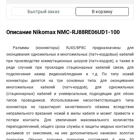
Быстрый заказ
В корзину
Описание Nikomax NMC-RJ88RE06UD1-100
Разъемы (коннекторы) RJ45/8P8C предназначены для
оконцевания одножильных и многожильных (патч-кордовых) кабелей
при производстве коммутационных шнуров (патч-кордов), а также в
ряде случаев при прокладке стационарных кабелей связи, для
подключения камер видеонаблюдения и т.д. По типу ножей
коннекторы делятся на три основных типа: для оконцевания
многожильных кабелей (патч-кордов), для одножильных
(стационарных) кабелей и универсальные, подходящие для обоих
типов проводников. Использование несоответствующего типа
коннектора не гарантирует качественного обжима вследствие
неправильного врезания ножей в жилы кабеля и может привести к
потери контакта. Для увеличения максимального количества
переподключений, общего срока службы и защиты медных контактов
разъемов от окисления, на них дополнительно нанесено золотое
покрытие. Обычно толщина покрытия составляет 6 или 50