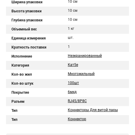
10 см
Ширина упаковки
10 см
Высота упаковки
10 см
Глубина упаковки
1 кг
Объемный вес
шт.
Единица измерения
1
Кратность поставки
Неэкранированный
Исполнение
Кат5е
Категория
Многожильный
Кол-во жил
100шт
Кол-во штук
6мкд
Покрытие
RJ45/8P8C
Разъем
Коннекторы Для витой пары
Тип
Коннектор
Тип