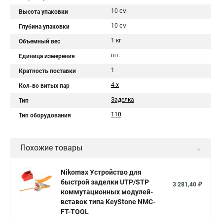
10 см
Высота упаковки
10 см
Глубина упаковки
1 кг
Объемный вес
шт.
Единица измерения
1
Кратность поставки
4-х
Кол-во витых пар
Заделка
Тип
110
Тип оборудования
Похожие товары
Nikomax Устройство для
быстрой заделки UTP/STP
3 281,40 ₽
коммутационных модулей-
вставок типа KeyStone NMC-
FT-TOOL