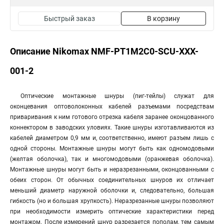
Быстрый заказ
В корзину
Описание Nikomax NMF-PT1M2C0-SCU-XXX-
001-2
Оптические монтажные шнуры (пиг-тейлы) служат для
оконцевания оптоволоконных кабелей разъемами посредствам
приваривания к ним готового отрезка кабеля заранее оконцованного
коннектором в заводских уловиях. Такие шнуры изготавливаются из
кабелей диаметром 0,9 мм и, соответственно, имеют разъем лишь с
одной стороны. Монтажные шнуры могут быть как одномодовыми
(желтая оболочка), так и многомодовыми (оранжевая оболочка).
Монтажные шнуры могут быть и неразрезанными, оконцованными с
обеих сторон. От обычных соединительных шнуров их отличает
меньший диаметр наружной оболочки и, следовательно, большая
гибкость (но и большая хрупкость). Неразрезанные шнуры позволяют
при необходимости измерить оптические характеристики перед
монтажом. После измерений шнур разрезается пополам, тем самым