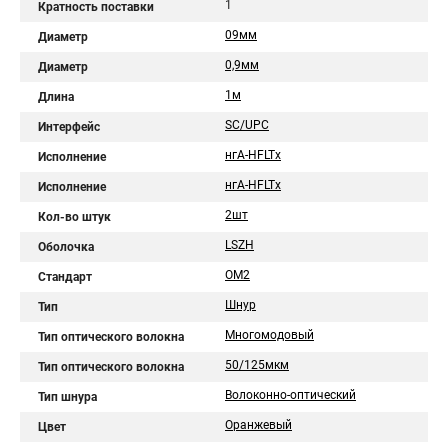
1
Кратность поставки
09мм
Диаметр
0,9мм
Диаметр
1м
Длина
SC/UPC
Интерфейс
нгA-HFLTx
Исполнение
нгА-HFLTx
Исполнение
2шт
Кол-во штук
LSZH
Оболочка
OM2
Стандарт
Шнур
Тип
Многомодовый
Тип оптического волокна
50/125мкм
Тип оптического волокна
Волоконно-оптический
Тип шнура
Оранжевый
Цвет