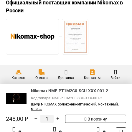
Официальный поставщик компании
Nikomax
в
России
Каталог
Оплата
Доставка
Контакты
Войти
Nikomax NMF-PT1M2C0-SCU-XXX-001-2
Код товара: NMF-PT1M2C0-SCU-XXX-001-2
Шнур NIKOMAX волоконно-оптический, монтажный,
мног...
248,00 ₽
–
+
В корзину
0
0
1