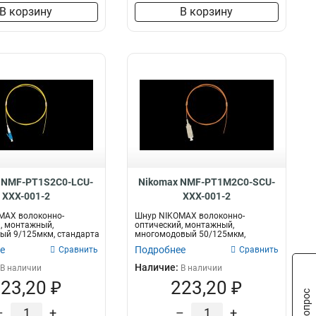
В корзину
В корзину
 NMF-PT1S2C0-LCU-
Nikomax NMF-PT1M2C0-SCU-
XXX-001-2
XXX-001-2
MAX волоконно-
Шнур NIKOMAX волоконно-
, монтажный,
оптический, монтажный,
ый 9/125мкм, стандарта
многомодовый 50/125мкм,
, LSZH...
стандарта OM2, SC/UPC, LS...
е
Подробнее
Сравнить
Сравнить
Наличие:
В наличии
В наличии
23,20 ₽
223,20 ₽
–
+
–
+