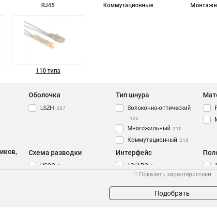
RJ45
Коммутационные
Монтаж
110 типа
Оболочка
Тип шнура
Мат
LSZH
Волоконно-оптический
307
120
Многожильный
210
Коммутационный
210
иков,
Схема разводки
Интерфейс
Пол
USOC
LC/APC
8
1
Показать характеристики
T568B
FC/APC
194
1
ST/UPC
1
Подобрать
FC/UPC
1
LC/UPC-ST/UPC
3