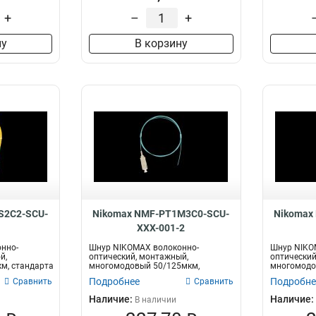
+
–
+
ну
В корзину
S2C2-SCU-
Nikomax NMF-PT1M3C0-SCU-
Nikomax
2
XXX-001-2
нно-
Шнур NIKOMAX волоконно-
Шнур NIKO
й,
оптический, монтажный,
оптический
м, стандарта
многомодовый 50/125мкм,
многомодо
стандарта OM3, SC/UPC, LS...
стандарта O
Подробнее
Подробне
Сравнить
Сравнить
Наличие:
Наличие:
В наличии