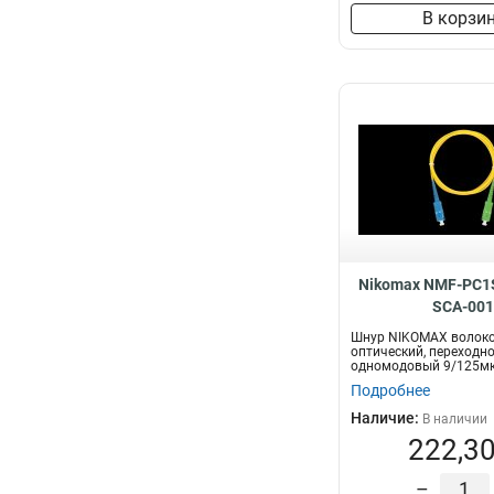
В корзи
Nikomax NMF-PC1
SCA-00
Шнур NIKOMAX волоко
оптический, переходно
одномодовый 9/125мк
OS2, SC/UPC-SC/A...
Подробнее
Наличие:
В наличии
222,30
–