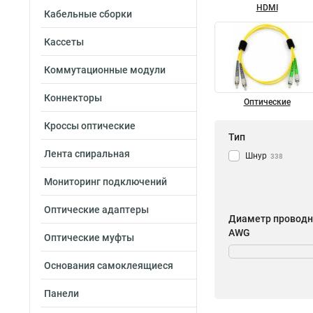
HDMI
Кабельные сборки
Кассеты
Коммутационные модули
Коннекторы
Оптические
Кроссы оптические
Тип
Лента спиральная
Шнур
338
Мониторинг подключений
Оптические адаптеры
Диаметр проводн
AWG
Оптические муфты
25AWG
21
Основания самоклеящиеся
26AWG
33
24AWG
156
Панели