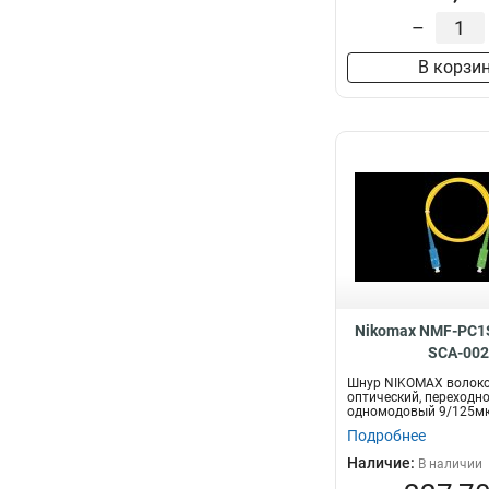
–
В корзи
Nikomax NMF-PC1
SCA-00
Шнур NIKOMAX волоко
оптический, переходно
одномодовый 9/125мк
OS2, SC/UPC-SC/A...
Подробнее
Наличие:
В наличии