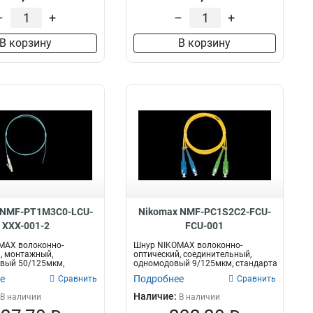
–
+
–
+
В корзину
В корзину
 NMF-PT1M3C0-LCU-
Nikomax NMF-PC1S2C2-FCU-
XXX-001-2
FCU-001
MAX волоконно-
Шнур NIKOMAX волоконно-
, монтажный,
оптический, соединительный,
вый 50/125мкм,
одномодовый 9/125мкм, стандарта
M3, LC/UPC, LS...
OS2, FC/UPC-...
е
Подробнее
Сравнить
Сравнить
Наличие:
В наличии
В наличии