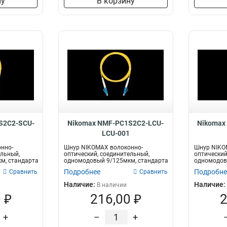
ну
В корзину
S2C2-SCU-
Nikomax NMF-PC1S2C2-LCU-
Nikomax
1
LCU-001
нно-
Шнур NIKOMAX волоконно-
Шнур NIKO
ельный,
оптический, соединительный,
оптический
м, стандарта
одномодовый 9/125мкм, стандарта
одномодов
OS2, LC/UPC-...
OS2, SC/UPC
Подробнее
Подробне
Сравнить
Сравнить
Наличие:
Наличие:
В наличии
 ₽
216,00 ₽
2
+
–
+