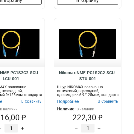
В корзину
В корзину
 NMF-PC1S2C2-SCU-
Nikomax NMF-PC1S2C2-SCU-
LCU-001
STU-001
MAX волоконно-
Шнур NIKOMAX волоконно-
, переходной,
оптический, переходной,
ый 9/125мкм, стандарта
одномодовый 9/125мкм, стандарта
-LC/U...
OS2, SC/UPC-ST/U...
е
Подробнее
Сравнить
Сравнить
Наличие:
В наличии
В наличии
16,00 ₽
222,30 ₽
–
+
–
+