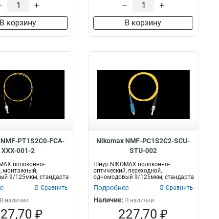
–
+
–
+
В корзину
В корзину
 NMF-PT1S2C0-FCA-
Nikomax NMF-PC1S2C2-SCU-
XXX-001-2
STU-002
MAX волоконно-
Шнур NIKOMAX волоконно-
, монтажный,
оптический, переходной,
ый 9/125мкм, стандарта
одномодовый 9/125мкм, стандарта
, LSZH...
OS2, SC/UPC-ST/U...
е
Подробнее
Сравнить
Сравнить
Наличие:
В наличии
В наличии
27,70 ₽
227,70 ₽