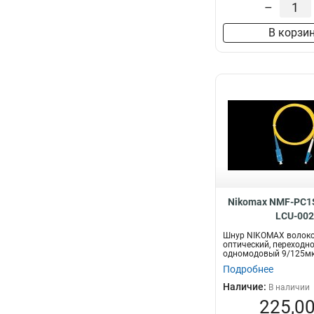
–
В корзи
Nikomax NMF-PC1
LCU-002
Шнур NIKOMAX волоко
оптический, переходно
одномодовый 9/125мк
OS2, SC/UPC-LC/U...
Подробнее
Наличие:
В наличии
225,00