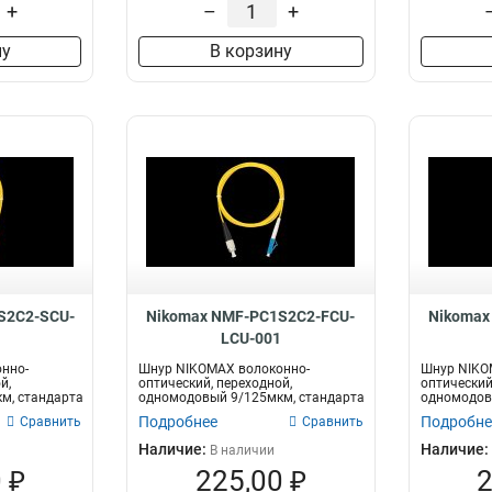
+
–
+
ну
В корзину
S2C2-SCU-
Nikomax NMF-PC1S2C2-FCU-
Nikomax
LCU-001
нно-
Шнур NIKOMAX волоконно-
Шнур NIKO
й,
оптический, переходной,
оптический
м, стандарта
одномодовый 9/125мкм, стандарта
одномодов
OS2, FC/UPC-LC/U...
OS2, FC/APC
Подробнее
Подробне
Сравнить
Сравнить
Наличие:
Наличие:
В наличии
 ₽
225,00 ₽
2