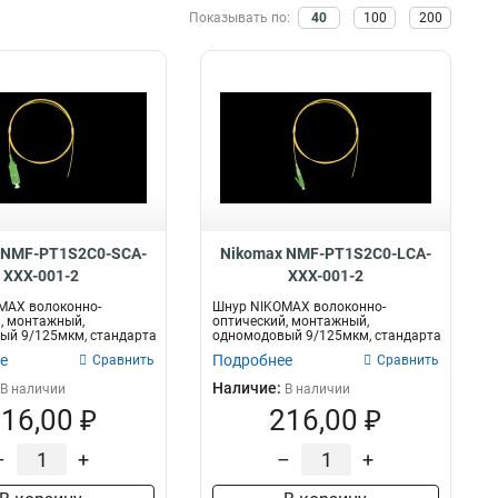
Черный
на
Размер
18
Показывать по:
40
100
200
Белый
18
20м
7х0150мм
4
6
Оранжевый
20
10м
7х0165мм
9
12
Серый
74
0,5м
7х0195мм
22
14
Желтый
96
0,15м
7x0150мм
28
15
15м
7х0205мм
28
121
0.3м
7x0175мм
33
21
5м
7х0192мм
35
21
3м
52
 NMF-PT1S2C0-SCA-
Nikomax NMF-PT1S2C0-LCA-
2м
53
XXX-001-2
XXX-001-2
1м
66
MAX волоконно-
Шнур NIKOMAX волоконно-
, монтажный,
оптический, монтажный,
ый 9/125мкм, стандарта
одномодовый 9/125мкм, стандарта
, LSZH...
OS2, LC/APC, LSZH...
е
Подробнее
Сравнить
Сравнить
Наличие:
В наличии
В наличии
16,00 ₽
216,00 ₽
–
+
–
+