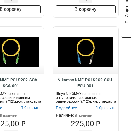
Задать вопрос
В корзину
В корзину
 NMF-PC1S2C2-SCA-
Nikomax NMF-PC1S2C2-SCU-
SCA-001
FCU-001
MAX волоконно-
Шнур NIKOMAX волоконно-
, соединительный,
оптический, переходной,
ый 9/125мкм, стандарта
одномодовый 9/125мкм, стандарта
-...
OS2, SC/UPC-FC/U...
е
Подробнее
Сравнить
Сравнить
Наличие:
В наличии
В наличии
25,00 ₽
225,00 ₽