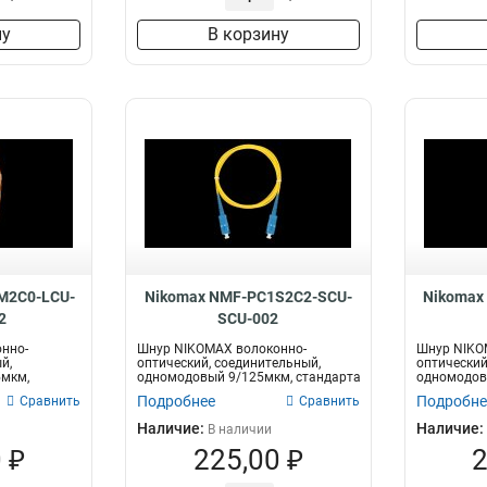
ну
В корзину
M2C0-LCU-
Nikomax NMF-PC1S2C2-SCU-
Nikomax
2
SCU-002
нно-
Шнур NIKOMAX волоконно-
Шнур NIKO
й,
оптический, соединительный,
оптический
мкм,
одномодовый 9/125мкм, стандарта
одномодов
 LS...
OS2, SC/UPC-...
OS2, SC/APC
Подробнее
Подробне
Сравнить
Сравнить
Наличие:
Наличие:
В наличии
 ₽
225,00 ₽
2