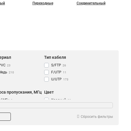
ный
Переходные
Соединительный
ериал
Тип кабеля
PVC
S/FTP
23
26
Медь
F/UTP
210
11
U/UTP
173
оса пропускания, МГц
Цвет
16МГц
Красный
3
28
2000МГц
Аква
4
12
500МГц
Светло-серый
18
14
Сбросить фильтры
250МГц
Зеленый
79
18
100МГц
Синий
106
18