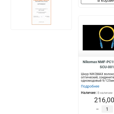
В корзи
Nikomax NMF-PC1
SCU-00
Шнур NIKOMAX волоко
оптический, соединит
одномодовый 9/125мк
OS2, SC/UPC-...
Подробнее
Наличие:
В наличии
216,00
–