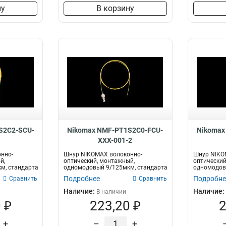
ну
В корзину
S2C2-SCU-
Nikomax NMF-PT1S2C0-FCU-
Nikomax
1
XXX-001-2
нно-
Шнур NIKOMAX волоконно-
Шнур NIKO
й,
оптический, монтажный,
оптический
м, стандарта
одномодовый 9/125мкм, стандарта
одномодов
OS2, FC/UPC, LSZH...
OS2, LC/UPC
Подробнее
Подробне
Сравнить
Сравнить
Наличие:
Наличие:
В наличии
 ₽
223,20 ₽
2
+
–
+