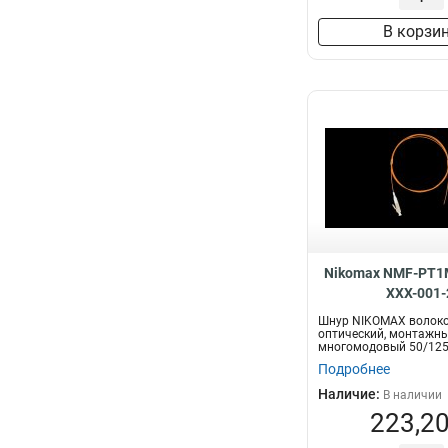
В корзи
Nikomax NMF-PT1
XXX-001-
Шнур NIKOMAX волоко
оптический, монтажны
многомодовый 50/125
стандарта OM2, LC/UPC,
Подробнее
Наличие:
В наличии
223,20