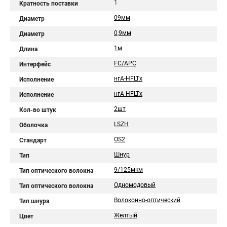
1
Кратность поставки
09мм
Диаметр
0,9мм
Диаметр
1м
Длина
FC/APC
Интерфейс
нгA-HFLTx
Исполнение
нгА-HFLTx
Исполнение
2шт
Кол-во штук
LSZH
Оболочка
OS2
Стандарт
Шнур
Тип
9/125мкм
Тип оптического волокна
Одномодовый
Тип оптического волокна
Волоконно-оптический
Тип шнура
Желтый
Цвет