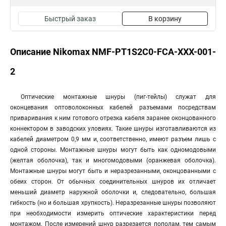
Быстрый заказ
В корзину
Описание Nikomax NMF-PT1S2C0-FCA-XXX-001-
2
Оптические монтажные шнуры (пиг-тейлы) служат для
оконцевания оптоволоконных кабелей разъемами посредствам
приваривания к ним готового отрезка кабеля заранее оконцованного
коннектором в заводских уловиях. Такие шнуры изготавливаются из
кабелей диаметром 0,9 мм и, соответственно, имеют разъем лишь с
одной стороны. Монтажные шнуры могут быть как одномодовыми
(желтая оболочка), так и многомодовыми (оранжевая оболочка).
Монтажные шнуры могут быть и неразрезанными, оконцованными с
обеих сторон. От обычных соединительных шнуров их отличает
меньший диаметр наружной оболочки и, следовательно, большая
гибкость (но и большая хрупкость). Неразрезанные шнуры позволяют
при необходимости измерить оптические характеристики перед
монтажом. После измерений шнур разрезается пополам, тем самым