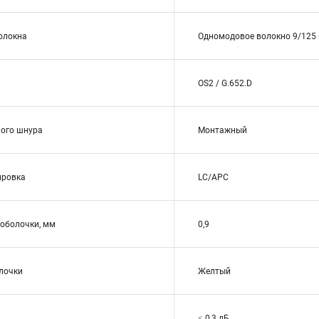
волокна
Одномодовое волокно 9/125 (
OS2 / G.652.D
ого шнура
Монтажный
ировка
LC/APC
оболочки, мм
0,9
лочки
Желтый
≤ 0,3 дБ