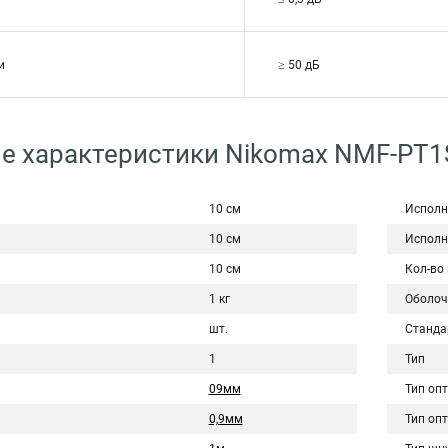
и
≥ 50 дБ
е характеристики Nikomax NMF-PT1
10 см
Исполн
10 см
Исполн
10 см
Кол-во
1 кг
Оболоч
шт.
Станда
1
Тип
09мм
Тип оп
0,9мм
Тип оп