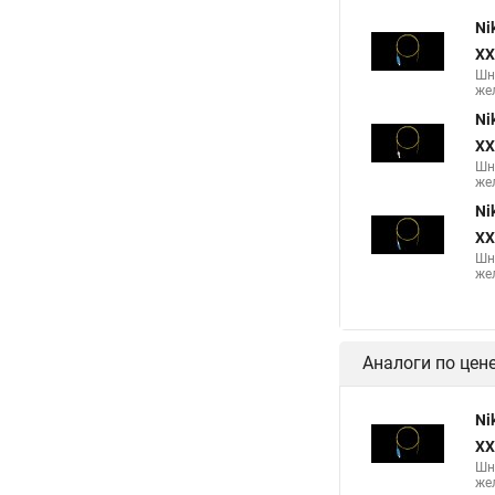
Ni
XX
Шн
жел
Ni
XX
Шн
жел
Ni
XX
Шн
жел
Аналоги по цен
Ni
XX
Шн
жел