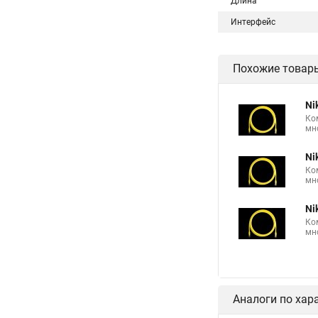
Длина
Интерфейс
Похожие товар
Ni
Ко
мн
Ni
Ко
мн
Ni
Ко
мн
Аналоги по хар