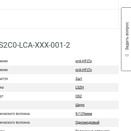
Задать вопрос
S2C0-LCA-XXX-001-2
ение
нгA-HFLTx
ение
нгА-HFLTx
 штук
2шт
ка
LSZH
рт
OS2
Шнур
тического волокна
9/125мкм
тического волокна
Одномодовый