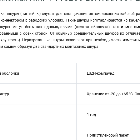
ые шнуры (пиг-тейлы) служат для оконцевания оптоволоконных кабелей р
 коннектором в заводских уловиях. Такие шнуры изготавливаются из кабел
нуры могут быть как одномодовыми (желтая оболочка), так и многом
ованными с обеих сторон. От обычных соединительных шнуров их отлича
я хрупкость). Неразрезанные шнуры позволяют при необходимости измерить
тем самым образуя два стандартных монтажных шнура.
й оболочки
LSZH-компаунд
ратур
Хранение от -20 до +65 °C. Эк
1 год
Полиэтиленовый пакет