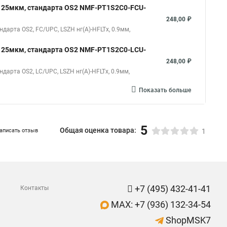
125мкм, стандарта OS2 NMF-PT1S2C0-FCU-
248,00 ₽
рта OS2, FC/UPC, LSZH нг(A)-HFLTx, 0.9мм,
125мкм, стандарта OS2 NMF-PT1S2C0-LCU-
248,00 ₽
рта OS2, LC/UPC, LSZH нг(A)-HFLTx, 0.9мм,
Показать больше
5
Общая оценка товара:
аписать отзыв
1
+7 (495) 432-41-41
Контакты
MAX: +7 (936) 132-34-54
ShopMSK7