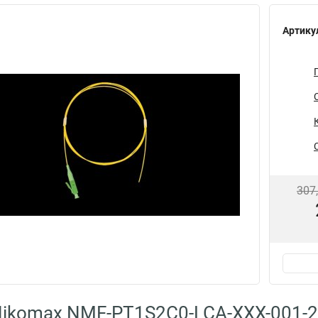
Артику
307
ikomax NMF-PT1S2C0-LCA-XXX-001-2