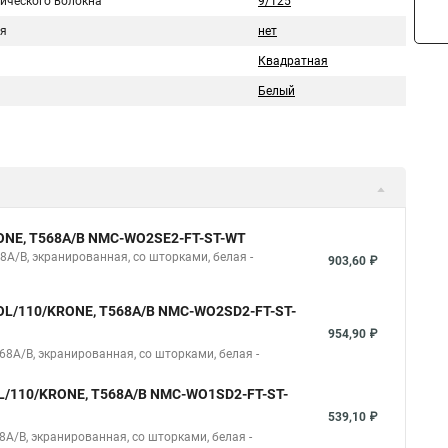
тического волокна
9/125
я
нет
Квадратная
Белый
KRONE, T568A/B NMC-WO2SE2-FT-ST-WT
8A/B, экранированная, со шторками, белая -
903,60 ₽
TOOL/110/KRONE, T568A/B NMC-WO2SD2-FT-ST-
954,90 ₽
68A/B, экранированная, со шторками, белая -
OOL/110/KRONE, T568A/B NMC-WO1SD2-FT-ST-
539,10 ₽
8A/B, экранированная, со шторками, белая -