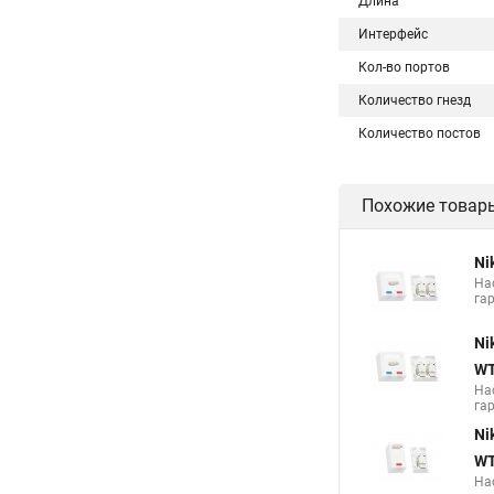
Длина
Интерфейс
Кол-во портов
Количество гнезд
Количество постов
Похожие товар
Ni
На
га
Ni
W
На
га
Ni
W
На