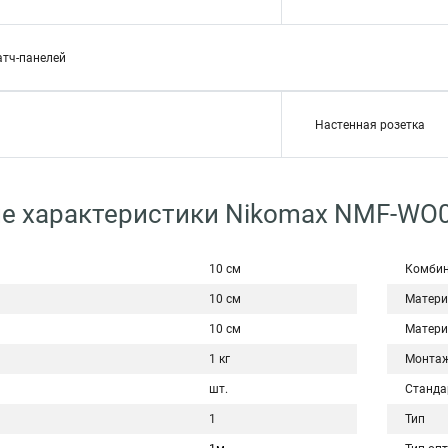
атч-панелей
Настенная розетка
ие характеристики Nikomax NMF-WO
10 см
Комби
10 см
Матери
10 см
Матери
1 кг
Монта
шт.
Станда
1
Тип