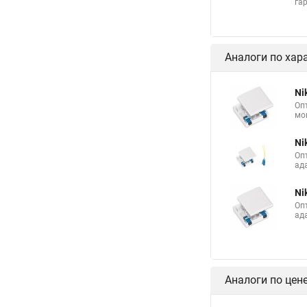
га
Аналоги по хар
Ni
Оп
мо
Ni
Оп
ад
Ni
Оп
ад
Аналоги по цен