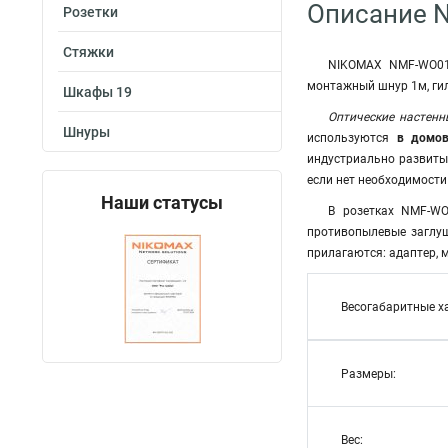
Описание 
Розетки
Стяжки
NIKOMAX NMF-WO01S
монтажный шнур 1м, ги
Шкафы 19
Оптические настенн
Шнуры
используются
в домов
индустриально развитых
если нет необходимости
Наши статусы
В розетках NMF-WO
противопылевые заглуш
прилагаются: адаптер, 
Весогабаритные х
Размеры:
Вес: