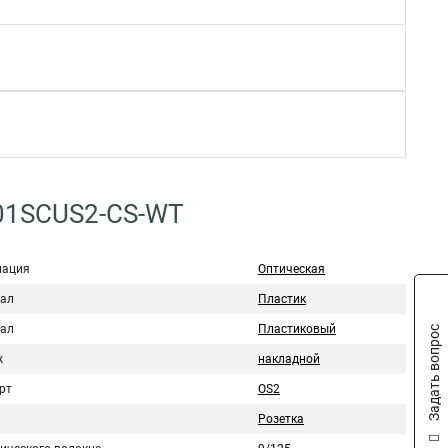
01SCUS2-CS-WT
нация
Оптическая
ал
Пластик
ал
Пластиковый
Задать вопрос
ж
накладной
рт
OS2
Розетка