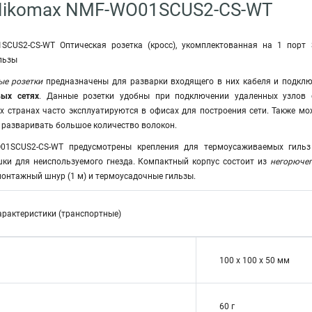
Nikomax NMF-WO01SCUS2-CS-WT
CUS2-CS-WT Оптическая розетка (кросс), укомплектованная на 1 порт SC
льзы
ые розетки
предназначены для разварки входящего в них кабеля и подклю
ых сетях
. Данные розетки удобны при подключении удаленных узлов с
 странах часто эксплуатируются в офисах для построения сети. Также мож
 разваривать большое количество волокон.
01SCUS2-CS-WT предусмотрены крепления для термоусаживаемых гильз
ки для неиспользуемого гнезда. Компактный корпус состоит из
негорючег
монтажный шнур (1 м) и термоусадочные гильзы.
арактеристики (транспортные)
100 х 100 х 50 мм
60 г