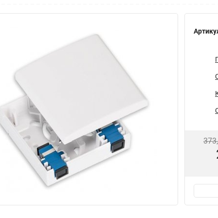
Артику
373