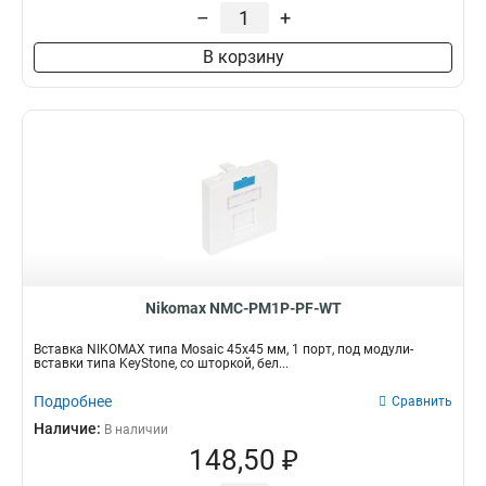
–
+
Степень защиты
Длина
IP67
1м
В корзину
4
6
Размер
225x45мм
2
45х45мм
7
86х86мм
1
Nikomax NMC-PM1P-PF-WT
Вставка NIKOMAX типа Mosaic 45x45 мм, 1 порт, под модули-
вставки типа KeyStone, со шторкой, бел...
Подробнее
Сравнить
Наличие:
В наличии
148,50 ₽