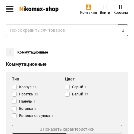
Контакты
Войти
Корзина
Коммутационные
Коммутационные
Тип
Цвет
Корпус
Серый
11
1
Розетка
Белый
33
37
Панель
4
Вставка
8
Вставка-заглушка
1
Модули-вставка
Монтаж
Интерфейс
13
Показать характеристики
Наклонный
LC/APC
1
1