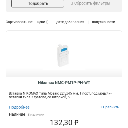
Сбросить фильтры
Подобрать
Откидной
LC/UPC
1
1
Боковой
LC
1
2
Настенный
SC
30
2
Сортировать по:
цене
дате добавления
популярности
SC/APC
2
SC/UPC
Серия
Категория
2
RJ45/8P8C
16
Mosaic
Кат5e
9
8
Тип модуля
Стандарт
KeyStone
OS2
9
6
Материал
Схема разводки
Пластиковый
T568A/B
6
16
Тип IDC контактов
Кол-во портов
Nikomax NMC-PM1P-PH-WT
110/KRONE
4
8
2
FT-TOOL/110/KRONE
6
8
1
Вставка NIKOMAX типа Mosaic 22,5x45 мм, 1 порт, под модули-
вставки типа KeyStone, со шторкой, б...
1
16
2
20
Подробнее
Сравнить
Исполнение
Тип оптического волокна
Наличие:
В наличии
132,30 ₽
Неэкранированный
9/125
8
6
Экранированный
8